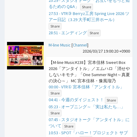
25:29 - スタジオトーク「お互いをもっと知
るための Q&A」
Share
27:53 - VTR③ Berryz工房 Spring Live 2026 ツ
アー日記（3.29 大手町三井ホール）
Share
28:51 - エンディング
Share
M-line Music
[
Channel
]
2026/03/27 19:00:20 +0900
【M-line Music#238】宮本佳林 Sweet Box
2026「アンタイトル」／エムハロ「消せや
しないキモチ」「One Summer Night～真夏
の決心～」 MC 宮本佳林・豫風瑠乃
00:00 - VTR① 宮本佳林「アンタイトル」
Share
04:41 - 今週のダイジェスト！
Share
05:23 - オープニング～「実は私たち…」
Share
07:45 - スタジオトーク「アンタイトル」に
ついて
Share
10:53 - SPOT「ハロー！プロジェクト サブ