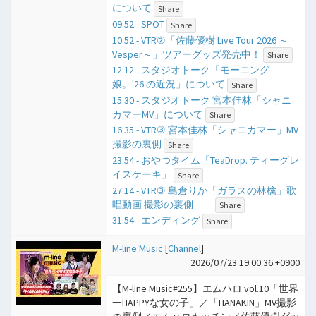
について
Share
09:52 - SPOT
Share
10:52 - VTR②「佐藤優樹 Live Tour 2026 ～
Vesper～」ツアーグッズ発売中！
Share
12:12 - スタジオトーク「モーニング
娘。'26 の近況」について
Share
15:30 - スタジオトーク 宮本佳林「シャニ
カマーMV」について
Share
16:35 - VTR③ 宮本佳林「シャニカマー」MV
撮影の裏側
Share
23:54 - おやつタイム「TeaDrop. ティーグレ
イスケーキ」
Share
27:14 - VTR③ 島倉りか「ガラスの林檎」歌
唱動画 撮影の裏側
Share
31:54 - エンディング
Share
M-line Music
[
Channel
]
2026/07/23 19:00:36 +0900
【M-line Music#255】エムハロ vol.10「世界
一HAPPYな女の子」／「HANAKIN」MV撮影