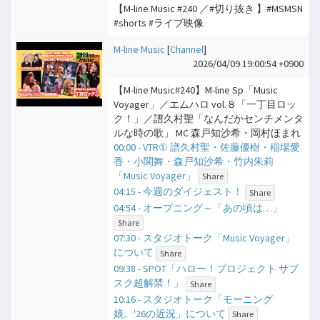
【M-line Music #240 ／#切り抜き 】#MSMSN
#shorts #ライブ映像
M-line Music
[
Channel
]
2026/04/09 19:00:54 +0900
【M-line Music#240】M-line Sp「Music
Voyager」／エムハロ vol.８「一丁目ロッ
ク！」／譜久村聖「なんだかセンチメンタ
ルな時の歌」 MC 森戸知沙希・岡村ほまれ
00:00 - VTR① 譜久村聖・佐藤優樹・稲場愛
香・小関舞・森戸知沙希・竹内朱莉
「Music Voyager」
Share
04:15 - 今週のダイジェスト！
Share
04:54 - オープニング～「あの頃は…」
Share
07:30 - スタジオトーク「Music Voyager」
について
Share
09:38 - SPOT「ハロー！プロジェクト サブ
スク超解禁！」
Share
10:16 - スタジオトーク「モーニング
娘。'26の近況」について
Share