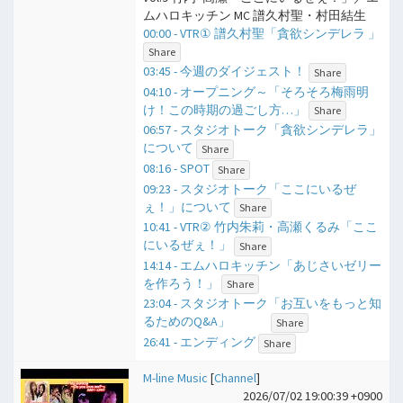
ムハロキッチン MC 譜久村聖・村田結生
00:00 - VTR① 譜久村聖「貪欲シンデレラ 」
Share
03:45 - 今週のダイジェスト！
Share
04:10 - オープニング～「そろそろ梅雨明
け！この時期の過ごし方…」
Share
06:57 - スタジオトーク「貪欲シンデレラ」
について
Share
08:16 - SPOT
Share
09:23 - スタジオトーク「ここにいるぜ
ぇ！」について
Share
10:41 - VTR② 竹内朱莉・高瀬くるみ「ここ
にいるぜぇ！」
Share
14:14 - エムハロキッチン「あじさいゼリー
を作ろう！」
Share
23:04 - スタジオトーク「お互いをもっと知
るためのQ&A」
Share
26:41 - エンディング
Share
M-line Music
[
Channel
]
2026/07/02 19:00:39 +0900