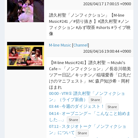
2026/04/17 17:00:15 +0900
譜久村聖「ノンフィクション」【M-line
Music#241 ／#切り抜き 】#譜久村聖 #ノン
フィクション #みず喫茶 #shorts #ライブ映
像
M-line Music
[
Channel
]
2026/04/16 19:00:44 +0900
【M-line Music#241】譜久村聖 ～Mizuki's
Cafe～「ノンフィクション」／長谷川萌美
ツアー日記／キッチン／稲場愛香「口先だ
けのマニフェスト」 MC 森戸知沙希・岡村
ほまれ
00:00 - VTR① 譜久村聖「ノンフィクショ
ン」（ライブ新曲）
Share
03:44 - 今週のダイジェスト！
Share
04:14 - オープニング～「こんなこと始めま
した…」
Share
07:12 - スタジオトーク「ノンフィクショ
ン」について
Share