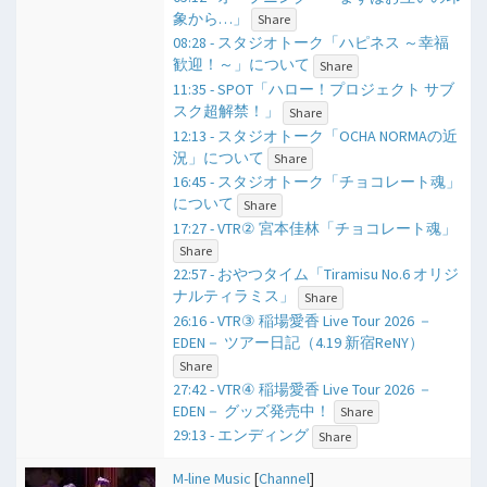
象から…」
Share
08:28 - スタジオトーク「ハピネス ～幸福
歓迎！～」について
Share
11:35 - SPOT「ハロー！プロジェクト サブ
スク超解禁！」
Share
12:13 - スタジオトーク「OCHA NORMAの近
況」について
Share
16:45 - スタジオトーク「チョコレート魂」
について
Share
17:27 - VTR② 宮本佳林「チョコレート魂」
Share
22:57 - おやつタイム「Tiramisu No.6 オリジ
ナルティラミス」
Share
26:16 - VTR③ 稲場愛香 Live Tour 2026 －
EDEN－ ツアー日記（4.19 新宿ReNY）
Share
27:42 - VTR④ 稲場愛香 Live Tour 2026 －
EDEN－ グッズ発売中！
Share
29:13 - エンディング
Share
M-line Music
[
Channel
]