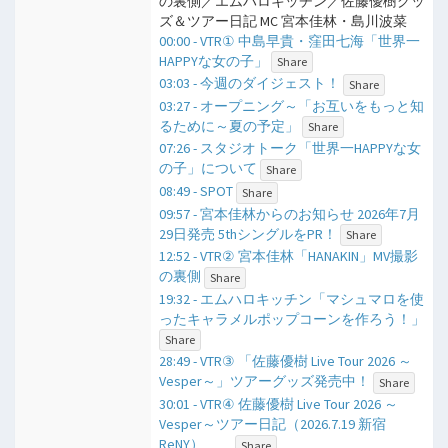
の裏側／エムハロキッチン／佐藤優樹グッ
ズ＆ツアー日記 MC 宮本佳林・島川波菜
00:00 - VTR① 中島早貴・窪田七海「世界一
HAPPYな女の子」
Share
03:03 - 今週のダイジェスト！
Share
03:27 - オープニング～「お互いをもっと知
るために～夏の予定」
Share
07:26 - スタジオトーク「世界一HAPPYな女
の子」について
Share
08:49 - SPOT
Share
09:57 - 宮本佳林からのお知らせ 2026年7月
29日発売 5thシングルをPR！
Share
12:52 - VTR② 宮本佳林「HANAKIN」MV撮影
の裏側
Share
19:32 - エムハロキッチン「マシュマロを使
ったキャラメルポップコーンを作ろう！」
Share
28:49 - VTR③ 「佐藤優樹 Live Tour 2026 ～
Vesper～」ツアーグッズ発売中！
Share
30:01 - VTR④ 佐藤優樹 Live Tour 2026 ～
Vesper～ツアー日記（2026.7.19 新宿
ReNY）
Share