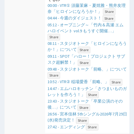
00:00 - VTR① 須藤茉麻・夏焼雅・熊井友理
奈「ヒロインになろうか！」
Share
04:44 - 今週のダイジェスト！
Share
05:12 - オープニング～「竹内＆高瀬 エム
ハロイベント vol.9 もうすぐ開催…」
Share
08:11 - スタジオトーク「ヒロインになろう
か！」について
Share
09:11 - SPOT「ハロー！プロジェクト サブ
スク超解禁！」
Share
09:48 - スタジオトーク「前略、」について
Share
10:52 - VTR② 稲場愛香「前略、」
Share
14:47 - エムハロキッチン「さつまいものガ
レットを作ろう！」
Share
23:43 - スタジオトーク「卒業公演のその
後…」について
Share
26:56 - 宮本佳林 5thシングル2026年7月29日
(水)発売決定！
Share
27:42 - エンディング
Share