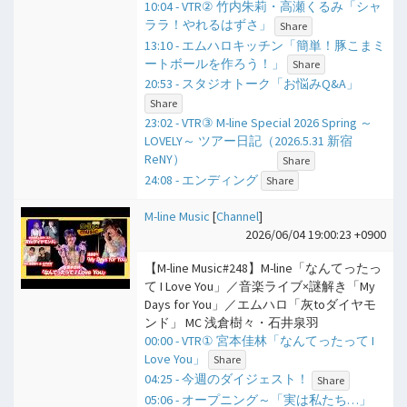
10:04 - VTR② 竹内朱莉・高瀬くるみ「シャ
ララ！やれるはずさ」
Share
13:10 - エムハロキッチン「簡単！豚こまミ
ートボールを作ろう！」
Share
20:53 - スタジオトーク「お悩みQ&A」
Share
23:02 - VTR③ M-line Special 2026 Spring ～
LOVELY～ ツアー日記（2026.5.31 新宿
ReNY）
Share
24:08 - エンディング
Share
M-line Music
[
Channel
]
2026/06/04 19:00:23 +0900
【M-line Music#248】M-line「なんてったっ
て I Love You」／音楽ライブ×謎解き「My
Days for You」／エムハロ「灰toダイヤモ
ンド」 MC 浅倉樹々・石井泉羽
00:00 - VTR① 宮本佳林「なんてったって I
Love You」
Share
04:25 - 今週のダイジェスト！
Share
05:06 - オープニング～「実は私たち…」