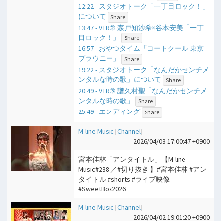
12:22 - スタジオトーク「一丁目ロック！」
について
Share
13:47 - VTR② 森戸知沙希×谷本安美「一丁
目ロック！」
Share
16:57 - おやつタイム「コートクール 東京
ブラウニー」
Share
19:22 - スタジオトーク「なんだかセンチメ
ンタルな時の歌」について
Share
20:49 - VTR③ 譜久村聖「なんだかセンチメ
ンタルな時の歌」
Share
25:49 - エンディング
Share
M-line Music
[
Channel
]
2026/04/03 17:00:47 +0900
宮本佳林「アンタイトル」【M-line
Music#238 ／#切り抜き 】#宮本佳林 #アン
タイトル #shorts #ライブ映像
#SweetBox2026
M-line Music
[
Channel
]
2026/04/02 19:01:20 +0900