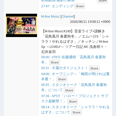
Share
27:47 - エンディング
Share
M-line Music
[
Channel
]
2026/06/11 19:00:11 +0900
【M-line Music#249】音楽ライブ×謎解き
「花鳥風月 春夏秋冬」／エムハロ9「シャ
ララ！やれるはずさ」／キッチン／M-line
Sp ～LOVELY～ ツアー日記 MC 浅倉樹々・
石井泉羽
00:00 - VTR① 佐藤優樹「花鳥風月 春夏秋
冬」
Share
03:31 - 今週のダイジェスト！
Share
04:00 - オープニング～「梅雨が明ければ夏
本番！」
Share
05:55 - スタジオトーク「花鳥風月 春夏秋
冬」について
Share
07:36 - SPOT「ハロー！プロジェクト サブ
スク超解禁！」
Share
08:14 - スタジオトーク「シャララ！やれる
はずさ」について
Share