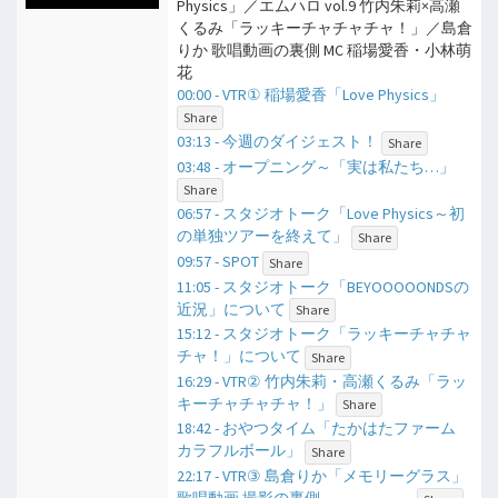
Physics」／エムハロ vol.9 竹内朱莉×高瀬
くるみ「ラッキーチャチャチャ！」／島倉
りか 歌唱動画の裏側 MC 稲場愛香・小林萌
花
00:00 - VTR① 稲場愛香「Love Physics」
Share
03:13 - 今週のダイジェスト！
Share
03:48 - オープニング～「実は私たち…」
Share
06:57 - スタジオトーク「Love Physics～初
の単独ツアーを終えて」
Share
09:57 - SPOT
Share
11:05 - スタジオトーク「BEYOOOOONDSの
近況」について
Share
15:12 - スタジオトーク「ラッキーチャチャ
チャ！」について
Share
16:29 - VTR② 竹内朱莉・高瀬くるみ「ラッ
キーチャチャチャ！」
Share
18:42 - おやつタイム「たかはたファーム
カラフルボール」
Share
22:17 - VTR③ 島倉りか「メモリーグラス」
歌唱動画 撮影の裏側