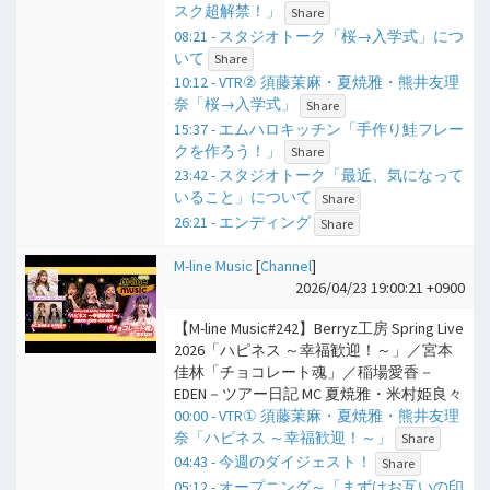
スク超解禁！」
Share
08:21 - スタジオトーク「桜→入学式」につ
いて
Share
10:12 - VTR② 須藤茉麻・夏焼雅・熊井友理
奈「桜→入学式」
Share
15:37 - エムハロキッチン「手作り鮭フレー
クを作ろう！」
Share
23:42 - スタジオトーク「最近、気になって
いること」について
Share
26:21 - エンディング
Share
M-line Music
[
Channel
]
2026/04/23 19:00:21 +0900
【M-line Music#242】Berryz工房 Spring Live
2026「ハピネス ～幸福歓迎！～」／宮本
佳林「チョコレート魂」／稲場愛香－
EDEN－ツアー日記 MC 夏焼雅・米村姫良々
00:00 - VTR① 須藤茉麻・夏焼雅・熊井友理
奈「ハピネス ～幸福歓迎！～」
Share
04:43 - 今週のダイジェスト！
Share
05:12 - オープニング～「まずはお互いの印