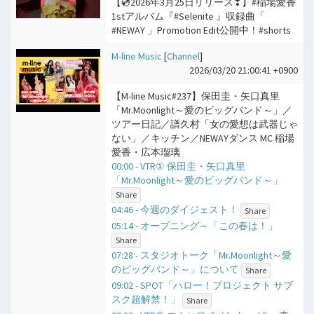
【💿2026年3月25日リリース❣】#稲場愛香
1stアルバム『#Selenite 』収録曲「
#NEWAY 」Promotion Edit公開中！#shorts
M-line Music
[
Channel
]
2026/03/20 21:00:41 +0900
【M-line Music#237】保田圭・矢口真里
「Mr.Moonlight～愛のビッグバンド～」／
ツアー日記／譜久村「女の愛想は武器じゃ
ない」／キッチン／NEWAYダンス MC 稲場
愛香・広本瑠璃
00:00 - VTR① 保田圭・矢口真里
「Mr.Moonlight～愛のビッグバンド～」
Share
04:46 - 今週のダイジェスト！
Share
05:14 - オープニング～「この春は！」
Share
07:28 - スタジオトーク「Mr.Moonlight～愛
のビッグバンド～」について
Share
09:02 - SPOT「ハロー！プロジェクト サブ
スク超解禁！」
Share