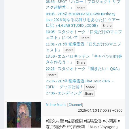
08:35 - SPOT「ハロー！プロジェクト サブ
スク超解禁！」
Share
09:05 - VTR② MOEMI HASEGAWA Birthday
Live 2026 萌ゆる花飾りをあなたに ツアー
日記（4.4 LIVE STUDIO LODGE）
Share
10:05 - スタジオトーク「口先だけのマニフ
ェスト」について
Share
11:01 - VTR③ 稲場愛香「口先だけのマニフ
ェスト」
Share
13:59 - エムハロキッチン「キャベツの肉巻
きを作ろう！」
Share
22:21 - スタジオトーク「聞きたい！Q&A」
Share
25:36 - VTR③ 稲場愛香 Live Tour 2026 －
EDEN－ グッズ公開！
Share
27:06 - エンディング
Share
M-line Music
[
Channel
]
2026/04/10 17:00:38 +0900
#譜久村聖 #佐藤優樹 #稲場愛香 #小関舞 #
森戸知沙希 #竹内朱莉 「Music Voyager 」