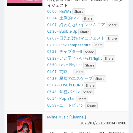
イジェスト
00:06 - NEWAY
Share
00:34 - 圧倒的LØVE
Share
01:07 - 終わらないインソムニア
Share
01:36 - Bubble Up
Share
02:03 - 口先だけのマニフェスト
Share
02:19 - Pink Temperature
Share
02:51 - チャプターⅡ
Share
03:23 - いい子じゃいられNight
Share
03:50 - Love Physics
Share
04:07 - 前略、
Share
04:39 - 星屑のエスケープ
Share
05:07 - LOVE is BLIND
Share
05:43 - 熱狂バイレ
Share
06:14 - Pop Star
Share
06:58 - ユートピアン
Share
M-line Music
[
Channel
]
2026/03/25 15:00:04 +0900