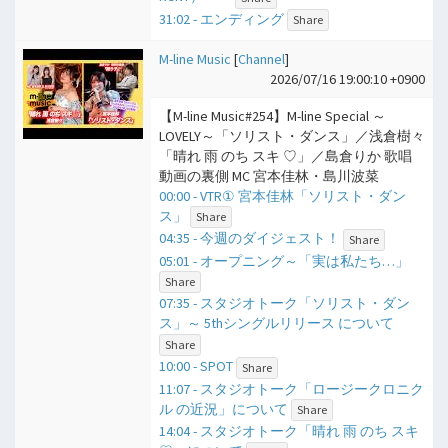
31:02 - エンディング
Share
M-line Music
[
Channel
]
2026/07/16 19:00:10 +0900
【M-line Music#254】M-line Special ～
LOVELY～「ソリスト・ダンス」／浅倉樹々
「晴れ 雨 のち スキ ♡」／島倉りか 歌唱
動画の裏側 MC 宮本佳林・島川波菜
00:00 - VTR① 宮本佳林「ソリスト・ダン
ス」
Share
04:35 - 今週のダイジェスト！
Share
05:01 - オープニング～「実は私たち…」
Share
07:35 - スタジオトーク「ソリスト・ダン
ス」～ 5thシングルリリース について
Share
10:00 - SPOT
Share
11:07 - スタジオトーク「ロージークロニク
ル の近況」について
Share
14:04 - スタジオトーク「晴れ 雨 のち スキ