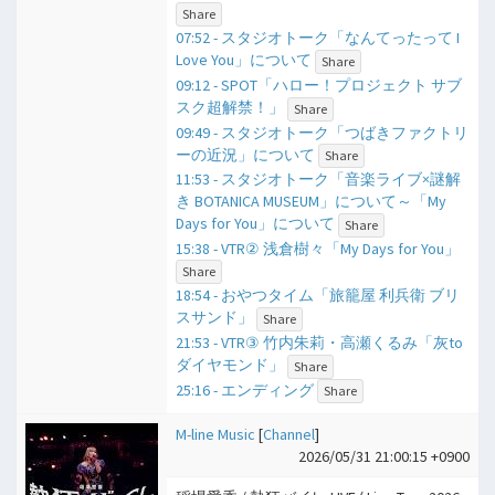
Share
07:52 - スタジオトーク「なんてったって I
Love You」について
Share
09:12 - SPOT「ハロー！プロジェクト サブ
スク超解禁！」
Share
09:49 - スタジオトーク「つばきファクトリ
ーの近況」について
Share
11:53 - スタジオトーク「音楽ライブ×謎解
き BOTANICA MUSEUM」について～「My
Days for You」について
Share
15:38 - VTR② 浅倉樹々「My Days for You」
Share
18:54 - おやつタイム「旅籠屋 利兵衛 ブリ
スサンド」
Share
21:53 - VTR③ 竹内朱莉・高瀬くるみ「灰to
ダイヤモンド」
Share
25:16 - エンディング
Share
M-line Music
[
Channel
]
2026/05/31 21:00:15 +0900