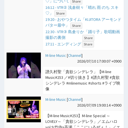
♡」について
Share
16:12 - VTR② 浅倉樹々「晴れ 雨 のち スキ
♡」
Share
19:20 - おやつタイム「KIJITORA アーモンド
バター最中」
Share
22:30 - VTR③ 島倉りか「踊り子」歌唱動画
撮影の裏側
Share
27:11 - エンディング
Share
M-line Music
[
Channel
]
2026/07/10 17:00:07 +0900
譜久村聖「貪欲シンデレラ」【M-line
Music#253 ／#切り抜き 】#譜久村聖 #貪欲
シンデレラ #mlinemusic #shorts #ライブ映
像
M-line Music
[
Channel
]
2026/07/09 19:00:14 +0900
【M-line Music#253】M-line Special ～
LOVELY～「貪欲シンデレラ」／エムハロ
vol.9 竹内×高瀬「ここにいるぜぇ！」／エ