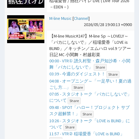
稲場愛香 / 熱狂バイレ LIVE ( Live Tour 2026
－EDEN－)
M-line Music
[
Channel
]
2026/05/28 19:00:13 +0900
【M-line Music#247】M-line Sp ～LOVELY～
「バカにしないで」／稲場愛香「LOVE is
BLIND」／キッチン／エムハロ vol.9 ツアー
日記 MC 小関舞・村越彩菜
00:00 - VTR① 譜久村聖・森戸知沙希・小関
舞「バカにしないで」
Share
03:39 - 今週のダイジェスト！
Share
04:08 - オープニング～「一足早い！夏の過
ごし方…」
Share
07:05 - スタジオトーク「バカにしないで」
について
Share
09:48 - SPOT「ハロー！プロジェクト サブ
スク超解禁！」
Share
10:26 - スタジオトーク「LOVE is BLIND」に
ついて
Share
11:57 - VTR② 稲場愛香「LOVE is BLIND」