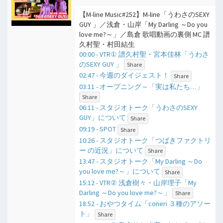
【M-line Music#252】M-line「うわさのSEXY
GUY 」／浅倉・山岸「My Darling ～Do you
love me?～」／島倉 歌唱動画の裏側 MC 譜
久村聖・村田結生
00:00 - VTR① 譜久村聖・宮本佳林「うわさ
のSEXY GUY 」
Share
02:47 - 今週のダイジェスト！
Share
03:11 - オープニング～「実は私たち…」
Share
06:11 - スタジオトーク「うわさのSEXY
GUY」について
Share
09:19 - SPOT
Share
10:26 - スタジオトーク「つばきファクトリ
ー の近況」について
Share
13:47 - スタジオトーク「My Darling ～Do
you love me?～」について
Share
15:12 - VTR② 浅倉樹々・山岸理子「My
Darling ～Do you love me?～」
Share
18:52 - おやつタイム「coneri ３種のアソー
ト」
Share