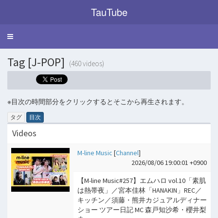
TauTube
Toggle
navigation
Tag [J-POP]
(460 videos)
※目次の時間部分をクリックするとそこから再生されます。
タグ
目次
Videos
M-line Music
[
Channel
]
2026/08/06 19:00:01 +0900
【M-line Music#257】エムハロ vol.10「素肌
は熱帯夜」／宮本佳林「HANAKIN」REC／
キッチン／須藤・熊井カジュアルディナー
ショー ツアー日記 MC 森戸知沙希・櫻井梨