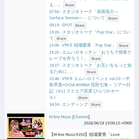
え…」
Share
07:56 - スタジオトーク「表面張力～
Surface Tension～」について
Share
09:19 - SPOT
Share
10:26 - スタジオトーク「Pop Star」につい
て
Share
13:08 - VTR② 稲場愛香「Pop Star」
Share
18:25 - エムハロキッチン「おうちで簡単ク
レープを作ろう！」
Share
29:37 - スタジオトーク「お互いをもっと知
るために…」
Share
32:46 - VTR③ エムハロイベント vol.10 ～中
島早貴×OCHA NORMA 窪田七海～ ツアー日
記（6.11 スクエア荏原 ひらつかホー
ル）
Share
34:34 - エンディング
Share
M-line Music
[
Channel
]
2026/06/18 19:00:10 +0900
【M-line Music#250】稲場愛香「Love