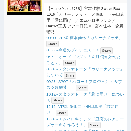
【M-line Music#239】宮本佳林 Sweet Box
2026「カリーナノッテ」／保田圭・矢口真
里「君に届け」／エムハロキッチン／
Berryz工房 ツアー日記 MC 宮本佳林・豫風
瑠乃
00:00 - VTR① 宮本佳林「カリーナノッテ」
Share
05:33 - 今週のダイジェスト！
Share
05:58 - オープニング～「４月 何か始めた
こと…」
Share
08:08 - スタジオトーク「カリーナノッテ」
について
Share
09:35 - SPOT「ハロー！プロジェクト サブ
スク超解禁！」
Share
10:12 - スタジオトーク「君に届け」につい
て
Share
12:15 - VTR② 保田圭・矢口真里「君に届
け」
Share
18:08 - エムハロキッチン「豆腐のレアチー
ズケーキを作ろう！」
Share