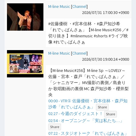
M-line Music
[
Channel
]
2026/07/31 17:00:30 +0900
#佐藤優樹 ・#宮本佳林 ・#森戸知沙希
「れでぃぱんさぁ」【M-line Music#256 ／#
切り抜き 】#mlinemusic #shorts #ライブ映
像 #れでぃぱんさぁ
M-line Music
[
Channel
]
2026/07/30 19:00:24 +0900
【M-line Music#256】M-line Sp ～LOVELY～
佐藤・宮本・森戸「れでぃぱんさぁ」／
「シャニカマー」MV撮影の裏側／島倉り
か 歌唱動画の裏側 MC 森戸知沙希・櫻井梨
央
00:00 - VTR① 佐藤優樹・宮本佳林・森戸知
沙希「れでぃぱんさぁ」
Share
02:27 - 今週のダイジェスト！
Share
02:54 - オープニング～「実は私たち…」
Share
07:22 - スタジオトーク「れでぃぱんさぁ」