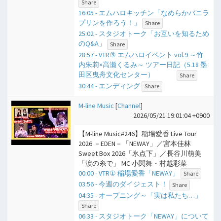
Share
16:05 - エムハロキッチン「なめらかバニラ
プリンを作ろう！」
Share
25:02 - スタジオトーク「お互いを知るため
のQ&A」
Share
28:57 - VTR③ エムハロイベント vol.9 ～竹
内朱莉×高瀬くるみ～ ツアー日記（5.18 墨
田区曳舟文化センター）
Share
30:44 - エンディング
Share
M-line Music
[
Channel
]
2026/05/21 19:01:04 +0900
【M-line Music#246】稲場愛香 Live Tour
2026 －EDEN－「NEWAY」／宮本佳林
Sweet Box 2026「氷点下」／長谷川萌美
「涙の糸で」 MC 小関舞・村越彩菜
00:00 - VTR① 稲場愛香「NEWAY」
Share
03:56 - 今週のダイジェスト！
Share
04:35 - オープニング～「実は私たち…」
Share
06:33 - スタジオトーク「NEWAY」について