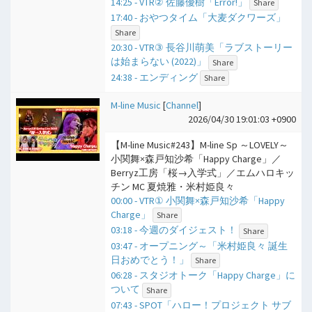
14:25 - VTR② 佐藤優樹「Error!」
Share
17:40 - おやつタイム「大麦ダクワーズ」
Share
20:30 - VTR③ 長谷川萌美「ラブストーリー
は始まらない (2022)」
Share
24:38 - エンディング
Share
M-line Music
[
Channel
]
2026/04/30 19:01:03 +0900
【M-line Music#243】M-line Sp ～LOVELY～
小関舞×森戸知沙希「Happy Charge」／
Berryz工房「桜→入学式」／エムハロキッ
チン MC 夏焼雅・米村姫良々
00:00 - VTR① 小関舞×森戸知沙希「Happy
Charge」
Share
03:18 - 今週のダイジェスト！
Share
03:47 - オープニング～「米村姫良々 誕生
日おめでとう！」
Share
06:28 - スタジオトーク「Happy Charge」に
ついて
Share
07:43 - SPOT「ハロー！プロジェクト サブ