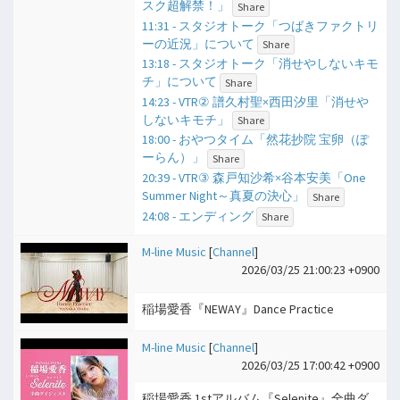
スク超解禁！」
Share
11:31 - スタジオトーク「つばきファクトリ
ーの近況」について
Share
13:18 - スタジオトーク「消せやしないキモ
チ」について
Share
14:23 - VTR② 譜久村聖×西田汐里「消せや
しないキモチ」
Share
18:00 - おやつタイム「然花抄院 宝卵（ぽ
ーらん）」
Share
20:39 - VTR③ 森戸知沙希×谷本安美「One
Summer Night～真夏の決心」
Share
24:08 - エンディング
Share
M-line Music
[
Channel
]
2026/03/25 21:00:23 +0900
稲場愛香『NEWAY』Dance Practice
M-line Music
[
Channel
]
2026/03/25 17:00:42 +0900
稲場愛香 1stアルバム『Selenite』全曲ダ