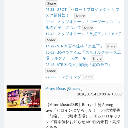
Share
08:33 - SPOT「ハロー！プロジェクト サブ
スク超解禁！」
Share
09:10 - スタジオトーク「ロージークロニク
ルの近況」について
Share
12:42 - スタジオトーク「氷点下」について
Share
14:28 - VTR② 宮本佳林「氷点下」
Share
20:05 - おやつタイム「東京ミルクチーズ工
場 ミルクチーズケーキ」
Share
23:18 - VTR③ 長谷川萌美「涙の糸で」
Share
27:21 - エンディング
Share
M-line Music
[
Channel
]
2026/05/14 19:00:07 +0900
【M-line Music#245】Berryz工房 Spring
Live「ヒロインになろうか！」／稲場愛香
「前略、」（噴水広場）／エムハロキッチ
ン／宮本佳林お知らせ MC 竹内朱莉・高瀬
くるみ