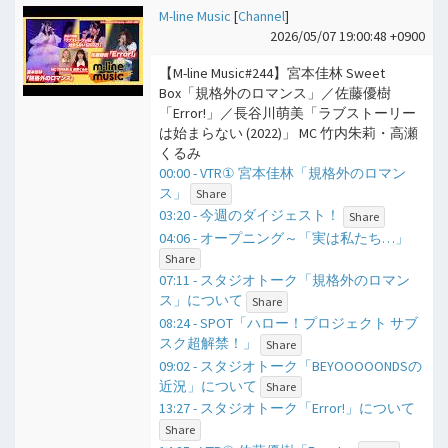
M-line Music
[
Channel
]
2026/05/07 19:00:48 +0900
【M-line Music#244】宮本佳林 Sweet
Box「規格外のロマンス」／佐藤優樹
「Error!」／長谷川萌美「ラブストーリー
は始まらない (2022)」 MC 竹内朱莉・高瀬
くるみ
00:00 - VTR① 宮本佳林「規格外のロマン
ス」
Share
03:20 - 今週のダイジェスト！
Share
04:06 - オープニング～「実は私たち…」
Share
07:11 - スタジオトーク「規格外のロマン
ス」について
Share
08:24 - SPOT「ハロー！プロジェクト サブ
スク超解禁！」
Share
09:02 - スタジオトーク「BEYOOOOONDSの
近況」について
Share
13:27 - スタジオトーク「Error!」について
Share