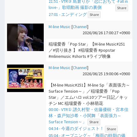
21:51 - VTR③ 島倉りか「恋におちて -Fall in
love-」歌唱動画 撮影の裏側
Share
27:01 - エンディング
Share
M-line Music
[
Channel
]
2026/06/26 17:00:27 +0900
稲場愛香「Pop Star」【M-line Music#251
／#切り抜き 】 #稲場愛香 #popstar
#mlinemusic #shorts #ライブ映像
M-line Music
[
Channel
]
2026/06/25 19:00:06 +0900
【M-line Music#251】M-line Sp「表面張力～
Surface Tension～」／稲場愛香「Pop
Star」／エムハロ vol.10ツアー日記／キッ
チン MC 稲場愛香・小林萌花
00:00 - VTR① 譜久村聖・佐藤優樹・宮本佳
林・森戸知沙希・小関舞「表面張力～
Surface Tension～」
Share
04:34 - 今週のダイジェスト！
Share
05:04 - オープニング～「梅雨の時期の備