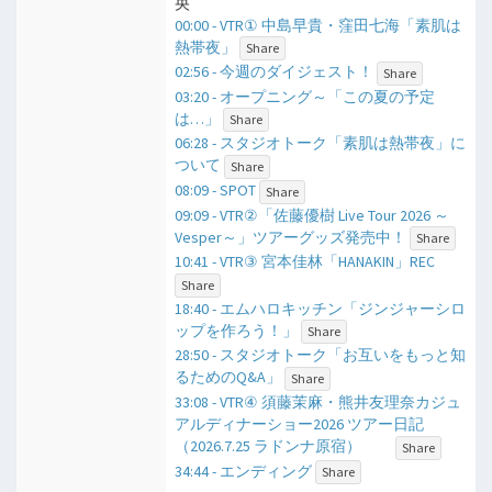
央
00:00 - VTR① 中島早貴・窪田七海「素肌は
熱帯夜」
Share
02:56 - 今週のダイジェスト！
Share
03:20 - オープニング～「この夏の予定
は…」
Share
06:28 - スタジオトーク「素肌は熱帯夜」に
ついて
Share
08:09 - SPOT
Share
09:09 - VTR②「佐藤優樹 Live Tour 2026 ～
Vesper～」ツアーグッズ発売中！
Share
10:41 - VTR③ 宮本佳林「HANAKIN」REC
Share
18:40 - エムハロキッチン「ジンジャーシロ
ップを作ろう！」
Share
28:50 - スタジオトーク「お互いをもっと知
るためのQ&A」
Share
33:08 - VTR④ 須藤茉麻・熊井友理奈カジュ
アルディナーショー2026 ツアー日記
（2026.7.25 ラドンナ原宿）
Share
34:44 - エンディング
Share