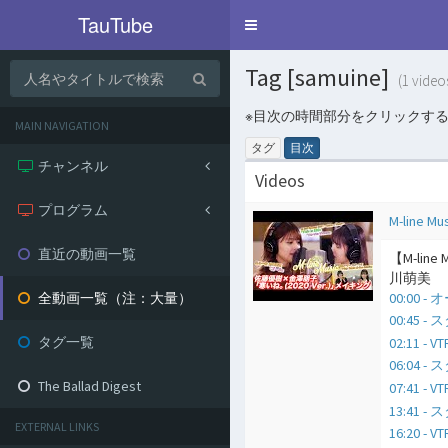
TauTube
Toggle
navigation
Tag [samuine]
(1 video
※目次の時間部分をクリックす
MAIN NAVIGATION
タグ
目次
チャンネル
Videos
プログラム
M-line Mu
直近の動画一覧
【M-li
川萌美
00:00 
全動画一覧（注：大量）
00:45
タグ一覧
02:11 -
06:04 
The Ballad Digest
07:41
13:41
EXTERNAL LINKS
16:20