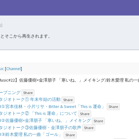
s)
るとそこから再生されます。
sic
[
Channel
]
ne Music#22】佐藤優樹×金澤朋子 「寒いね。」メイキング/鈴木愛理 私の一曲「ゴ
- オープニング
Share
 - スタジオトーク① 年末年始の活動
Share
 VTR①宮本佳林・小片リサ・Bitter & Sweet「This is 運命」
Share
- スタジオトーク② 「This is 運命」について
Share
 - VTR②佐藤優樹×金澤朋子 「寒いね。」メイキング
Share
 - スタジオトーク③佐藤優樹・金澤朋子の歌声
Share
 - VTR③鈴木愛理 私の一曲「ゴール」
Share