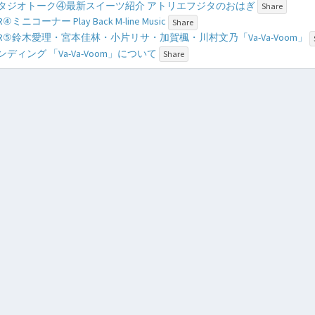
 - スタジオトーク④最新スイーツ紹介 アトリエフジタのおはぎ
Share
VTR④ミニコーナー Play Back M-line Music
Share
 - VTR⑤鈴木愛理・宮本佳林・小片リサ・加賀楓・川村文乃「Va-Va-Voom」
- エンディング 「Va-Va-Voom」について
Share