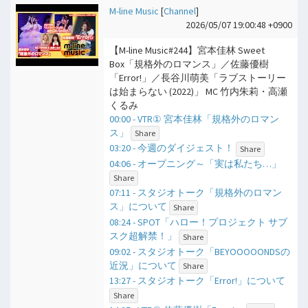
M-line Music
[
Channel
]
2026/05/07 19:00:48 +0900
【M-line Music#244】宮本佳林 Sweet
Box「規格外のロマンス」／佐藤優樹
「Error!」／長谷川萌美「ラブストーリー
は始まらない (2022)」 MC 竹内朱莉・高瀬
くるみ
00:00 - VTR① 宮本佳林「規格外のロマン
ス」
Share
03:20 - 今週のダイジェスト！
Share
04:06 - オープニング～「実は私たち…」
Share
07:11 - スタジオトーク「規格外のロマン
ス」について
Share
08:24 - SPOT「ハロー！プロジェクト サブ
スク超解禁！」
Share
09:02 - スタジオトーク「BEYOOOOONDSの
近況」について
Share
13:27 - スタジオトーク「Error!」について
Share