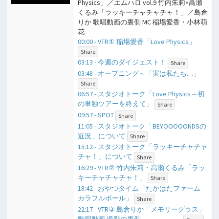
Physics」／エムハロ vol.9 竹内朱莉×高瀬
くるみ「ラッキーチャチャチャ！」／島倉
りか 歌唱動画の裏側 MC 稲場愛香・小林萌
花
00:00 - VTR① 稲場愛香「Love Physics」
Share
03:13 - 今週のダイジェスト！
Share
03:48 - オープニング～「実は私たち…」
Share
06:57 - スタジオトーク「Love Physics～初
の単独ツアーを終えて」
Share
09:57 - SPOT
Share
11:05 - スタジオトーク「BEYOOOOONDSの
近況」について
Share
15:12 - スタジオトーク「ラッキーチャチャ
チャ！」について
Share
16:29 - VTR② 竹内朱莉・高瀬くるみ「ラッ
キーチャチャチャ！」
Share
18:42 - おやつタイム「たかはたファーム
カラフルボール」
Share
22:17 - VTR③ 島倉りか「メモリーグラス」
歌唱動画 撮影の裏側