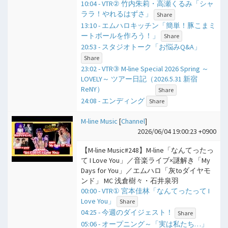
10:04 - VTR② 竹内朱莉・高瀬くるみ「シャ
ララ！やれるはずさ」
Share
13:10 - エムハロキッチン「簡単！豚こまミ
ートボールを作ろう！」
Share
20:53 - スタジオトーク「お悩みQ&A」
Share
23:02 - VTR③ M-line Special 2026 Spring ～
LOVELY～ ツアー日記（2026.5.31 新宿
ReNY）
Share
24:08 - エンディング
Share
M-line Music
[
Channel
]
2026/06/04 19:00:23 +0900
【M-line Music#248】M-line「なんてったっ
て I Love You」／音楽ライブ×謎解き「My
Days for You」／エムハロ「灰toダイヤモ
ンド」 MC 浅倉樹々・石井泉羽
00:00 - VTR① 宮本佳林「なんてったって I
Love You」
Share
04:25 - 今週のダイジェスト！
Share
05:06 - オープニング～「実は私たち…」