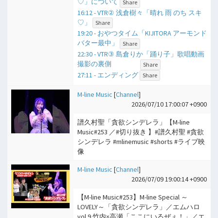
♡」について
Share
16:12 - VTR② 浅倉樹々「晴れ 雨 のち スキ
♡」
Share
19:20 - おやつタイム「KIJITORA アーモンド
バター最中」
Share
22:30 - VTR③ 島倉りか「踊り子」歌唱動画
撮影の裏側
Share
27:11 - エンディング
Share
M-line Music
[
Channel
]
2026/07/10 17:00:07 +0900
譜久村聖「貪欲シンデレラ」【M-line
Music#253 ／#切り抜き 】#譜久村聖 #貪欲
シンデレラ #mlinemusic #shorts #ライブ映
像
M-line Music
[
Channel
]
2026/07/09 19:00:14 +0900
【M-line Music#253】M-line Special ～
LOVELY～「貪欲シンデレラ」／エムハロ
vol.9 竹内×高瀬「ここにいるぜぇ！」／エ