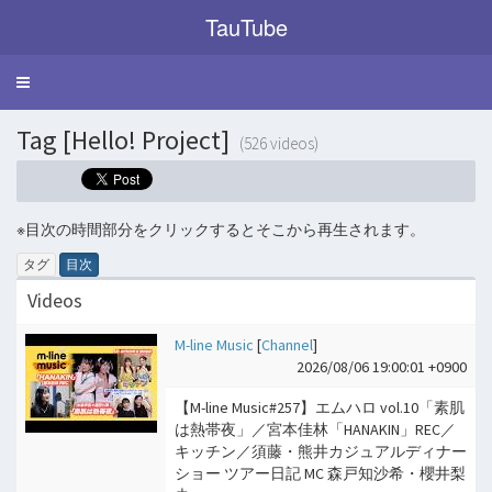
TauTube
Toggle
navigation
Tag [Hello! Project]
(526 videos)
※目次の時間部分をクリックするとそこから再生されます。
タグ
目次
Videos
M-line Music
[
Channel
]
2026/08/06 19:00:01 +0900
【M-line Music#257】エムハロ vol.10「素肌
は熱帯夜」／宮本佳林「HANAKIN」REC／
キッチン／須藤・熊井カジュアルディナー
ショー ツアー日記 MC 森戸知沙希・櫻井梨