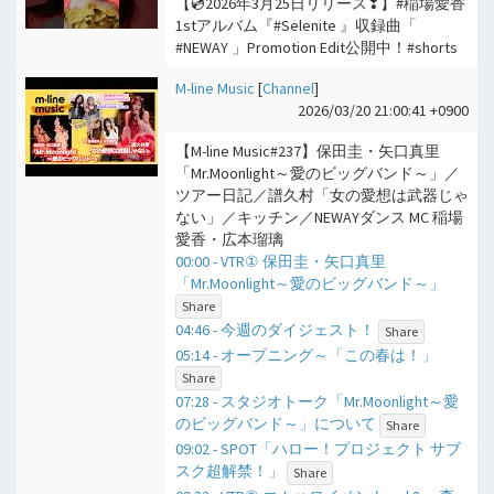
【💿2026年3月25日リリース❣】#稲場愛香
1stアルバム『#Selenite 』収録曲「
#NEWAY 」Promotion Edit公開中！#shorts
M-line Music
[
Channel
]
2026/03/20 21:00:41 +0900
【M-line Music#237】保田圭・矢口真里
「Mr.Moonlight～愛のビッグバンド～」／
ツアー日記／譜久村「女の愛想は武器じゃ
ない」／キッチン／NEWAYダンス MC 稲場
愛香・広本瑠璃
00:00 - VTR① 保田圭・矢口真里
「Mr.Moonlight～愛のビッグバンド～」
Share
04:46 - 今週のダイジェスト！
Share
05:14 - オープニング～「この春は！」
Share
07:28 - スタジオトーク「Mr.Moonlight～愛
のビッグバンド～」について
Share
09:02 - SPOT「ハロー！プロジェクト サブ
スク超解禁！」
Share