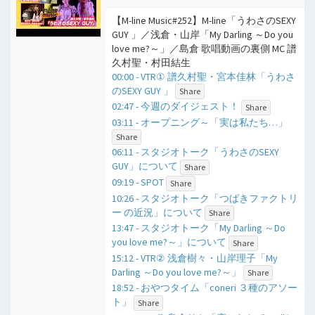
【M-line Music#252】M-line「うわさのSEXY
GUY 」／浅倉・山岸「My Darling ～Do you
love me?～」／島倉 歌唱動画の裏側 MC 譜
久村聖・村田結生
00:00 - VTR① 譜久村聖・宮本佳林「うわさ
のSEXY GUY 」
Share
02:47 - 今週のダイジェスト！
Share
03:11 - オープニング～「実は私たち…」
Share
06:11 - スタジオトーク「うわさのSEXY
GUY」について
Share
09:19 - SPOT
Share
10:26 - スタジオトーク「つばきファクトリ
ー の近況」について
Share
13:47 - スタジオトーク「My Darling ～Do
you love me?～」について
Share
15:12 - VTR② 浅倉樹々・山岸理子「My
Darling ～Do you love me?～」
Share
18:52 - おやつタイム「coneri ３種のアソー
ト」
Share