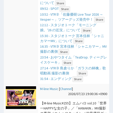
について
Share
09:52 - SPOT
Share
10:52 - VTR②「佐藤優樹 Live Tour 2026 ～
Vesper～」ツアーグッズ発売中！
Share
12:12 - スタジオトーク「モーニング
娘。'26 の近況」について
Share
15:30 - スタジオトーク 宮本佳林「シャニ
カマーMV」について
Share
16:35 - VTR③ 宮本佳林「シャニカマー」MV
撮影の裏側
Share
23:54 - おやつタイム「TeaDrop. ティーグレ
イスケーキ」
Share
27:14 - VTR③ 島倉りか「ガラスの林檎」歌
唱動画 撮影の裏側
Share
31:54 - エンディング
Share
M-line Music
[
Channel
]
2026/07/23 19:00:36 +0900
【M-line Music#255】エムハロ vol.10「世界
一HAPPYな女の子」／「HANAKIN」MV撮影