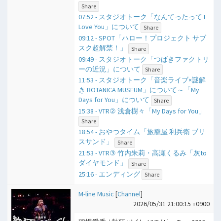
Share
07:52 - スタジオトーク「なんてったって I
Love You」について
Share
09:12 - SPOT「ハロー！プロジェクト サブ
スク超解禁！」
Share
09:49 - スタジオトーク「つばきファクトリ
ーの近況」について
Share
11:53 - スタジオトーク「音楽ライブ×謎解
き BOTANICA MUSEUM」について～「My
Days for You」について
Share
15:38 - VTR② 浅倉樹々「My Days for You」
Share
18:54 - おやつタイム「旅籠屋 利兵衛 ブリ
スサンド」
Share
21:53 - VTR③ 竹内朱莉・高瀬くるみ「灰to
ダイヤモンド」
Share
25:16 - エンディング
Share
M-line Music
[
Channel
]
2026/05/31 21:00:15 +0900