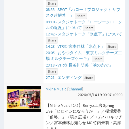
Share
08:33 - SPOT「ハロー！プロジェクト サブ
スク超解禁！」
Share
09:10 - スタジオトーク「ロージークロニク
ルの近況」について
Share
12:42 - スタジオトーク「氷点下」について
Share
14:28 - VTR② 宮本佳林「氷点下」
Share
20:05 - おやつタイム「東京ミルクチーズ工
場 ミルクチーズケーキ」
Share
23:18 - VTR③ 長谷川萌美「涙の糸で」
Share
27:21 - エンディング
Share
M-line Music
[
Channel
]
2026/05/14 19:00:07 +0900
【M-line Music#245】Berryz工房 Spring
Live「ヒロインになろうか！」／稲場愛香
「前略、」（噴水広場）／エムハロキッチ
ン／宮本佳林お知らせ MC 竹内朱莉・高瀬
くるみ