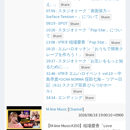
え…」
Share
07:56 - スタジオトーク「表面張力～
Surface Tension～」について
Share
09:19 - SPOT
Share
10:26 - スタジオトーク「Pop Star」につい
て
Share
13:08 - VTR② 稲場愛香「Pop Star」
Share
18:25 - エムハロキッチン「おうちで簡単ク
レープを作ろう！」
Share
29:37 - スタジオトーク「お互いをもっと知
るために…」
Share
32:46 - VTR③ エムハロイベント vol.10 ～中
島早貴×OCHA NORMA 窪田七海～ ツアー日
記（6.11 スクエア荏原 ひらつかホー
ル）
Share
34:34 - エンディング
Share
M-line Music
[
Channel
]
2026/06/18 19:00:10 +0900
【M-line Music#250】稲場愛香「Love