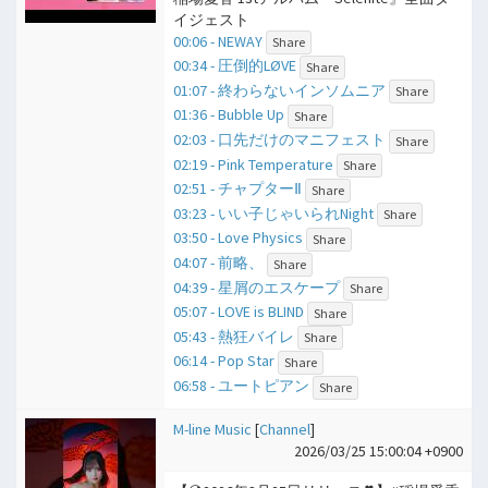
イジェスト
00:06 - NEWAY
Share
00:34 - 圧倒的LØVE
Share
01:07 - 終わらないインソムニア
Share
01:36 - Bubble Up
Share
02:03 - 口先だけのマニフェスト
Share
02:19 - Pink Temperature
Share
02:51 - チャプターⅡ
Share
03:23 - いい子じゃいられNight
Share
03:50 - Love Physics
Share
04:07 - 前略、
Share
04:39 - 星屑のエスケープ
Share
05:07 - LOVE is BLIND
Share
05:43 - 熱狂バイレ
Share
06:14 - Pop Star
Share
06:58 - ユートピアン
Share
M-line Music
[
Channel
]
2026/03/25 15:00:04 +0900