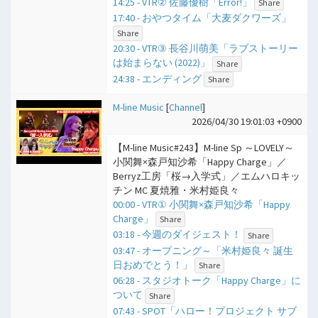
14:25 - VTR② 佐藤優樹「Error!」
Share
17:40 - おやつタイム「大麦ダクワーズ」
Share
20:30 - VTR③ 長谷川萌美「ラブストーリー
は始まらない (2022)」
Share
24:38 - エンディング
Share
M-line Music
[
Channel
]
2026/04/30 19:01:03 +0900
【M-line Music#243】M-line Sp ～LOVELY～
小関舞×森戸知沙希「Happy Charge」／
Berryz工房「桜→入学式」／エムハロキッ
チン MC 夏焼雅・米村姫良々
00:00 - VTR① 小関舞×森戸知沙希「Happy
Charge」
Share
03:18 - 今週のダイジェスト！
Share
03:47 - オープニング～「米村姫良々 誕生
日おめでとう！」
Share
06:28 - スタジオトーク「Happy Charge」に
ついて
Share
07:43 - SPOT「ハロー！プロジェクト サブ