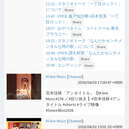
12:22 - スタジオトーク「一丁目ロック！」
について
Share
13:47 - VTR② 森戸知沙希×谷本安美「一丁
目ロック！」
Share
16:57 - おやつタイム「コートクール 東京
ブラウニー」
Share
19:22 - スタジオトーク「なんだかセンチメ
ンタルな時の歌」について
Share
20:49 - VTR③ 譜久村聖「なんだかセンチメ
ンタルな時の歌」
Share
25:49 - エンディング
Share
M-line Music
[
Channel
]
2026/04/03 17:00:47 +0900
宮本佳林「アンタイトル」【M-line
Music#238 ／#切り抜き 】#宮本佳林 #アン
タイトル #shorts #ライブ映像
#SweetBox2026
M-line Music
[
Channel
]
2026/04/02 19:01:20 +0900