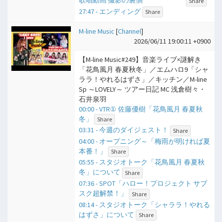
Share
27:47 - エンディング
Share
M-line Music
[
Channel
]
2026/06/11 19:00:11 +0900
【M-line Music#249】音楽ライブ×謎解き
「花鳥風月 春夏秋冬」／エムハロ9「シャ
ララ！やれるはずさ」／キッチン／M-line
Sp ～LOVELY～ ツアー日記 MC 浅倉樹々・
石井泉羽
00:00 - VTR① 佐藤優樹「花鳥風月 春夏秋
冬」
Share
03:31 - 今週のダイジェスト！
Share
04:00 - オープニング～「梅雨が明ければ夏
本番！」
Share
05:55 - スタジオトーク「花鳥風月 春夏秋
冬」について
Share
07:36 - SPOT「ハロー！プロジェクト サブ
スク超解禁！」
Share
08:14 - スタジオトーク「シャララ！やれる
はずさ」について
Share