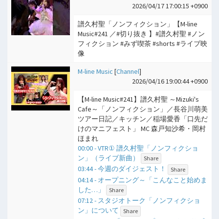
2026/04/17 17:00:15 +0900
譜久村聖「ノンフィクション」【M-line
Music#241 ／#切り抜き 】#譜久村聖 #ノン
フィクション #みず喫茶 #shorts #ライブ映
像
M-line Music
[
Channel
]
2026/04/16 19:00:44 +0900
【M-line Music#241】譜久村聖 ～Mizuki's
Cafe～「ノンフィクション」／長谷川萌美
ツアー日記／キッチン／稲場愛香「口先だ
けのマニフェスト」 MC 森戸知沙希・岡村
ほまれ
00:00 - VTR① 譜久村聖「ノンフィクショ
ン」（ライブ新曲）
Share
03:44 - 今週のダイジェスト！
Share
04:14 - オープニング～「こんなこと始めま
した…」
Share
07:12 - スタジオトーク「ノンフィクショ
ン」について
Share