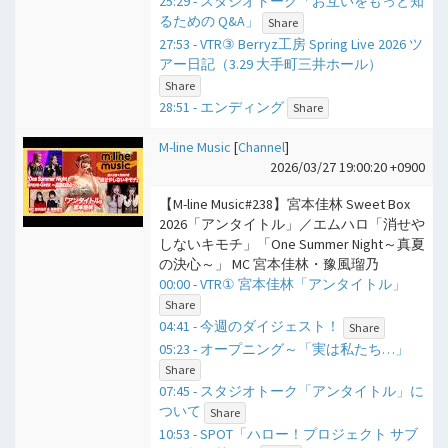
25:29 - スタジオトーク「お互いをもっと知
るための Q&A」
Share
27:53 - VTR③ Berryz工房 Spring Live 2026 ツ
アー日記（3.29 大手町三井ホール）
Share
28:51 - エンディング
Share
M-line Music
[
Channel
]
2026/03/27 19:00:20 +0900
【M-line Music#238】宮本佳林 Sweet Box
2026「アンタイトル」／エムハロ「消せや
しないキモチ」「One Summer Night～真夏
の決心～」 MC 宮本佳林・豫風瑠乃
00:00 - VTR① 宮本佳林「アンタイトル」
Share
04:41 - 今週のダイジェスト！
Share
05:23 - オープニング～「実は私たち…」
Share
07:45 - スタジオトーク「アンタイトル」に
ついて
Share
10:53 - SPOT「ハロー！プロジェクト サブ