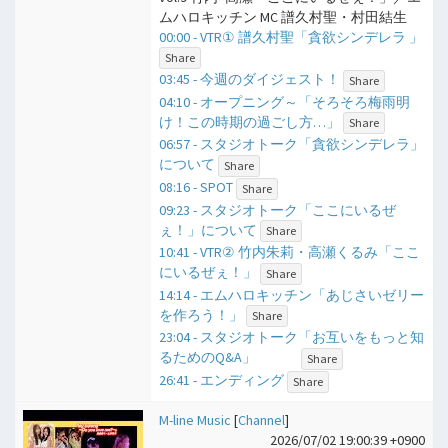
ムハロキッチン MC 譜久村聖・村田結生
00:00 - VTR① 譜久村聖「貪欲シンデレラ 」
Share
03:45 - 今週のダイジェスト！
Share
04:10 - オープニング～「そろそろ梅雨明
け！この時期の過ごし方…」
Share
06:57 - スタジオトーク「貪欲シンデレラ」
について
Share
08:16 - SPOT
Share
09:23 - スタジオトーク「ここにいるぜ
ぇ！」について
Share
10:41 - VTR② 竹内朱莉・高瀬くるみ「ここ
にいるぜぇ！」
Share
14:14 - エムハロキッチン「あじさいゼリー
を作ろう！」
Share
23:04 - スタジオトーク「お互いをもっと知
るためのQ&A」
Share
26:41 - エンディング
Share
M-line Music
[
Channel
]
2026/07/02 19:00:39 +0900