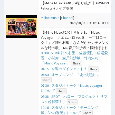
【M-line Music #240 ／#切り抜き 】#MSMSN
#shorts #ライブ映像
M-line Music
[
Channel
]
2026/04/09 19:00:54 +0900
【M-line Music#240】M-line Sp「Music
Voyager」／エムハロ vol.８「一丁目ロッ
ク！」／譜久村聖「なんだかセンチメンタ
ルな時の歌」 MC 森戸知沙希・岡村ほまれ
00:00 - VTR① 譜久村聖・佐藤優樹・稲場愛
香・小関舞・森戸知沙希・竹内朱莉
「Music Voyager」
Share
04:15 - 今週のダイジェスト！
Share
04:54 - オープニング～「あの頃は…」
Share
07:30 - スタジオトーク「Music Voyager」
について
Share
09:38 - SPOT「ハロー！プロジェクト サブ
スク超解禁！」
Share
10:16 - スタジオトーク「モーニング
娘。'26の近況」について
Share