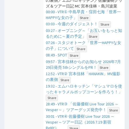
の裏側／エムハロキッチン／佐藤優樹グッ
ズ＆ツアー日記 MC 宮本佳林・島川波菜
00:00 - VTR① 中島早貴・窪田七海「世界一
HAPPYな女の子」
Share
03:03 - 今週のダイジェスト！
Share
03:27 - オープニング～「お互いをもっと知
るために～夏の予定」
Share
07:26 - スタジオトーク「世界一HAPPYな女
の子」について
Share
08:49 - SPOT
Share
09:57 - 宮本佳林からのお知らせ 2026年7月
29日発売 5thシングルをPR！
Share
12:52 - VTR② 宮本佳林「HANAKIN」MV撮影
の裏側
Share
19:32 - エムハロキッチン「マシュマロを使
ったキャラメルポップコーンを作ろう！」
Share
28:49 - VTR③ 「佐藤優樹 Live Tour 2026 ～
Vesper～」ツアーグッズ発売中！
Share
30:01 - VTR④ 佐藤優樹 Live Tour 2026 ～
Vesper～ツアー日記（2026.7.19 新宿
ReNY）
Share