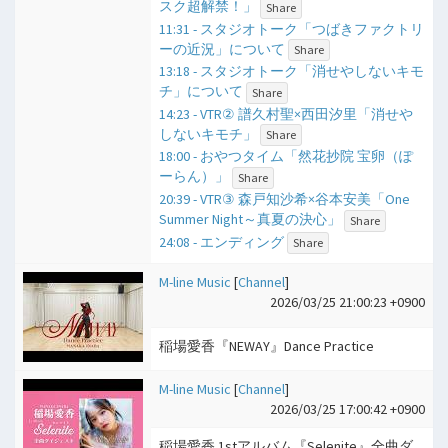
スク超解禁！」
Share
11:31 - スタジオトーク「つばきファクトリ
ーの近況」について
Share
13:18 - スタジオトーク「消せやしないキモ
チ」について
Share
14:23 - VTR② 譜久村聖×西田汐里「消せや
しないキモチ」
Share
18:00 - おやつタイム「然花抄院 宝卵（ぽ
ーらん）」
Share
20:39 - VTR③ 森戸知沙希×谷本安美「One
Summer Night～真夏の決心」
Share
24:08 - エンディング
Share
M-line Music
[
Channel
]
2026/03/25 21:00:23 +0900
稲場愛香『NEWAY』Dance Practice
M-line Music
[
Channel
]
2026/03/25 17:00:42 +0900
稲場愛香 1stアルバム『Selenite』全曲ダ