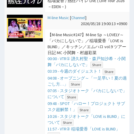
稲場愛香 / 熱狂バイレ LIVE ( Live Tour 2026
－EDEN－)
M-line Music
[
Channel
]
2026/05/28 19:00:13 +0900
【M-line Music#247】M-line Sp ～LOVELY～
「バカにしないで」／稲場愛香「LOVE is
BLIND」／キッチン／エムハロ vol.9 ツアー
日記 MC 小関舞・村越彩菜
00:00 - VTR① 譜久村聖・森戸知沙希・小関
舞「バカにしないで」
Share
03:39 - 今週のダイジェスト！
Share
04:08 - オープニング～「一足早い！夏の過
ごし方…」
Share
07:05 - スタジオトーク「バカにしないで」
について
Share
09:48 - SPOT「ハロー！プロジェクト サブ
スク超解禁！」
Share
10:26 - スタジオトーク「LOVE is BLIND」に
ついて
Share
11:57 - VTR② 稲場愛香「LOVE is BLIND」