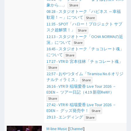
象から…」
Share
08:28 - スタジオトーク「ハピネス ～幸福
歓迎！～」について
Share
11:35 - SPOT「ハロー！プロジェクト サブ
スク超解禁！」
Share
12:13 - スタジオトーク「OCHA NORMAの近
況」について
Share
16:45 - スタジオトーク「チョコレート魂」
について
Share
17:27 - VTR② 宮本佳林「チョコレート魂」
Share
22:57 - おやつタイム「Tiramisu No.6 オリジ
ナルティラミス」
Share
26:16 - VTR③ 稲場愛香 Live Tour 2026 －
EDEN－ ツアー日記（4.19 新宿ReNY）
Share
27:42 - VTR④ 稲場愛香 Live Tour 2026 －
EDEN－ グッズ発売中！
Share
29:13 - エンディング
Share
M-line Music
[
Channel
]