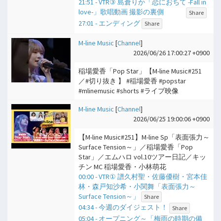
21:51 - VTR③ 島倉りか「恋におちて -Fall in
love-」歌唱動画 撮影の裏側
Share
27:01 - エンディング
Share
M-line Music
[
Channel
]
2026/06/26 17:00:27 +0900
稲場愛香「Pop Star」【M-line Music#251
／#切り抜き 】 #稲場愛香 #popstar
#mlinemusic #shorts #ライブ映像
M-line Music
[
Channel
]
2026/06/25 19:00:06 +0900
【M-line Music#251】M-line Sp「表面張力～
Surface Tension～」／稲場愛香「Pop
Star」／エムハロ vol.10ツアー日記／キッ
チン MC 稲場愛香・小林萌花
00:00 - VTR① 譜久村聖・佐藤優樹・宮本佳
林・森戸知沙希・小関舞「表面張力～
Surface Tension～」
Share
04:34 - 今週のダイジェスト！
Share
05:04 - オープニング～「梅雨の時期の備