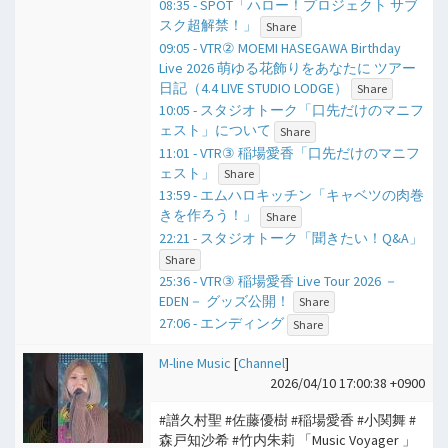
08:35 - SPOT「ハロー！プロジェクト サブ
スク超解禁！」
Share
09:05 - VTR② MOEMI HASEGAWA Birthday
Live 2026 萌ゆる花飾りをあなたに ツアー
日記（4.4 LIVE STUDIO LODGE）
Share
10:05 - スタジオトーク「口先だけのマニフ
ェスト」について
Share
11:01 - VTR③ 稲場愛香「口先だけのマニフ
ェスト」
Share
13:59 - エムハロキッチン「キャベツの肉巻
きを作ろう！」
Share
22:21 - スタジオトーク「聞きたい！Q&A」
Share
25:36 - VTR③ 稲場愛香 Live Tour 2026 －
EDEN－ グッズ公開！
Share
27:06 - エンディング
Share
M-line Music
[
Channel
]
2026/04/10 17:00:38 +0900
#譜久村聖 #佐藤優樹 #稲場愛香 #小関舞 #
森戸知沙希 #竹内朱莉 「Music Voyager 」