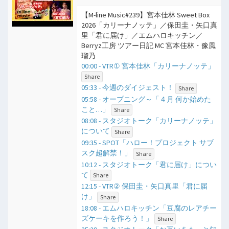
【M-line Music#239】宮本佳林 Sweet Box
2026「カリーナノッテ」／保田圭・矢口真
里「君に届け」／エムハロキッチン／
Berryz工房 ツアー日記 MC 宮本佳林・豫風
瑠乃
00:00 - VTR① 宮本佳林「カリーナノッテ」
Share
05:33 - 今週のダイジェスト！
Share
05:58 - オープニング～「４月 何か始めた
こと…」
Share
08:08 - スタジオトーク「カリーナノッテ」
について
Share
09:35 - SPOT「ハロー！プロジェクト サブ
スク超解禁！」
Share
10:12 - スタジオトーク「君に届け」につい
て
Share
12:15 - VTR② 保田圭・矢口真里「君に届
け」
Share
18:08 - エムハロキッチン「豆腐のレアチー
ズケーキを作ろう！」
Share