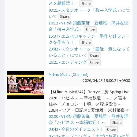
スク超解禁！」
Share
08:21 - スタジオトーク「桜→入学式」につ
いて
Share
10:12 - VTR② 須藤茉麻・夏焼雅・熊井友理
奈「桜→入学式」
Share
15:37 - エムハロキッチン「手作り鮭フレー
クを作ろう！」
Share
23:42 - スタジオトーク「最近、気になって
いること」について
Share
26:21 - エンディング
Share
M-line Music
[
Channel
]
2026/04/23 19:00:21 +0900
【M-line Music#242】Berryz工房 Spring Live
2026「ハピネス ～幸福歓迎！～」／宮本
佳林「チョコレート魂」／稲場愛香－
EDEN－ツアー日記 MC 夏焼雅・米村姫良々
00:00 - VTR① 須藤茉麻・夏焼雅・熊井友理
奈「ハピネス ～幸福歓迎！～」
Share
04:43 - 今週のダイジェスト！
Share
05:12 - オープニング～「まずはお互いの印