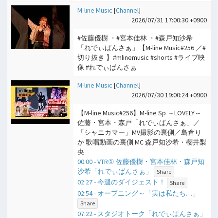
M-line Music
[
Channel
]
2026/07/31 17:00:30 +0900
#佐藤優樹 ・#宮本佳林 ・#森戸知沙希
「れでぃぱんさぁ」【M-line Music#256 ／#
切り抜き 】#mlinemusic #shorts #ライブ映
像 #れでぃぱんさぁ
M-line Music
[
Channel
]
2026/07/30 19:00:24 +0900
【M-line Music#256】M-line Sp ～LOVELY～
佐藤・宮本・森戸「れでぃぱんさぁ」／
「シャニカマー」MV撮影の裏側／島倉り
か 歌唱動画の裏側 MC 森戸知沙希・櫻井梨
央
00:00 - VTR① 佐藤優樹・宮本佳林・森戸知
沙希「れでぃぱんさぁ」
Share
02:27 - 今週のダイジェスト！
Share
02:54 - オープニング～「実は私たち…」
Share
07:22 - スタジオトーク「れでぃぱんさぁ」