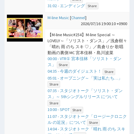
31:02 - エンディング
Share
M-line Music
[
Channel
]
2026/07/16 19:00:10 +0900
【M-line Music#254】M-line Special ～
LOVELY～「ソリスト・ダンス」／浅倉樹々
「晴れ 雨 のち スキ ♡」／島倉りか 歌唱
動画の裏側 MC 宮本佳林・島川波菜
00:00 - VTR① 宮本佳林「ソリスト・ダン
ス」
Share
04:35 - 今週のダイジェスト！
Share
05:01 - オープニング～「実は私たち…」
Share
07:35 - スタジオトーク「ソリスト・ダン
ス」～ 5thシングルリリース について
Share
10:00 - SPOT
Share
11:07 - スタジオトーク「ロージークロニク
ル の近況」について
Share
14:04 - スタジオトーク「晴れ 雨 のち スキ