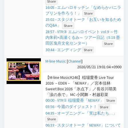
Share
16:05 - エムハロキッチン「なめらかバニラ
プリンを作ろう！」
Share
25:02 - スタジオトーク「お互いを知るため
のQ&A」
Share
28:57 - VTR③ エムハロイベント vol.9 ～竹
内朱莉×高瀬くるみ～ ツアー日記（5.18 墨
田区曳舟文化センター）
Share
30:44 - エンディング
Share
M-line Music
[
Channel
]
2026/05/21 19:01:04 +0900
【M-line Music#246】稲場愛香 Live Tour
2026 －EDEN－「NEWAY」／宮本佳林
Sweet Box 2026「氷点下」／長谷川萌美
「涙の糸で」 MC 小関舞・村越彩菜
00:00 - VTR① 稲場愛香「NEWAY」
Share
03:56 - 今週のダイジェスト！
Share
04:35 - オープニング～「実は私たち…」
Share
06:33 - スタジオトーク「NEWAY」について