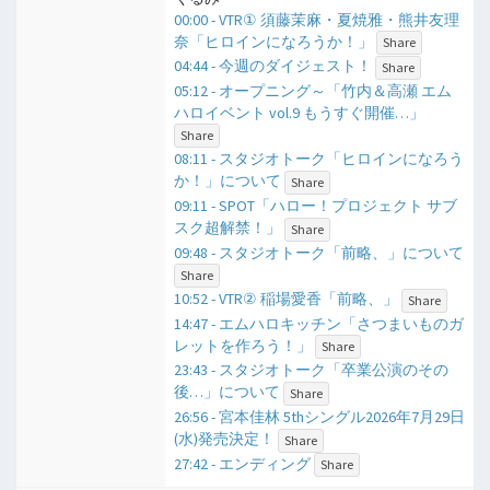
00:00 - VTR① 須藤茉麻・夏焼雅・熊井友理
奈「ヒロインになろうか！」
Share
04:44 - 今週のダイジェスト！
Share
05:12 - オープニング～「竹内＆高瀬 エム
ハロイベント vol.9 もうすぐ開催…」
Share
08:11 - スタジオトーク「ヒロインになろう
か！」について
Share
09:11 - SPOT「ハロー！プロジェクト サブ
スク超解禁！」
Share
09:48 - スタジオトーク「前略、」について
Share
10:52 - VTR② 稲場愛香「前略、」
Share
14:47 - エムハロキッチン「さつまいものガ
レットを作ろう！」
Share
23:43 - スタジオトーク「卒業公演のその
後…」について
Share
26:56 - 宮本佳林 5thシングル2026年7月29日
(水)発売決定！
Share
27:42 - エンディング
Share