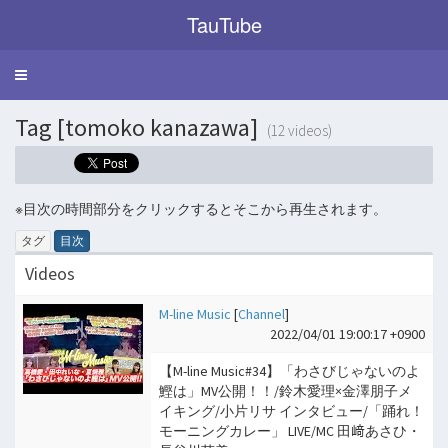
TauTube
Toggle
navigation
Tag [tomoko kanazawa]
(12 videos)
※目次の時間部分をクリックするとそこから再生されます。
タグ
目次
Videos
M-line Music
[
Channel
]
2022/04/01 19:00:17 +0900
【M-line Music#34】「わさびじゃないのよ
鰹は」MV公開！！/鈴木愛理×金澤朋子メ
イキング/小片リサ インタビュー/「踊れ！
モーニングカレー」 LIVE/MC 田﨑あさひ・