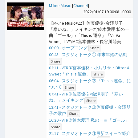
M-line Music
[
Channel
]
2022/01/07 19:00:08 +0900
【M-line Music#22】佐藤優樹×金澤朋子
「寒いね。」メイキング/鈴木愛理 私の一
曲「ゴール」/「This is 運命」「Va-Va-
Voom」LIVE/MC宮本佳林・長谷川萌美
00:00 - オープニング
Share
00:45 - スタジオトーク① 年末年始の活動
Share
02:11 - VTR①宮本佳林・小片リサ・Bitter &
Sweet「This is 運命」
Share
06:04 - スタジオトーク② 「This is 運命」に
ついて
Share
07:41 - VTR②佐藤優樹×金澤朋子 「寒い
ね。」メイキング
Share
13:41 - スタジオトーク③佐藤優樹・金澤朋
子の歌声
Share
16:20 - VTR③鈴木愛理 私の一曲「ゴール」
Share
21:17 - スタジオトーク④最新スイーツ紹介