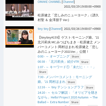
OMAKE CHANNEL
[
Channel
]
2021/03/29 19:00:00 +0900
松原健之「悲しみのニューヨーク」( 譜久
村聖 ＆ 金澤朋子 Ver.)
tiny tiny
[
Channel
]
2021/03/26 19:00:07 +0900
【tinytiny#159】ゲスト:モーニング娘。'21
北川莉央 MC:みつばちまき・松原健之 メン
バーコメント:岡村ほまれ 松原健之「悲し
みのニューヨーク2021Ver.」公開！
0:00 - ​～ オープニング
Share
00:38 - 「北川莉央」紹介VTR
Share
1:07 - ​～ キーワード①「未だに・・・」
Share
7:30 - メンバーコメント：モーニング
娘。'21 岡村ほまれ
Share
12:16 - ​～ tiny テンショングラフ
Share
24:20 - ​～ セルフ解説：「オリビアを聴き
ながら」Hello! Project 2020 Autumn ～The
Ballad～ Extra Number
Share