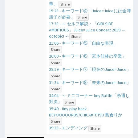
輩」
Share
15:23 - キーワード④「Juice=Juiceには金澤
朋子が必要」
Share
17:38 - ​～ セルフ解説：「GIRLS BE
AMBITIOUS」Juice=Juice Concert 2019 ～
octopic!～
Share
21:06 - キーワード⑤「自由な表現」
Share
26:00 - キーワード⑥「宮本佳林の卒業」
Share
29:19 - キーワード⑦「現在のJuice=Juice」
Share
31:34 - キーワード⑧「未来のJuice=Juice」
Share
34:04 - ​～ ミニコーナー tiny Battle「糸通し
対決」
Share
35:49 - tiny play back
BEYOOOOONDS/CHICA#TETSU 島倉りか
Share
39:33 - エンディング
Share