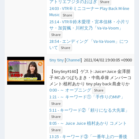
アトリエフジタのおはぎ
Share
24:03 - VTR④ミニコーナー Play Back M-line
Music
Share
25:14 - VTR⑤鈴木愛理・宮本佳林・小片リ
サ・加賀楓・川村文乃「Va-Va-Voom」
Share
28:54 - エンディング 「Va-Va-Voom」につ
いて
Share
tiny tiny
[
Channel
]
2021/04/02 19:00:05 +0900
【tinytiny#160】ゲスト:Juice=Juice 金澤朋
子 MC:みつばちまき・中島卓偉 メンバーコ
メント:植村あかり tiny play back:島倉りか
0:00 - ​～ オープニング
Share
1:21 - ​～ キーワード①「手作りのMVP」
Share
5:11 - キーワード②「頼りになる大先輩」
Share
8:05 - ​～ Juice Juice 植村あかり コメント
Share
13:25 - キーワード③「一番年上の一番後