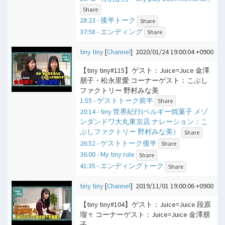
Share
28:23 - 後半トーク
Share
37:58 - エンディング
Share
tiny tiny
[
Channel
]
2020/01/24 19:00:04 +0900
【tiny tiny#115】ゲスト：Juice=Juce 金澤
朋子・松永里愛 コーナーゲスト：こぶし
ファクトリー 野村みな美
1:55 - ゲストトーク前半
Share
20:14 - tiny 世界紀行(ベルギー焼菓子 メゾ
ンダンドワ大丸東京店 ナレーション：こ
ぶしファクトリー 野村みな美）
Share
26:52 - ゲストトーク後半
Share
36:00 - My tiny rule
Share
41:35 - エンディングトーク
Share
tiny tiny
[
Channel
]
2019/11/01 19:00:06 +0900
【tiny tiny#104】ゲスト：Juice=Juice 段原
瑠々 コーナーゲスト：Juice=Juice 金澤朋
子