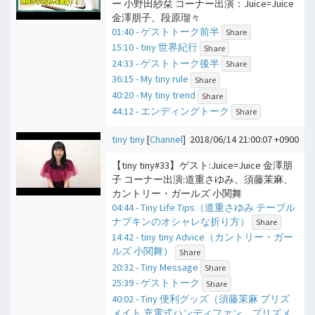
ー 小野田紗栞 コーナー出演：Juice=Juice
金澤朋子、段原瑠々
01:40 - ゲストトーク前半
Share
15:10 - tiny 世界紀行
Share
24:33 - ゲストトーク後半
Share
36:15 - My tiny rule
Share
40:20 - My tiny trend
Share
44:12 - エンディングトーク
Share
tiny tiny
[
Channel
]
2018/06/14 21:00:07 +0900
【tiny tiny#33】ゲスト:Juice=Juice 金澤朋
子 コーナー出演:道重さゆみ、須藤茉麻、
カントリー・ガールズ 小関舞
04:44 - Tiny Life Tips（道重さゆみ テーブル
ナプキンのオシャレな折り方）
Share
14:42 - tiny tiny Advice（カントリー・ガー
ルズ 小関舞）
Share
20:32 - Tiny Message
Share
25:39 - ゲストトーク
Share
40:02 - Tiny 便利グッズ（須藤茉麻 プリズ
メイト 充電式ハンディファン、プリズメ