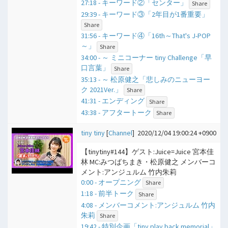
27:18 - キーワード②「センター」
Share
29:39 - キーワード③「2年目が1番重要」
Share
31:56 - キーワード④「16th～That's J-POP
～」
Share
34:00 - ​～ ミニコーナー tiny Challenge「早
口言葉」
Share
35:13 - ​～ 松原健之「悲しみのニューヨー
ク 2021Ver.」
Share
41:31 - エンディング
Share
43:38 - アフタートーク
Share
tiny tiny
[
Channel
]
2020/12/04 19:00:24 +0900
【tinytiny#144】ゲスト:Juice=Juice 宮本佳
林 MC:みつばちまき・松原健之 メンバーコ
メント:アンジュルム 竹内朱莉
0:00 - オープニング
Share
1:18 - 前半トーク
Share
4:08 - メンバーコメント:アンジュルム 竹内
朱莉
Share
19:42 - 特別企画「tiny play back memorial」