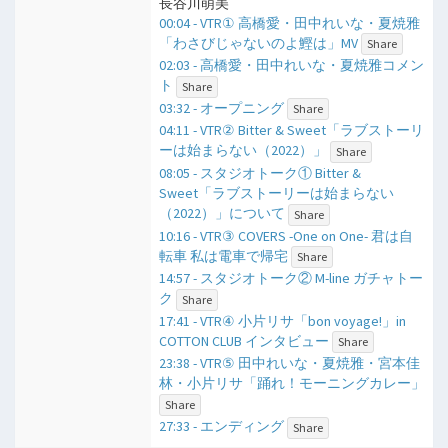
長谷川萌美
00:04 - VTR① 高橋愛・田中れいな・夏焼雅
「わさびじゃないのよ鰹は」MV
Share
02:03 - 高橋愛・田中れいな・夏焼雅コメン
ト
Share
03:32 - オープニング
Share
04:11 - VTR② Bitter & Sweet「ラブストーリ
ーは始まらない（2022）」
Share
08:05 - スタジオトーク① Bitter &
Sweet「ラブストーリーは始まらない
（2022）」について
Share
10:16 - VTR③ COVERS -One on One- 君は自
転車 私は電車で帰宅
Share
14:57 - スタジオトーク② M-line ガチャトー
ク
Share
17:41 - VTR④ 小片リサ「bon voyage!」in
COTTON CLUB インタビュー
Share
23:38 - VTR⑤ 田中れいな・夏焼雅・宮本佳
林・小片リサ「踊れ！モーニングカレー」
Share
27:33 - エンディング
Share