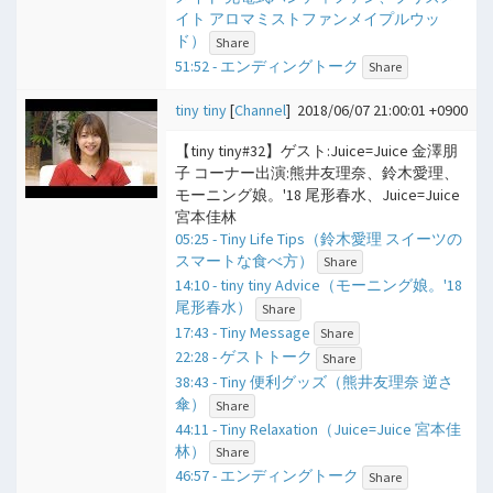
イト アロマミストファンメイプルウッ
ド）
Share
51:52 - エンディングトーク
Share
tiny tiny
[
Channel
]
2018/06/07 21:00:01 +0900
【tiny tiny#32】ゲスト:Juice=Juice 金澤朋
子 コーナー出演:熊井友理奈、鈴木愛理、
モーニング娘。'18 尾形春水、Juice=Juice
宮本佳林
05:25 - Tiny Life Tips（鈴木愛理 スイーツの
スマートな食べ方）
Share
14:10 - tiny tiny Advice（モーニング娘。'18
尾形春水）
Share
17:43 - Tiny Message
Share
22:28 - ゲストトーク
Share
38:43 - Tiny 便利グッズ（熊井友理奈 逆さ
傘）
Share
44:11 - Tiny Relaxation（Juice=Juice 宮本佳
林）
Share
46:57 - エンディングトーク
Share