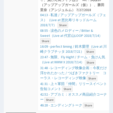
（アップアップガールズ（仮）） 、勝田
里奈（アンジュルム） 7/27/2018
04:13 - 私達 / アップアップガールズ（フェ
ス）（Live at 恵比寿リキッドルーム
2018/7/7）
Share
08:55 - 涙色のメロディー / Bitter &
Sweet（Live at 代官山LOOP 2018/7/14）
Share
16:09 - perfect timing / 鈴木愛理（Live at 川
崎クラブチッタ 2018/7/21）
Share
23:47 - 無限、Fly High!! / チーム・負けん気
（Live at WWW X 2018/7/14）
Share
31:48 - レコーディング映像企画：今夜だけ
浮かれたかった / つばきファクトリー コ
ーラス・レコーディング映像
Share
41:31 - 上々軍団「仲間」リリースイベント
告知コメント
Share
42:52 - アプカミ：オススメ商品紹介コーナ
ー
Share
46:28 - エンディングトーク
Share