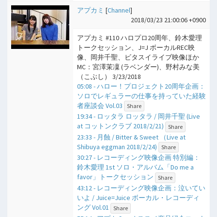
アプカミ
[
Channel
]
2018/03/23 21:00:06 +0900
アプカミ #110 ハロプロ20周年、鈴木愛理
トークセッション、J=J ボーカルREC映
像、岡井千聖、ビタスイライブ映像ほか
MC：宮澤茉凜 (ラベンダー)、野村みな美
（こぶし） 3/23/2018
05:08 - ハロー！プロジェクト20周年企画：
ソロでレギュラーの仕事を持っていた経験
者座談会 Vol.03
Share
19:34 - ロッタラ ロッタラ / 岡井千聖 (Live
at コットンクラブ 2018/2/21)
Share
23:33 - 月蝕 / Bitter & Sweet （Live at
Shibuya eggman 2018/2/24)
Share
30:27 - レコーディング映像企画 特別編：
鈴木愛理 1st ソロ・アルバム「Do me a
favor」トークセッション
Share
43:12 - レコーディング映像企画：泣いてい
いよ / Juice=Juice ボーカル・レコーディ
ング Vol.01
Share