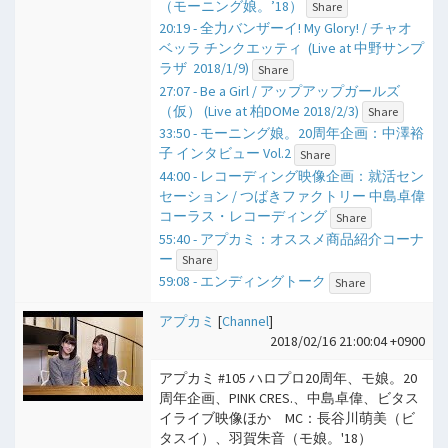
（モーニング娘。’18）
Share
20:19 - 全力バンザーイ! My Glory! / チャオ
ベッラ チンクエッティ (Live at 中野サンプ
ラザ 2018/1/9)
Share
27:07 - Be a Girl / アップアップガールズ
（仮） (Live at 柏DOMe 2018/2/3)
Share
33:50 - モーニング娘。20周年企画：中澤裕
子 インタビュー Vol.2
Share
44:00 - レコーディング映像企画：就活セン
セーション / つばきファクトリー 中島卓偉
コーラス・レコーディング
Share
55:40 - アプカミ：オススメ商品紹介コーナ
ー
Share
59:08 - エンディングトーク
Share
アプカミ
[
Channel
]
2018/02/16 21:00:04 +0900
アプカミ #105 ハロプロ20周年、モ娘。20
周年企画、PINK CRES.、中島卓偉、ビタス
イライブ映像ほか MC：長谷川萌美（ビ
タスイ）、羽賀朱音（モ娘。'18）