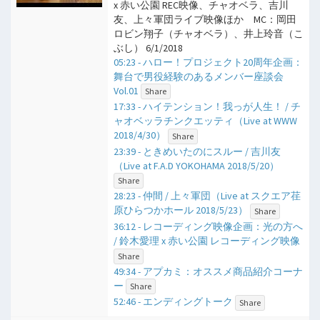
x 赤い公園 REC映像、チャオベラ、吉川
友、上々軍団ライブ映像ほか MC：岡田
ロビン翔子（チャオベラ）、井上玲音（こ
ぶし） 6/1/2018
05:23 - ハロー！プロジェクト20周年企画：
舞台で男役経験のあるメンバー座談会
Vol.01
Share
17:33 - ハイテンション！我っが人生！ / チ
ャオベッラチンクエッティ（Live at WWW
2018/4/30）
Share
23:39 - ときめいたのにスルー / 吉川友
（Live at F.A.D YOKOHAMA 2018/5/20）
Share
28:23 - 仲間 / 上々軍団（Live at スクエア荏
原ひらつかホール 2018/5/23）
Share
36:12 - レコーディング映像企画：光の方へ
/ 鈴木愛理 x 赤い公園 レコーディング映像
Share
49:34 - アプカミ：オススメ商品紹介コーナ
ー
Share
52:46 - エンディングトーク
Share