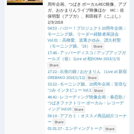
周年企画、つばき ボーカルREC映像、アプ
ガ、おかまりんライブ映像ほか MC：佐
保明梨（アプガ）、和田桜子（こぶし）
2/9/2018
04:53 - ハロー！プロジェクト20周年企画：
モーニング娘。リーダー経験者座談会
Vol.01：高橋愛、道重さゆみ、譜久村聖
（モーニング娘。’18）
Share
17:46 - アッパーディスコ / アップアップガ
ールズ（仮） (Live at 柏DOMe 2018/2/3)
Share
27:22 - 出発の鐘 / おかまりん （Live at 新宿
OREBAKO 2018/1/12)
Share
33:22 - モーニング娘。20周年企画：安倍な
つみ インタビュー Vol.2
Share
46:42 - レコーディング映像企画：春恋歌 /
つばきファクトリー ボーカル・レコーデ
ィング Vol.03
Share
58:10 - アプカミ：オススメ商品紹介コーナ
ー
Share
01:01:27 - エンディングトーク
Share