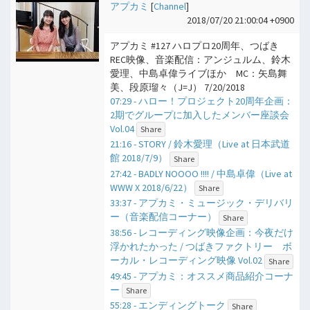
アプカミ
[
Channel
]
2018/07/20 21:00:04 +0900
アプカミ #127 ハロプロ20周年、つばき
REC映像、音楽配信：アンジュルム、鈴木
愛理、中島卓偉ライブほか MC：矢島舞
美、段原瑠々（J=J） 7/20/2018
07:29 - ハロー！プロジェクト20周年企画：
2期でグループに加入したメンバー座談会
Vol.04
Share
21:16 - STORY / 鈴木愛理（Live at 日本武道
館 2018/7/9）
Share
27:42 - BADLY NOOOO !!!! / 中島卓偉（Live at
WWW X 2018/6/22）
Share
33:37 - アプカミ・ミュージック・デリバリ
ー（音楽配信コーナー）
Share
38:56 - レコーディング映像企画：今夜だけ
浮かれたかった / つばきファクトリー ボ
ーカル・レコーディング映像 Vol.02
Share
49:45 - アプカミ：オススメ商品紹介コーナ
ー
Share
55:28 - エンディングトーク
Share