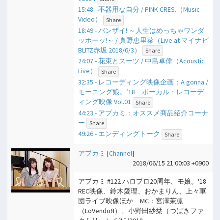
15:48 - 不器用な自分 / PINK CRES.（Music
Video）
Share
18:49 - バンザイ! ～人生はめっちゃワンダ
ッホーッ!～ / 真野恵里菜（Live at マイナビ
BLITZ赤坂 2018/6/3）
Share
24:07 - 花束とスーツ / 中島卓偉（Acoustic
Live）
Share
32:35 - レコーディング映像企画：A gonna /
モーニング娘。’18 ボーカル・レコーデ
ィング映像 Vol.01
Share
44:23 - アプカミ：オススメ商品紹介コーナ
ー
Share
49:26 - エンディングトーク
Share
アプカミ
[
Channel
]
2018/06/15 21:00:03 +0900
アプカミ #122 ハロプロ20周年、モ娘。'18
REC映像、鈴木愛理、おかまりん、上々軍
団ライブ映像ほか MC：宮澤茉凛
（LoVendoЯ）、小野田紗栞（つばきファ