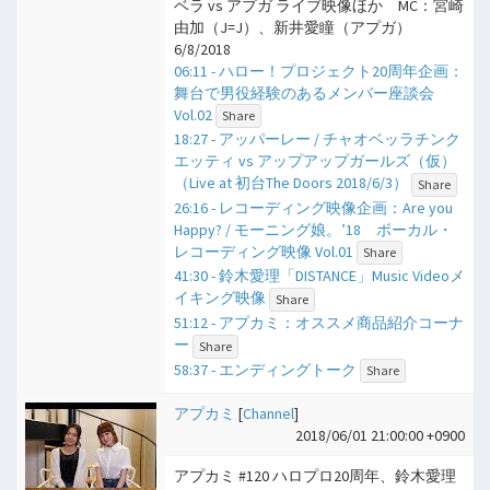
ベラ vs アプガ ライブ映像ほか MC：宮崎
由加（J=J）、新井愛瞳（アプガ）
6/8/2018
06:11 - ハロー！プロジェクト20周年企画：
舞台で男役経験のあるメンバー座談会
Vol.02
Share
18:27 - アッパーレー / チャオベッラチンク
エッティ vs アップアップガールズ（仮）
（Live at 初台The Doors 2018/6/3）
Share
26:16 - レコーディング映像企画：Are you
Happy? / モーニング娘。’18 ボーカル・
レコーディング映像 Vol.01
Share
41:30 - 鈴木愛理「DISTANCE」Music Videoメ
イキング映像
Share
51:12 - アプカミ：オススメ商品紹介コーナ
ー
Share
58:37 - エンディングトーク
Share
アプカミ
[
Channel
]
2018/06/01 21:00:00 +0900
アプカミ #120 ハロプロ20周年、鈴木愛理