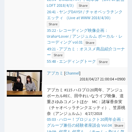
LOFT 2018/4/3）
Share
26:41 - ヤングDAYS!! / チャオベッラチンク
エッティ （Live at WWW 2018/4/30）
Share
35:22 - レコーディング映像企画：
Uraha=Lover / アンジュルム ボーカル・レ
コーディング vol.01
Share
49:21 - アプカミ：オススメ商品紹介コーナ
ー
Share
55:48 - エンディングトーク
Share
アプカミ
[
Channel
]
2018/04/27 21:00:04 +0900
アプカミ #115 ハロプロ20周年、アンジュ
ボーカルREC、田中れいなライブ映像、道
重さゆみコメントほか MC：諸塚香奈実
（チャオベッラチンクエッティ）、笠原桃
奈（アンジュルム） 4/27/2018
05:03 - ハロー！プロジェクト20周年企画：
グループ兼任の経験者座談会 Vol.04
Share
19:09 - 何度も 何度も… / チーム・負けん気