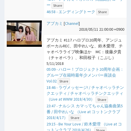
ー
Share
46:58 - エンディングトーク
Share
アプカミ
[
Channel
]
2018/05/11 21:00:00 +0900
アプカミ #117 ハロプロ20周年、アンジュ
ボーカルREC、田中れいな、鈴木愛理、チ
ャオベラライブ映像ほか MC：後藤夕貴
（チャオベラ）、和田桜子（こぶし）
5/11/2018
05:09 - ハロー！プロジェクト20周年企画：
グループ在籍時最年少メンバー座談会
Vol.02
Share
18:46 - ラヴメッセージ! / チャオベッラチン
クエッティ / チャオベッラチンクエッティ
（Live at WWW 2018/4/30）
Share
23:47 - ナルシス カマってちゃん協奏曲第5
番 / 田中れいな （Live at コットンクラブ
2018/4/17）
Share
29:15 - Be Your Love / 鈴木愛理 （Live at コ
ットンクラブ 2018/4/26）
Share