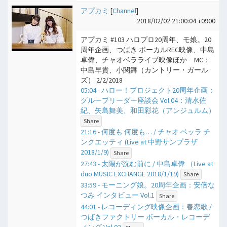
アプカミ
[
Channel
]
2018/02/02 21:00:04 +0900
アプカミ #103 ハロプロ20周年、モ娘。20
周年企画、つばき ボーカルREC映像、中島
卓偉、チャオベラライブ映像ほか MC：
中島早貴、小関舞（カントリー・ガール
ズ） 2/2/2018
05:04 - ハロー！プロジェクト20周年企画：
グループリーダー座談会 Vol.04：清水佐
紀、矢島舞美、和田彩花（アンジュルム）
Share
21:16 - 何度も 何度も… / チャオ ベッラ チ
ンクエッティ (Live at 中野サンプラザ
2018/1/9)
Share
27:43 - 太陽が沈む前に / 中島卓偉 （Live at
duo MUSIC EXCHANGE 2018/1/19)
Share
33:59 - モーニング娘。20周年企画：安倍な
つみ インタビュー Vol.1
Share
44:01 - レコーディング映像企画：春恋歌 /
つばきファクトリー ボーカル・レコーデ
ィング Vol.02