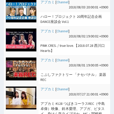
アプカミ
[
Channel
]
2018/08/03 20:00:01 +0900
ハロー！プロジェクト 20周年記念企画
DANCE座談会 Vol.1
アプカミ
[
Channel
]
2018/08/02 19:00:02 +0900
PINK CRES. / true love.【2018.07.28 西川口
Hearts】
アプカミ
[
Channel
]
2018/08/01 19:00:05 +0900
こぶしファクトリー 「ナセバナル」 楽器
REC
アプカミ
[
Channel
]
2018/07/27 21:00:01 +0900
アプカミ #128 つばきコーラスREC（中島
卓偉）映像、鈴木愛理、アプガ、ビタス
イ、負けん気ライブほか MC：関根梓