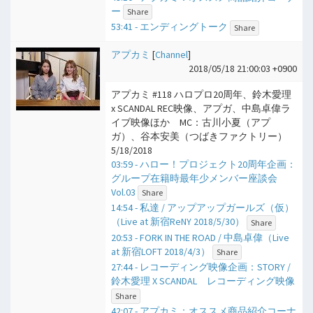
ー
Share
53:41 - エンディングトーク
Share
アプカミ
[
Channel
]
2018/05/18 21:00:03 +0900
アプカミ #118 ハロプロ20周年、鈴木愛理
x SCANDAL REC映像、アプガ、中島卓偉ラ
イブ映像ほか MC：古川小夏（アプ
ガ）、谷本安美（つばきファクトリー）
5/18/2018
03:59 - ハロー！プロジェクト20周年企画：
グループ在籍時最年少メンバー座談会
Vol.03
Share
14:54 - 私達 / アップアップガールズ（仮）
（Live at 新宿ReNY 2018/5/30）
Share
20:53 - FORK IN THE ROAD / 中島卓偉（Live
at 新宿LOFT 2018/4/3）
Share
27:44 - レコーディング映像企画：STORY /
鈴木愛理 X SCANDAL レコーディング映像
Share
42:07 - アプカミ：オススメ商品紹介コーナ