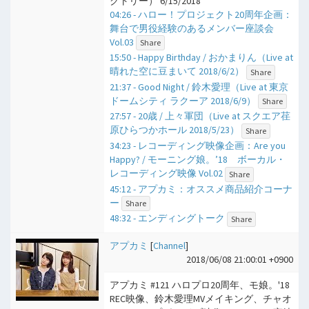
クトリー） 6/15/2018
04:26 - ハロー！プロジェクト20周年企画：
舞台で男役経験のあるメンバー座談会
Vol.03
Share
15:50 - Happy Birthday / おかまりん（Live at
晴れた空に豆まいて 2018/6/2）
Share
21:37 - Good Night / 鈴木愛理（Live at 東京
ドームシティ ラクーア 2018/6/9）
Share
27:57 - 20歳 / 上々軍団（Live at スクエア荏
原ひらつかホール 2018/5/23）
Share
34:23 - レコーディング映像企画：Are you
Happy? / モーニング娘。’18 ボーカル・
レコーディング映像 Vol.02
Share
45:12 - アプカミ：オススメ商品紹介コーナ
ー
Share
48:32 - エンディングトーク
Share
アプカミ
[
Channel
]
2018/06/08 21:00:01 +0900
アプカミ #121 ハロプロ20周年、モ娘。'18
REC映像、鈴木愛理MVメイキング、チャオ