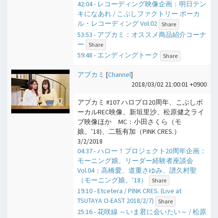
42:04 - レコーディング映像企画：明日テン
キになあれ / こぶしファクトリー ボーカ
ル・レコーディング Vol.02
Share
53:53 - アプカミ：オススメ商品紹介コーナ
ー
Share
59:48 - エンディングトーク
Share
アプカミ
[
Channel
]
2018/03/02 21:00:01 +0900
アプカミ #107 ハロプロ20周年、こぶしボ
ーカルREC映像、新垣里沙、松原健之ライ
ブ映像ほか MC：小田さくら（モ
娘。’18)、二瓶有加（PINK CRES.）
3/2/2018
04:37 - ハロー！プロジェクト20周年企画：
モーニング娘。リーダー経験者座談会
Vol.04：高橋愛、道重さゆみ、譜久村聖
（モーニング娘。’18）
Share
19:10 - Etcetera / PINK CRES. (Live at
TSUTAYA O-EAST 2018/2/7)
Share
25:16 - 花咲線 ～いま君に会いたい～ / 松原