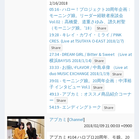
2/16/2018
05:16 - ハロー！プロジェクト20周年企画：
モーニング娘。リーダー経験者座談会
Vol.02：高橋愛、道重さゆみ、譜久村聖
（モーニング娘。’18）
Share
19:28 - キレイ・カワイ・ミライ / PINK
CRES. (Live at TSUTAYA O-EAST 2018/2/7)
Share
27:34 - DREAM GIRL / Bitter & Sweet （Live at
横浜BAYSIS 2018/1/14)
Share
33:33 - お揃いFLAVOR / 中島卓偉 （Live at
duo MUSIC EXCHANGE 2018/1/19)
Share
39:01 - モーニング娘。20周年企画：中澤裕
子 インタビュー Vol.1
Share
49:13 - アプカミ：オススメ商品紹介コーナ
ー
Share
54:19 - エンディングトーク
Share
アプカミ
[
Channel
]
2018/02/09 21:00:03 +0900
アプカミ #104 ハロプロ20周年、モ娘。20