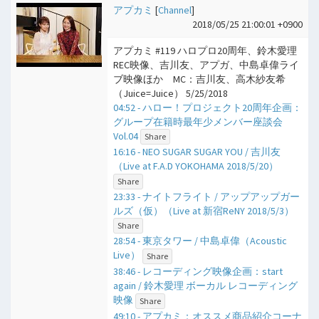
アプカミ
[
Channel
]
2018/05/25 21:00:01 +0900
アプカミ #119 ハロプロ20周年、鈴木愛理
REC映像、吉川友、アプガ、中島卓偉ライ
ブ映像ほか MC：吉川友、高木紗友希
（Juice=Juice） 5/25/2018
04:52 - ハロー！プロジェクト20周年企画：
グループ在籍時最年少メンバー座談会
Vol.04
Share
16:16 - NEO SUGAR SUGAR YOU / 吉川友
（Live at F.A.D YOKOHAMA 2018/5/20）
Share
23:33 - ナイトフライト / アップアップガー
ルズ（仮）（Live at 新宿ReNY 2018/5/3）
Share
28:54 - 東京タワー / 中島卓偉（Acoustic
Live）
Share
38:46 - レコーディング映像企画：start
again / 鈴木愛理 ボーカル レコーディング
映像
Share
49:10 - アプカミ：オススメ商品紹介コーナ