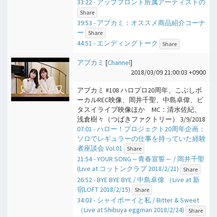
33:22 - アップフロント所属アーティストの
Share
39:53 - アプカミ：オススメ商品紹介コーナ
ー
Share
44:51 - エンディングトーク
Share
アプカミ
[
Channel
]
2018/03/09 21:00:03 +0900
アプカミ #108 ハロプロ20周年、こぶしボ
ーカルREC映像、岡井千聖、中島卓偉、ビ
タスイライブ映像ほか MC：清水佐紀、
浅倉樹々（つばきファクトリー） 3/9/2018
07:01 - ハロー！プロジェクト20周年企画：
ソロでレギュラーの仕事を持っていた経験
者座談会 Vol.01
Share
21:54 - YOUR SONG～青春宣誓～ / 岡井千聖
(Live at コットンクラブ 2018/2/21)
Share
26:52 - BYE BYE BYE / 中島卓偉 （Live at 新
宿LOFT 2018/2/15)
Share
34:03 - シャイボーイと私 / Bitter & Sweet
（Live at Shibuya eggman 2018/2/24)
Share