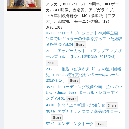
アプカミ #111 ハロプロ20周年、J=J ボー
カルREC映像、因幡晃、アプガライブ、
上々軍団映像ほか MC：森咲樹（アプ
ガ）、加賀楓（モーニング娘。’18）
3/30/2018
05:18 - ハロー！プロジェクト20周年企画：
ソロでレギュラーの仕事を持っていた経験
者座談会 Vol.04
Share
21:37 - アッパーカット！ / アップアップガ
ールズ（仮） (Live at 柏DOMe 2018/2/3)
Share
28:23 - 「抱返（だきかえり）」の道 / 因幡
晃 （Live at 渋谷文化センター伝承ホール
2018/3/24）
Share
35:51 - レコーディング映像企画：泣いてい
いよ / Juice=Juice ボーカル・レコーディ
ング Vol.02
Share
49:01 - 仲間 / 上々軍団～お知らせ
Share
53:39 - アプカミ：オススメ商品紹介コーナ
ー
Share
57:43 - エンディングトーク
Share