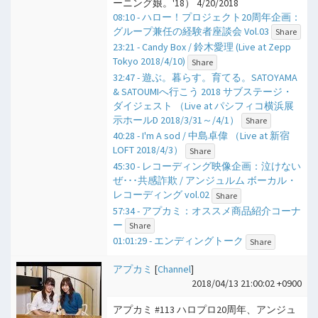
ーニング娘。'18） 4/20/2018
08:10 - ハロー！プロジェクト20周年企画：
グループ兼任の経験者座談会 Vol.03
Share
23:21 - Candy Box / 鈴木愛理 (Live at Zepp
Tokyo 2018/4/10)
Share
32:47 - 遊ぶ。暮らす。育てる。SATOYAMA
& SATOUMIへ行こう 2018 サブステージ・
ダイジェスト （Live at パシフィコ横浜展
示ホールD 2018/3/31～/4/1）
Share
40:28 - I'm A sod / 中島卓偉 （Live at 新宿
LOFT 2018/4/3）
Share
45:30 - レコーディング映像企画：泣けない
ぜ･･･共感詐欺 / アンジュルム ボーカル・
レコーディング vol.02
Share
57:34 - アプカミ：オススメ商品紹介コーナ
ー
Share
01:01:29 - エンディングトーク
Share
アプカミ
[
Channel
]
2018/04/13 21:00:02 +0900
アプカミ #113 ハロプロ20周年、アンジュ