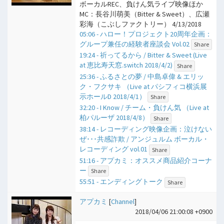
ボーカルREC、負けん気ライブ映像ほか
MC：長谷川萌美（Bitter & Sweet）、広瀬
彩海（こぶしファクトリー） 4/13/2018
05:06 - ハロー！プロジェクト20周年企画：
グループ兼任の経験者座談会 Vol.02
Share
19:24 - 祈ってるから / Bitter & Sweet (Live
at 恵比寿天窓.switch 2018/4/2)
Share
25:36 - ふるさとの夢 / 中島卓偉 & エリッ
ク・フクサキ （Live at パシフィコ横浜展
示ホールD 2018/4/1）
Share
32:20 - I Know / チーム・負けん気 （Live at
柏パルーザ 2018/4/8）
Share
38:14 - レコーディング映像企画：泣けない
ぜ･･･共感詐欺 / アンジュルム ボーカル・
レコーディング vol.01
Share
51:16 - アプカミ：オススメ商品紹介コーナ
ー
Share
55:51 - エンディングトーク
Share
アプカミ
[
Channel
]
2018/04/06 21:00:08 +0900