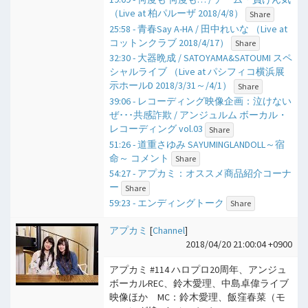
（Live at 柏パルーザ 2018/4/8）
Share
25:58 - 青春Say A-HA / 田中れいな （Live at
コットンクラブ 2018/4/17）
Share
32:30 - 大器晩成 / SATOYAMA&SATOUMI スペ
シャルライブ （Live at パシフィコ横浜展
示ホールD 2018/3/31～/4/1）
Share
39:06 - レコーディング映像企画：泣けない
ぜ･･･共感詐欺 / アンジュルム ボーカル・
レコーディング vol.03
Share
51:26 - 道重さゆみ SAYUMINGLANDOLL～宿
命～ コメント
Share
54:27 - アプカミ：オススメ商品紹介コーナ
ー
Share
59:23 - エンディングトーク
Share
アプカミ
[
Channel
]
2018/04/20 21:00:04 +0900
アプカミ #114 ハロプロ20周年、アンジュ
ボーカルREC、鈴木愛理、中島卓偉ライブ
映像ほか MC：鈴木愛理、飯窪春菜（モ