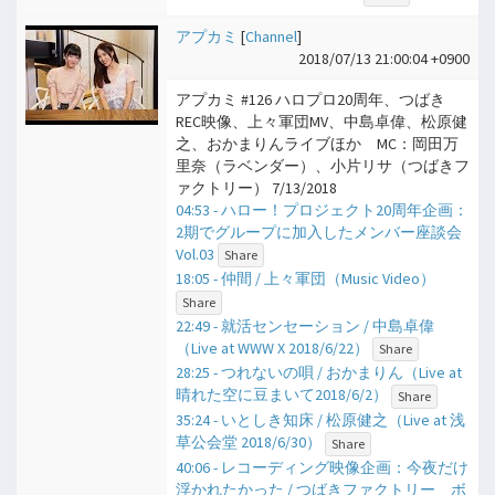
アプカミ
[
Channel
]
2018/07/13 21:00:04 +0900
アプカミ #126 ハロプロ20周年、つばき
REC映像、上々軍団MV、中島卓偉、松原健
之、おかまりんライブほか MC：岡田万
里奈（ラベンダー）、小片リサ（つばきフ
ァクトリー） 7/13/2018
04:53 - ハロー！プロジェクト20周年企画：
2期でグループに加入したメンバー座談会
Vol.03
Share
18:05 - 仲間 / 上々軍団（Music Video）
Share
22:49 - 就活センセーション / 中島卓偉
（Live at WWW X 2018/6/22）
Share
28:25 - つれないの唄 / おかまりん（Live at
晴れた空に豆まいて2018/6/2）
Share
35:24 - いとしき知床 / 松原健之（Live at 浅
草公会堂 2018/6/30）
Share
40:06 - レコーディング映像企画：今夜だけ
浮かれたかった / つばきファクトリー ボ