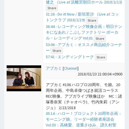
健之 （Live at 浜離宮朝日ホール 2018/2/13)
Share
31:26 - Do it! Now / 新垣里沙 （Live at コッ
トンクラブ 2018/2/19)
Share
38:44 - レコーディング映像企画：明日テン
キになあれ / こぶしファクトリー ボーカ
ル・レコーディング Vol.01
Share
53:06 - アプカミ：オススメ商品紹介コーナ
ー
Share
57:41 - エンディングトーク
Share
アプカミ
[
Channel
]
2018/02/23 21:00:04 +0900
アプカミ #106 ハロプロ20周年、モ娘。20
周年企画、中島卓偉つばき就活コーラス
REC映像、アプガライブ映像ほか MC：諸
塚香奈実（チャオベラ)、竹内朱莉（アン
ジュ） 2/23/2018
05:14 - ハロー！プロジェクト20周年企画：
モーニング娘。リーダー経験者座談会
Vol.03：高橋愛、道重さゆみ、譜久村聖