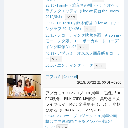
23:29 - Family〜旅立ちの朝〜 / チャオベッ
ラチンクエッティ（Live at 初台The Doors
2018/6/3）
Share
30:25 - DISTANCE / 鈴木愛理（Live at コット
ンクラブ 2018/4/26）
Share
35:31 - レコーディング映像企画：A gonna /
モーニング娘。’18 ボーカル・レコーデ
ィング映像 Vol.02
Share
46:28 - アプカミ：オススメ商品紹介コーナ
ー
Share
50:16 - エンディングトーク
Share
アプカミ
[
Channel
]
2018/06/22 21:00:01 +0900
アプカミ #123 ハロプロ20周年、モ娘。'18
REC映像、PINK CRES. MV解禁、真野恵里菜
ライブほか MC：金澤朋子（J=J）、小林
ひかる（PINK CRES.） 6/22/2018
03:45 - ハロー！プロジェクト20周年企画：
舞台で男役経験のあるメンバー座談会
Vol.04
Share