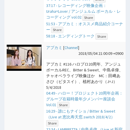
37:17 - レコーディング映像企画：
Uraha=Lover / アンジュルム ボーカル・レ
コーディング vol.02
Share
51:53 - アプカミ：オススメ商品紹介コーナ
ー
Share
58:18 - エンディングトーク
Share
アプカミ
[
Channel
]
2018/05/04 21:00:09 +0900
アプカミ #116 ハロプロ20周年、アンジュ
ボーカルREC、Bitter & Sweet、中島卓偉、
チャオベラライブ映像ほか MC：田﨑あ
さひ（ビタスイ）、植村あかり（J=J）
5/4/2018
04:49 - ハロー！プロジェクト20周年企画：
グループ在籍時最年少メンバー座談会
Vol.01
Share
16:29 - 誰にもナイショ / Bitter & Sweet
（Live at 恵比寿天窓.switch 2018/4/2）
Share
22:34 - LAMBRETTA / 中島卓偉 （Live at 新宿