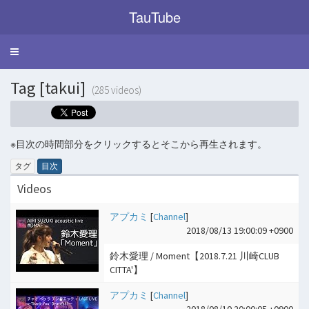
TauTube
Toggle
navigation
Tag [takui]
(285 videos)
※目次の時間部分をクリックするとそこから再生されます。
タグ
目次
Videos
アプカミ
[
Channel
]
2018/08/13 19:00:09 +0900
鈴木愛理 / Moment【2018.7.21 川崎CLUB
CITTA'】
アプカミ
[
Channel
]
2018/08/10 20:00:05 +0900