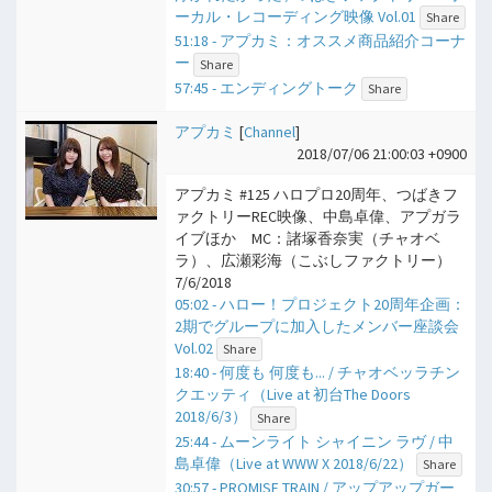
ーカル・レコーディング映像 Vol.01
Share
51:18 - アプカミ：オススメ商品紹介コーナ
ー
Share
57:45 - エンディングトーク
Share
アプカミ
[
Channel
]
2018/07/06 21:00:03 +0900
アプカミ #125 ハロプロ20周年、つばきフ
ァクトリーREC映像、中島卓偉、アプガラ
イブほか MC：諸塚香奈実（チャオベ
ラ）、広瀬彩海（こぶしファクトリー）
7/6/2018
05:02 - ハロー！プロジェクト20周年企画：
2期でグループに加入したメンバー座談会
Vol.02
Share
18:40 - 何度も 何度も... / チャオベッラチン
クエッティ（Live at 初台The Doors
2018/6/3）
Share
25:44 - ムーンライト シャイニン ラヴ / 中
島卓偉（Live at WWW X 2018/6/22）
Share
30:57 - PROMISE TRAIN / アップアップガー