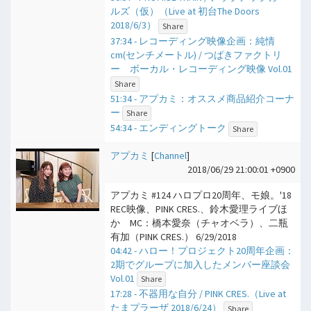
ルズ（仮）（Live at 初台The Doors
2018/6/3）
Share
37:34 - レコーディング映像企画：純情
cm(センチメートル) / つばきファクトリ
ー ボーカル・レコーディング映像 Vol.01
Share
51:34 - アプカミ：オススメ商品紹介コーナ
ー
Share
54:34 - エンディングトーク
Share
アプカミ
[
Channel
]
2018/06/29 21:00:01 +0900
アプカミ #124 ハロプロ20周年、モ娘。'18
REC映像、PINK CRES.、鈴木愛理ライブほ
か MC：橋本愛奈（チャオベラ）、二瓶
有加（PINK CRES.） 6/29/2018
04:42 - ハロー！プロジェクト20周年企画：
2期でグループに加入したメンバー座談会
Vol.01
Share
17:28 - 不器用な自分 / PINK CRES.（Live at
たまプラーザ 2018/6/24）
Share