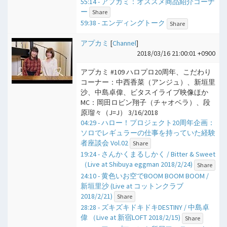
55:14 - アプカミ：オススメ商品紹介コーナ
ー
Share
59:38 - エンディングトーク
Share
アプカミ
[
Channel
]
2018/03/16 21:00:01 +0900
アプカミ #109 ハロプロ20周年、こだわり
コーナー：中西香菜（アンジュ）、新垣里
沙、中島卓偉、ビタスイライブ映像ほか
MC：岡田ロビン翔子（チャオベラ）、段
原瑠々（J=J） 3/16/2018
04:29 - ハロー！プロジェクト20周年企画：
ソロでレギュラーの仕事を持っていた経験
者座談会 Vol.02
Share
19:24 - さんかくまるしかく / Bitter & Sweet
（Live at Shibuya eggman 2018/2/24)
Share
24:10 - 黄色いお空でBOOM BOOM BOOM /
新垣里沙 (Live at コットンクラブ
2018/2/21)
Share
28:28 - ズキズキドキドキDESTINY / 中島卓
偉 （Live at 新宿LOFT 2018/2/15)
Share