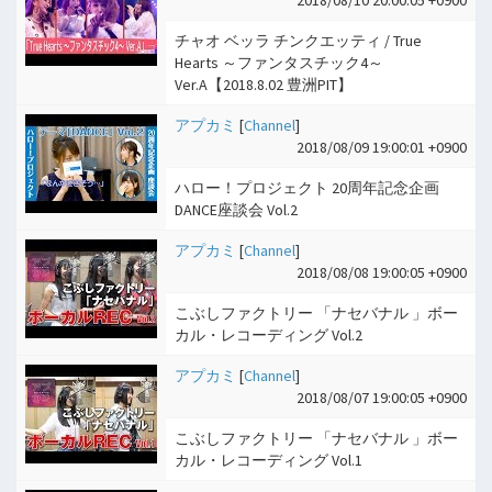
チャオ ベッラ チンクエッティ / True
Hearts ～ファンタスチック4～
Ver.A【2018.8.02 豊洲PIT】
アプカミ
[
Channel
]
2018/08/09 19:00:01 +0900
ハロー！プロジェクト 20周年記念企画
DANCE座談会 Vol.2
アプカミ
[
Channel
]
2018/08/08 19:00:05 +0900
こぶしファクトリー 「ナセバナル 」ボー
カル・レコーディング Vol.2
アプカミ
[
Channel
]
2018/08/07 19:00:05 +0900
こぶしファクトリー 「ナセバナル 」ボー
カル・レコーディング Vol.1