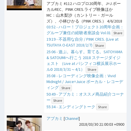
アプカミ #112 ハロプロ20周年、J=J ボー
カルREC、PINK CRES.ライブ映像ほか
MC：山木梨沙（カントリー・ガール
ズ）、小林ひかる（PINK CRES.） 4/6/2018
03:52 - ハロー！プロジェクト20周年企画：
グループ兼任の経験者座談会 Vol.01
Share
19:19 - 不器用な自分 / PINK CRES. (Live at
TSUTAYA O-EAST 2018/2/7)
Share
25:06 - 遊ぶ。暮らす。育てる。SATOYAMA
& SATOUMIへ行こう 2018 ステージダイジ
ェスト （Live at パシフィコ横浜展示ホー
ルD 2018/3/31～4/1）
Share
35:08 - レコーディング映像企画：Vivid
Midnight / Juice=Juice ボーカル・レコーデ
ィング
Share
50:49 - アプカミ：オススメ商品紹介コーナ
ー
Share
55:34 - エンディングトーク
Share
アプカミ
[
Channel
]
2018/03/30 21:00:03 +0900