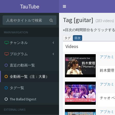
TauTube
Toggle
navigation
Tag [guitar]
(283 videos)
※目次の時間部分をクリックす
MAIN NAVIGATION
タグ
目次
チャンネル
Videos
プログラム
アプカミ
直近の動画一覧
鈴木愛理 / 
全動画一覧（注：大量）
アプカミ
タグ一覧
チャオ ベッ
The Ballad Digest
EXTERNAL LINKS
アプカミ