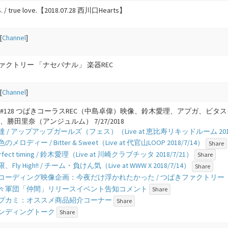
S. / true love.【2018.07.28 西川口Hearts】
[
Channel
]
ァクトリー 「ナセバナル」 楽器REC
[
Channel
]
 #128 つばきコーラスREC（中島卓偉）映像、鈴木愛理、アプガ、ビ
、勝田里奈（アンジュルム） 7/27/2018
- 私達 / アップアップガールズ（フェス）（Live at 恵比寿リキッドルーム 2018
 涙色のメロディー / Bitter & Sweet（Live at 代官山LOOP 2018/7/14）
Share
 perfect timing / 鈴木愛理（Live at 川崎クラブチッタ 2018/7/21）
Share
 無限、Fly High!! / チーム・負けん気（Live at WWW X 2018/7/14）
Share
8 - レコーディング映像企画：今夜だけ浮かれたかった / つばきファクト
 - 上々軍団「仲間」リリースイベント告知コメント
Share
 - アプカミ：オススメ商品紹介コーナー
Share
- エンディングトーク
Share