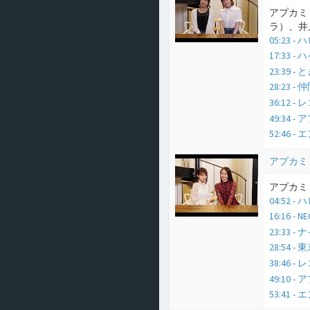
アプカミ
ラ）、井上
05:23
17:33 
23:39 -
28:23 
36:12
49:34
52:46 
アプカミ
アプカミ 
04:52
16:16 - 
23:33 
28:54 -
38:46
49:10
53:41 