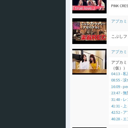
PINK CRE
アプカミ
こぶしフ
アプカミ
アプカミ
（仮）） 
04:13 
08:55 -
16:09 -
23:47 -
31:4
41:31
42:52
46:28 