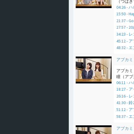
（つばきフ
04:26
15:50 -
21:37 -
27:57 
34:23 
45:12
48:32 
アプカミ
アプカミ 
瞳（アプガ）
06:11
18:27 
26:16 
41:30 
51:12
58:37 
アプカミ