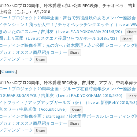
 #120 ハロプロ20周年、鈴木愛理 x 赤い公園 REC映像、チャオベ
玲音（こぶし） 6/1/2018
 - ハロー！プロジェクト20周年企画：舞台で男役経験のあるメンバー座談会 Vo
- ハイテンション！我っが人生！ / チャオベッラチンクエッティ（Live at WWW 
 ときめいたのにスルー / 吉川友（Live at F.A.D YOKOHAMA 2018/5/20）
Share
- 仲間 / 上々軍団（Live at スクエア荏原ひらつかホール 2018/5/23）
Share
 - レコーディング映像企画：光の方へ / 鈴木愛理 x 赤い公園 レコーディング
 - アプカミ：オススメ商品紹介コーナー
Share
- エンディングトーク
Share
[
Channel
]
#119 ハロプロ20周年、鈴木愛理 REC映像、吉川友、アプガ、中島卓偉ライブ映
 - ハロー！プロジェクト20周年企画：グループ在籍時最年少メンバー座談会 Vo
NEO SUGAR SUGAR YOU / 吉川友（Live at F.A.D YOKOHAMA 2018/5/20）
Share
- ナイトフライト / アップアップガールズ（仮）（Live at 新宿ReNY 2018/5/3
 東京タワー / 中島卓偉（Acoustic Live）
Share
 - レコーディング映像企画：start again / 鈴木愛理 ボーカル レコーディン
 - アプカミ：オススメ商品紹介コーナー
Share
- エンディングトーク
Share