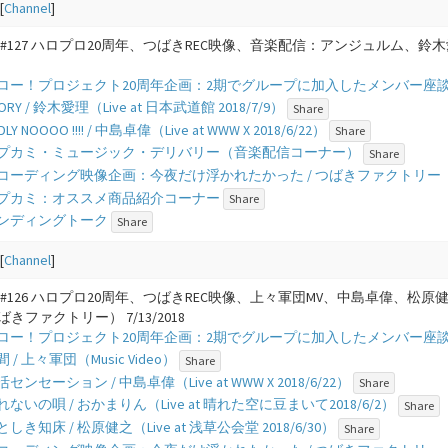
[
Channel
]
 #127 ハロプロ20周年、つばきREC映像、音楽配信：アンジュルム、
 - ハロー！プロジェクト20周年企画：2期でグループに加入したメンバー座談会 V
 STORY / 鈴木愛理（Live at 日本武道館 2018/7/9）
Share
BADLY NOOOO !!!! / 中島卓偉（Live at WWW X 2018/6/22）
Share
7 - アプカミ・ミュージック・デリバリー（音楽配信コーナー）
Share
 - レコーディング映像企画：今夜だけ浮かれたかった / つばきファクトリー 
 - アプカミ：オススメ商品紹介コーナー
Share
- エンディングトーク
Share
[
Channel
]
 #126 ハロプロ20周年、つばきREC映像、上々軍団MV、中島卓偉、
きファクトリー） 7/13/2018
 - ハロー！プロジェクト20周年企画：2期でグループに加入したメンバー座談会 V
 仲間 / 上々軍団（Music Video）
Share
 就活センセーション / 中島卓偉（Live at WWW X 2018/6/22）
Share
- つれないの唄 / おかまりん（Live at 晴れた空に豆まいて2018/6/2）
Share
- いとしき知床 / 松原健之（Live at 浅草公会堂 2018/6/30）
Share