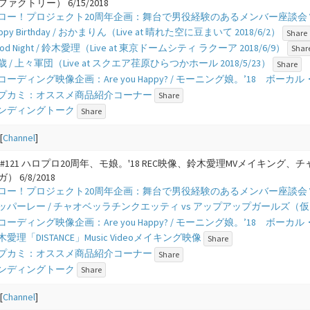
ァクトリー） 6/15/2018
 - ハロー！プロジェクト20周年企画：舞台で男役経験のあるメンバー座談会 Vo
 Happy Birthday / おかまりん（Live at 晴れた空に豆まいて 2018/6/2）
Share
 Good Night / 鈴木愛理（Live at 東京ドームシティ ラクーア 2018/6/9）
Shar
- 20歳 / 上々軍団（Live at スクエア荏原ひらつかホール 2018/5/23）
Share
- レコーディング映像企画：Are you Happy? / モーニング娘。’18 ボーカ
 - アプカミ：オススメ商品紹介コーナー
Share
- エンディングトーク
Share
[
Channel
]
#121 ハロプロ20周年、モ娘。'18 REC映像、鈴木愛理MVメイキング、
 6/8/2018
 - ハロー！プロジェクト20周年企画：舞台で男役経験のあるメンバー座談会 Vo
- アッパーレー / チャオベッラチンクエッティ vs アップアップガールズ（仮）（Live 
- レコーディング映像企画：Are you Happy? / モーニング娘。’18 ボーカ
- 鈴木愛理「DISTANCE」Music Videoメイキング映像
Share
 - アプカミ：オススメ商品紹介コーナー
Share
- エンディングトーク
Share
[
Channel
]