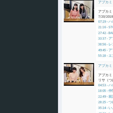
アプカミ
アプカミ
7/20/2018
07:29
21:16 -
27:42 - 
33:3
38:56
49:45
55:28 
アプカミ
アプカミ
リサ（つば
04:53
18:05 -
22:49 -
28:25 
35:24 