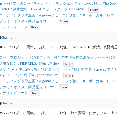
- Family〜旅立ちの朝〜 / チャオベッラチンクエッティ（Live at 初台The Doors 
 DISTANCE / 鈴木愛理（Live at コットンクラブ 2018/4/26）
Share
 - レコーディング映像企画：A gonna / モーニング娘。’18 ボーカル・レコー
 - アプカミ：オススメ商品紹介コーナー
Share
- エンディングトーク
Share
[
Channel
]
#123 ハロプロ20周年、モ娘。'18 REC映像、PINK CRES. MV解禁、
 - ハロー！プロジェクト20周年企画：舞台で男役経験のあるメンバー座談会 Vo
 不器用な自分 / PINK CRES.（Music Video）
Share
- バンザイ! ～人生はめっちゃワンダッホーッ!～ / 真野恵里菜（Live at マイナビB
 花束とスーツ / 中島卓偉（Acoustic Live）
Share
 - レコーディング映像企画：A gonna / モーニング娘。’18 ボーカル・レコー
 - アプカミ：オススメ商品紹介コーナー
Share
- エンディングトーク
Share
[
Channel
]
#122 ハロプロ20周年、モ娘。'18 REC映像、鈴木愛理、おかまりん、