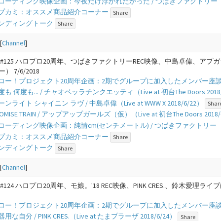
 - レコーディング映像企画：今夜だけ浮かれたかった / つばきファクトリー 
 - アプカミ：オススメ商品紹介コーナー
Share
- エンディングトーク
Share
[
Channel
]
 #125 ハロプロ20周年、つばきファクトリーREC映像、中島卓偉、
 7/6/2018
 - ハロー！プロジェクト20周年企画：2期でグループに加入したメンバー座談会 V
- 何度も 何度も... / チャオベッラチンクエッティ（Live at 初台The Doors 2018
- ムーンライト シャイニン ラヴ / 中島卓偉（Live at WWW X 2018/6/22）
Shar
 PROMISE TRAIN / アップアップガールズ（仮）（Live at 初台The Doors 2018/
 - レコーディング映像企画：純情cm(センチメートル) / つばきファクトリー
 - アプカミ：オススメ商品紹介コーナー
Share
- エンディングトーク
Share
[
Channel
]
#124 ハロプロ20周年、モ娘。'18 REC映像、PINK CRES.、鈴木愛理
 - ハロー！プロジェクト20周年企画：2期でグループに加入したメンバー座談会 V
 不器用な自分 / PINK CRES.（Live at たまプラーザ 2018/6/24）
Share