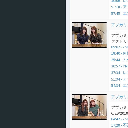
40:06
51:18
57:45 
アプカミ
アプカミ
ァクトリー）
05:02
18:40 
25:44 
30:57 -
37:34
51:34
54:34 
アプカミ
アプカミ 
6/29/2018
04:42
17:28 -