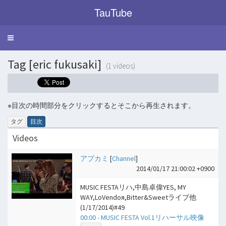
TauTube
Toggle
navigation
Tag [eric fukusaki]
(1 videos)
※目次の時間部分をクリックするとそこから再生されます。
タグ
目次
Videos
アプカミ
[
Channel
]
2014/01/17 21:00:02 +0900
MUSIC FESTAリハ,中島卓偉YES, MY
WAY,LoVendoя,Bitter&Sweetライブ他
(1/17/2014)#49
00:00 - MUSIC FESTA Vol.1リハーサル映像