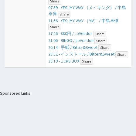
Share
07:59 - YES, MY WAY （メイキング） / 中島
卓偉
Share
11:56 - YES, MY WAY （MV） / 中島卓偉
Share
17:26 - 880円 / LoVendoя
Share
21:06 - BINGO / LoVendoя
Share
26:14 - 手紙 / Bitter&Sweet
Share
28:52 - インストール / Bitter&Sweet
Share
35:19 - LICKS BOX
Share
Sponsored Links