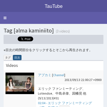
TauTube
Toggle
navigation
Tag [alma kaminiito]
(3 videos)
※目次の時間部分をクリックするとそこから再生されます。
タグ
目次
Videos
アプカミ
[
Channel
]
2013/09/13 21:00:27 +0900
エリック ファンミーティング、
LoVendoя、中島卓偉、因幡晃 他
(9/13/2013)#31
02:04 - エリック ファンミーティング