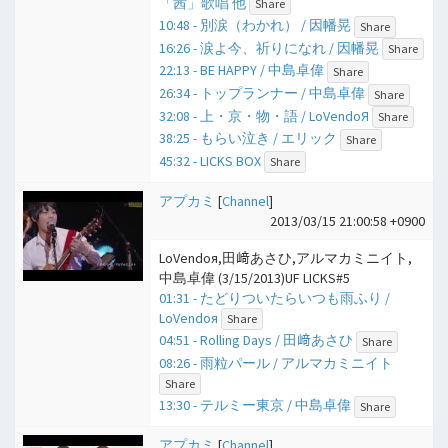
「茜」歌唱 他
Share
10:48 - 別涙（わかれ） / 因幡晃
Share
16:26 - 涙よ今、祈りになれ / 因幡晃
Share
22:13 - BE HAPPY / 中島卓偉
Share
26:34 - トップランナー / 中島卓偉
Share
32:08 - 上・京・物・語 / LoVendoЯ
Share
38:25 - もらい泣き / エリック
Share
45:32 - LICKS BOX
Share
アプカミ
[
Channel
]
2013/03/15 21:00:58 +0900
LoVendoя,田﨑あさひ,アルマカミニイト,
中島卓偉 (3/15/2013)UF LICKS#5
01:31 - たどりついたらいつも雨ふり /
LoVendoя
Share
04:51 - Rolling Days / 田﨑あさひ
Share
08:26 - 雨粒パール / アルマカミニイト
Share
13:30 - テルミー東京 / 中島卓偉
Share
アプカミ
[
Channel
]