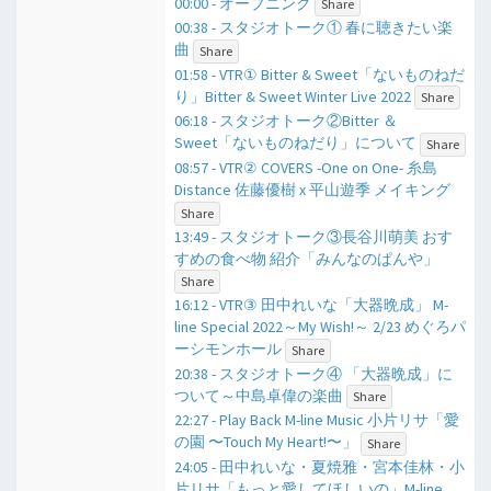
00:00 - オープニング
Share
00:38 - スタジオトーク① 春に聴きたい楽
曲
Share
01:58 - VTR① Bitter & Sweet「ないものねだ
り」Bitter & Sweet Winter Live 2022
Share
06:18 - スタジオトーク②Bitter ＆
Sweet「ないものねだり」について
Share
08:57 - VTR② COVERS -One on One- 糸島
Distance 佐藤優樹 x 平山遊季 メイキング
Share
13:49 - スタジオトーク③長谷川萌美 おす
すめの食べ物 紹介「みんなのぱんや」
Share
16:12 - VTR③ 田中れいな「大器晩成」 M-
line Special 2022～My Wish!～ 2/23 めぐろパ
ーシモンホール
Share
20:38 - スタジオトーク④ 「大器晩成」に
ついて～中島卓偉の楽曲
Share
22:27 - Play Back M-line Music 小片リサ「愛
の園 〜Touch My Heart!〜」
Share
24:05 - 田中れいな・夏焼雅・宮本佳林・小
片リサ「もっと愛してほしいの」M-line