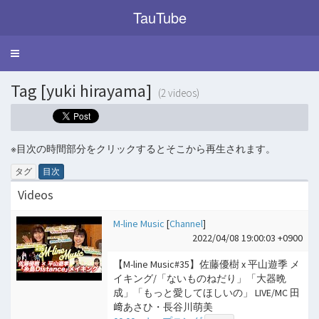
TauTube
Toggle
navigation
Tag [yuki hirayama]
(2 videos)
※目次の時間部分をクリックするとそこから再生されます。
タグ
目次
Videos
M-line Music
[
Channel
]
2022/04/08 19:00:03 +0900
【M-line Music#35】佐藤優樹 x 平山遊季 メ
イキング/「ないものねだり」「大器晩
成」「もっと愛してほしいの」 LIVE/MC 田
﨑あさひ・長谷川萌美