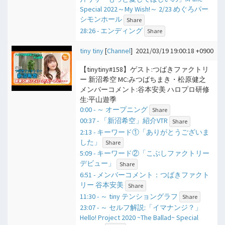
Special 2022～My Wish!～ 2/23 めぐろパー
シモンホール
Share
28:26 - エンディング
Share
tiny tiny
[
Channel
]
2021/03/19 19:00:18 +0900
【tinytiny#158】ゲスト:つばきファクトリ
ー 新沼希空 MC:みつばちまき・松原健之
メンバーコメント:谷本安美 ハロプロ研修
生:平山遊季
0:00 - ​～ オープニング
Share
00:37 - 「新沼希空」紹介VTR
Share
2:13 - キーワード①「ありがとうございま
した」
Share
5:09 - キーワード②「こぶしファクトリー
デビュー」
Share
6:51 - メンバーコメント：つばきファクト
リー 谷本安美
Share
11:30 - ​～ tiny テンショングラフ
Share
23:07 - ​～ セルフ解説:「イマナンジ？」
Hello! Project 2020 ~The Ballad~ Special