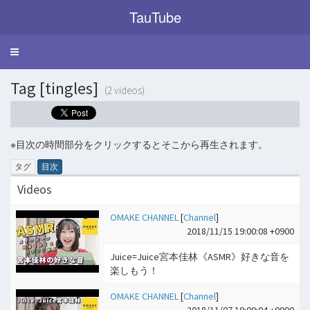
TauTube
Toggle
navigation
Tag [tingles]
(2 videos)
※目次の時間部分をクリックするとそこから再生されます。
タグ
目次
Videos
OMAKE CHANNEL
[
Channel
]
2018/11/15 19:00:08 +0900
Juice=Juice宮本佳林《ASMR》好きな音を
楽しもう！
OMAKE CHANNEL
[
Channel
]
2018/11/07 19:00:04 +0900