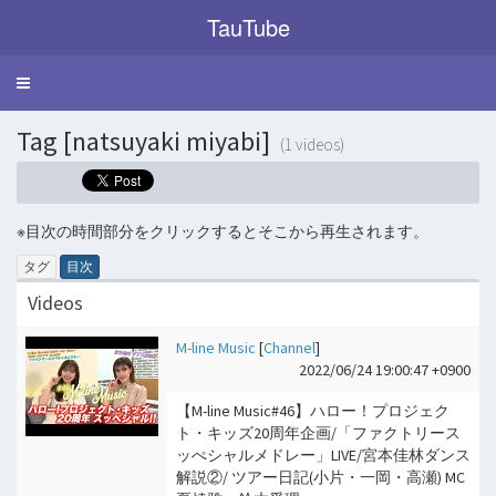
TauTube
Toggle
navigation
Tag [natsuyaki miyabi]
(1 videos)
※目次の時間部分をクリックするとそこから再生されます。
タグ
目次
Videos
M-line Music
[
Channel
]
2022/06/24 19:00:47 +0900
【M-line Music#46】ハロー！プロジェク
ト・キッズ20周年企画/「ファクトリース
ッぺシャルメドレー」LIVE/宮本佳林ダンス
解説②/ ツアー日記(小片・一岡・高瀬) MC