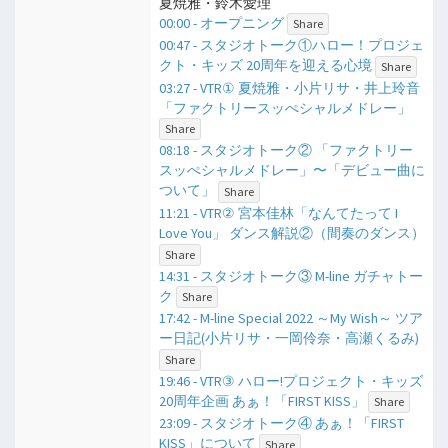
夏焼雅・鈴木愛理
00:00 - オープニング
Share
00:47 - スタジオトーク①ハロー！プロジェ
クト・キッズ 20周年を迎える心境
Share
03:27 - VTR① 夏焼雅・小片リサ・井上玲音
「ファクトリースッぺシャルメドレー」
Share
08:18 - スタジオトーク② 「ファクトリー
スッぺシャルメドレー」〜「デビュー曲に
ついて」
Share
11:21 - VTR② 宮本佳林「なんてたって I
Love You」 ダンス解説②（間奏のダンス）
Share
14:31 - スタジオトーク③ M-line ガチャトー
ク
Share
17:42 - M-line Special 2022 ～My Wish～ ツア
ー日記(小片リサ・一岡伶奈・高瀬くるみ)
Share
19:46 - VTR③ ハロー!プロジェクト・キッズ
20周年企画 あぁ！「FIRST KISS」
Share
23:09 - スタジオトーク④ あぁ！「FIRST
KISS」について
Share