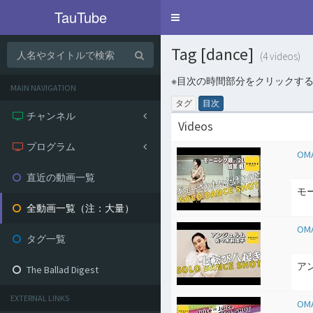
TauTube
Toggle
navigation
Tag [dance]
(4 videos)
※目次の時間部分をクリックす
MAIN NAVIGATION
タグ
目次
チャンネル
Videos
プログラム
OMA
直近の動画一覧
モー
全動画一覧（注：大量）
OMA
タグ一覧
アン
The Ballad Digest
EXTERNAL LINKS
OMA