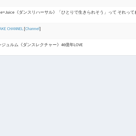
ice=Juice《ダンスリハーサル》「ひとりで生きられそう」って それってねえ、褒
KE CHANNEL
[
Channel
]
ンジュルム《ダンスレクチャー》46億年LOVE