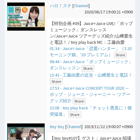
ハロ！ステ
[
Channel
]
2020/06/17 19:00:21 +0900
【特別企画 #09】Juice=Juice LIVE/「ポップ
ミュージック」ダンスレッス
ン/Juice=Juice ツアーグッズ紹介/山﨑愛生
と電話！ / tiny play back MC：工藤由愛
01:34 - Juice=Juice「恋愛ハンター」（3.20
モーニング娘。'20 プレミアム）
Share
06:44 - Juice=Juice「ポップミュージック」
ダンスレッスン
Share
15:43 - 工藤由愛の近況・山﨑愛生と電話！
Share
27:53 - Juice=Juice CONCERT TOUR 2020 ～
ポップ・ジュース・ジャーニー ～ ツアー
グッズ紹介
Share
32:08 - tiny play back「チョット愚直に！猪
突猛進」
Share
tiny tiny
[
Channel
]
2019/11/22 19:00:07 +0900
【tiny tiny#107】ゲスト：Juice=Juice 稲場