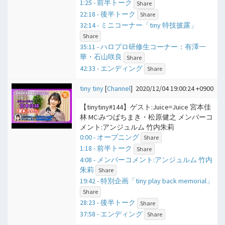
1:25 - 前半トーク
Share
22:18 - 後半トーク
Share
32:14 - ミニコーナー「tiny 特技披露」
Share
35:11 - ハロプロ研修生コーナー：有澤一
華・石山咲良
Share
42:33 - エンディング
Share
tiny tiny
[
Channel
]
2020/12/04 19:00:24 +0900
【tinytiny#144】ゲスト:Juice=Juice 宮本佳
林 MC:みつばちまき・松原健之 メンバーコ
メント:アンジュルム 竹内朱莉
0:00 - オープニング
Share
1:18 - 前半トーク
Share
4:08 - メンバーコメント:アンジュルム 竹内
朱莉
Share
19:42 - 特別企画「tiny play back memorial」
Share
28:23 - 後半トーク
Share
37:58 - エンディング
Share