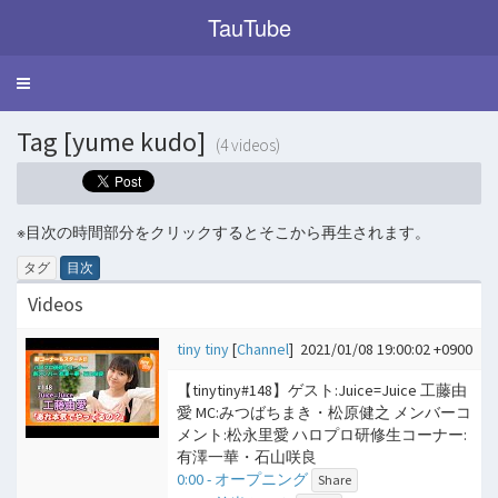
TauTube
Toggle
navigation
Tag [yume kudo]
(4 videos)
※目次の時間部分をクリックするとそこから再生されます。
タグ
目次
Videos
tiny tiny
[
Channel
]
2021/01/08 19:00:02 +0900
【tinytiny#148】ゲスト:Juice=Juice 工藤由
愛 MC:みつばちまき・松原健之 メンバーコ
メント:松永里愛 ハロプロ研修生コーナー:
有澤一華・石山咲良
0:00 - オープニング
Share