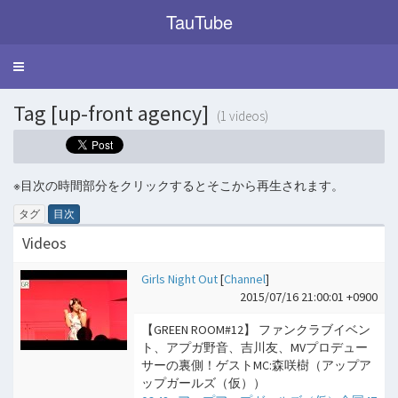
TauTube
Toggle
navigation
Tag [up-front agency]
(1 videos)
※目次の時間部分をクリックするとそこから再生されます。
タグ
目次
Videos
Girls Night Out
[
Channel
]
2015/07/16 21:00:01 +0900
【GREEN ROOM#12】 ファンクラブイベン
ト、アプガ野音、吉川友、MVプロデュー
サーの裏側！ゲストMC:森咲樹（アップア
ップガールズ（仮））