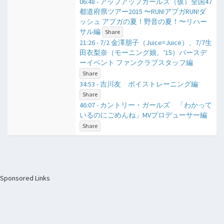
06:48 - アップアップガールズ（仮）全国47
都道府県ツアー2015 〜RUN!アプガRUN!ダ
ッシュ アプガの夏！野音の夏！〜リハー
サル編
Share
21:26 - 7/2 金澤朋子（Juice=Juice）、7/7生
田衣梨奈（モーニング娘。'15）バースデ
ーイベント ファンクラブスタッフ編
Share
34:53 - 吉川友 ボイストレーニング編
Share
46:07 - カントリー・ガールズ 「わかって
いるのにごめんね」MVプロデューサー編
Share
Sponsored Links