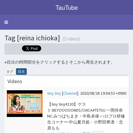
TauTube
Toggle
navigation
Tag [reina ichioka]
(2 videos)
※目次の時間部分をクリックするとそこから再生されます。
タグ
目次
Videos
tiny tiny
[
Channel
]
2020/08/28 19:04:53 +0900
【tiny tiny#130】ゲス
ト:BEYOOOOONDS/CHICA#TETSU 一岡伶奈
MC:みつばちまき・中島卓偉 ハロプロ研修
生コーナー:中山夏月姫・小野田華凛・北
原もも