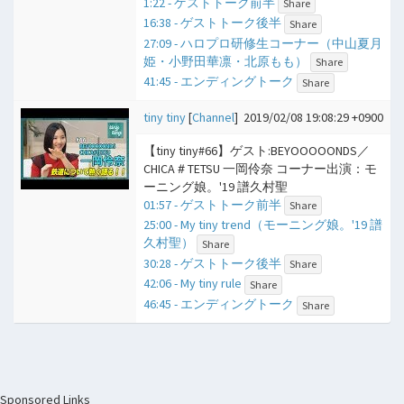
1:22 - ゲストトーク前半
Share
16:38 - ゲストトーク後半
Share
27:09 - ハロプロ研修生コーナー（中山夏月
姫・小野田華凛・北原もも）
Share
41:45 - エンディングトーク
Share
tiny tiny
[
Channel
]
2019/02/08 19:08:29 +0900
【tiny tiny#66】ゲスト:BEYOOOOONDS／
CHICA＃TETSU 一岡伶奈 コーナー出演：モ
ーニング娘。'19 譜久村聖
01:57 - ゲストトーク前半
Share
25:00 - My tiny trend（モーニング娘。'19 譜
久村聖）
Share
30:28 - ゲストトーク後半
Share
42:06 - My tiny rule
Share
46:45 - エンディングトーク
Share
Sponsored Links