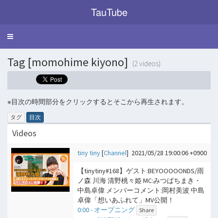
TauTube
Toggle
navigation
Tag [momohime kiyono]
(2 videos)
※目次の時間部分をクリックするとそこから再生されます。
タグ
目次
Videos
tiny tiny
[
Channel
]
2021/05/28 19:00:06 +0900
【tinytiny#168】ゲスト:BEYOOOOONDS/雨
ノ森 川海 清野桃々姫 MC:みつばちまき・
中島卓偉 メンバーコメント:岡村美波 中島
卓偉「想いあふれて」MV公開！
0:00 - オープニング
Share