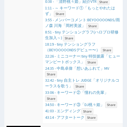
0:38 - 「清野桃々姫」紹介VTR
Share
1:11 - ​～ キーワード①「もっとやれたは
ず」
Share
3:55 - メンバーコメント:BEYOOOOONDS/雨
ノ森 川海「岡村美波」
Share
8:51 - tiny テンショングラフ(ハロプロ研修
生加入～)
Share
18:19 - tiny テンショングラフ
（BEYOOOOONDSデビュー〜）
Share
22:26 - ミニコーナー:tiny 特技披露「ヒュー
マンビートボックス」
Share
24:35 - 中島卓偉「想いあふれて」MV
Share
32:42 - tiny 自主トレ JUDGE「オリジナルコ
ーラスを歌う」
Share
33:06 - キーワード②「憧れの先輩」
Share
34:50 - キーワード③「DJ桃々姫」
Share
41:03 - エンディング
Share
43:14 - アフタートーク
Share