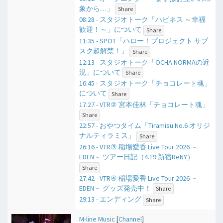
象から…」
Share
08:28 - スタジオトーク「ハピネス ～幸福
歓迎！～」について
Share
11:35 - SPOT「ハロー！プロジェクト サブ
スク超解禁！」
Share
12:13 - スタジオトーク「OCHA NORMAの近
況」について
Share
16:45 - スタジオトーク「チョコレート魂」
について
Share
17:27 - VTR② 宮本佳林「チョコレート魂」
Share
22:57 - おやつタイム「Tiramisu No.6 オリジ
ナルティラミス」
Share
26:16 - VTR③ 稲場愛香 Live Tour 2026 －
EDEN－ ツアー日記（4.19 新宿ReNY）
Share
27:42 - VTR④ 稲場愛香 Live Tour 2026 －
EDEN－ グッズ発売中！
Share
29:13 - エンディング
Share
M-line Music
[
Channel
]