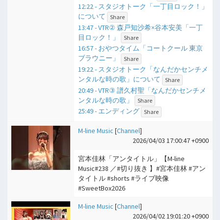
12:22 - スタジオトーク「一丁目ロック！」
について
Share
13:47 - VTR② 森戸知沙希×谷本安美「一丁
目ロック！」
Share
16:57 - おやつタイム「コートクール 東京
ブラウニー」
Share
19:22 - スタジオトーク「なんだかセンチメ
ンタルな時の歌」について
Share
20:49 - VTR③ 譜久村聖「なんだかセンチメ
ンタルな時の歌」
Share
25:49 - エンディング
Share
M-line Music
[
Channel
]
2026/04/03 17:00:47 +0900
宮本佳林「アンタイトル」【M-line
Music#238 ／#切り抜き 】#宮本佳林 #アン
タイトル #shorts #ライブ映像
#SweetBox2026
M-line Music
[
Channel
]
2026/04/02 19:01:20 +0900