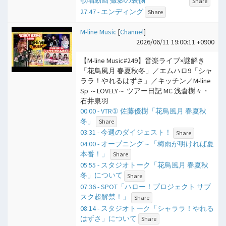
Share
27:47 - エンディング
Share
M-line Music
[
Channel
]
2026/06/11 19:00:11 +0900
【M-line Music#249】音楽ライブ×謎解き
「花鳥風月 春夏秋冬」／エムハロ9「シャ
ララ！やれるはずさ」／キッチン／M-line
Sp ～LOVELY～ ツアー日記 MC 浅倉樹々・
石井泉羽
00:00 - VTR① 佐藤優樹「花鳥風月 春夏秋
冬」
Share
03:31 - 今週のダイジェスト！
Share
04:00 - オープニング～「梅雨が明ければ夏
本番！」
Share
05:55 - スタジオトーク「花鳥風月 春夏秋
冬」について
Share
07:36 - SPOT「ハロー！プロジェクト サブ
スク超解禁！」
Share
08:14 - スタジオトーク「シャララ！やれる
はずさ」について
Share