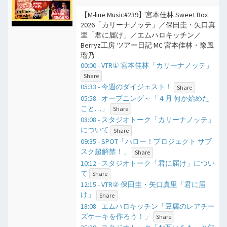
【M-line Music#239】宮本佳林 Sweet Box
2026「カリーナノッテ」／保田圭・矢口真
里「君に届け」／エムハロキッチン／
Berryz工房 ツアー日記 MC 宮本佳林・豫風
瑠乃
00:00 - VTR① 宮本佳林「カリーナノッテ」
Share
05:33 - 今週のダイジェスト！
Share
05:58 - オープニング～「４月 何か始めた
こと…」
Share
08:08 - スタジオトーク「カリーナノッテ」
について
Share
09:35 - SPOT「ハロー！プロジェクト サブ
スク超解禁！」
Share
10:12 - スタジオトーク「君に届け」につい
て
Share
12:15 - VTR② 保田圭・矢口真里「君に届
け」
Share
18:08 - エムハロキッチン「豆腐のレアチー
ズケーキを作ろう！」
Share