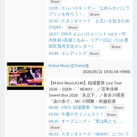
Share
16:05 - エムハロキッチン「なめらかバニラ
プリンを作ろう！」
Share
25:02 - スタジオトーク「お互いを知るため
のQ&A」
Share
28:57 - VTR③ エムハロイベント vol.9 ～竹
内朱莉×高瀬くるみ～ ツアー日記（5.18 墨
田区曳舟文化センター）
Share
30:44 - エンディング
Share
M-line Music
[
Channel
]
2026/05/21 19:01:04 +0900
【M-line Music#246】稲場愛香 Live Tour
2026 －EDEN－「NEWAY」／宮本佳林
Sweet Box 2026「氷点下」／長谷川萌美
「涙の糸で」 MC 小関舞・村越彩菜
00:00 - VTR① 稲場愛香「NEWAY」
Share
03:56 - 今週のダイジェスト！
Share
04:35 - オープニング～「実は私たち…」
Share
06:33 - スタジオトーク「NEWAY」について