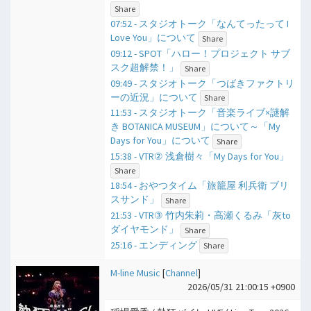
Share
07:52 - スタジオトーク「なんてったって I
Love You」について
Share
09:12 - SPOT「ハロー！プロジェクト サブ
スク超解禁！」
Share
09:49 - スタジオトーク「つばきファクトリ
ーの近況」について
Share
11:53 - スタジオトーク「音楽ライブ×謎解
き BOTANICA MUSEUM」について～「My
Days for You」について
Share
15:38 - VTR② 浅倉樹々「My Days for You」
Share
18:54 - おやつタイム「旅籠屋 利兵衛 ブリ
スサンド」
Share
21:53 - VTR③ 竹内朱莉・高瀬くるみ「灰to
ダイヤモンド」
Share
25:16 - エンディング
Share
M-line Music
[
Channel
]
2026/05/31 21:00:15 +0900