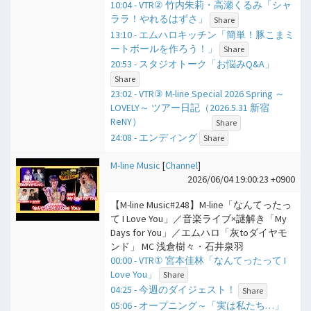
10:04 - VTR② 竹内朱莉・高瀬くるみ「シャ
ララ！やれるはずさ」
Share
13:10 - エムハロキッチン「簡単！豚こまミ
ートボールを作ろう！」
Share
20:53 - スタジオトーク「お悩みQ&A」
Share
23:02 - VTR③ M-line Special 2026 Spring ～
LOVELY～ ツアー日記（2026.5.31 新宿
ReNY）
Share
24:08 - エンディング
Share
M-line Music
[
Channel
]
2026/06/04 19:00:23 +0900
【M-line Music#248】M-line「なんてったっ
て I Love You」／音楽ライブ×謎解き「My
Days for You」／エムハロ「灰toダイヤモ
ンド」 MC 浅倉樹々・石井泉羽
00:00 - VTR① 宮本佳林「なんてったって I
Love You」
Share
04:25 - 今週のダイジェスト！
Share
05:06 - オープニング～「実は私たち…」