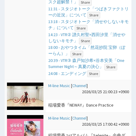
スク超解禁！」
Share
11:31 - スタジオトーク「つばきファクトリ
ーの近況」について
Share
13:18 - スタジオトーク「消せやしないキモ
チ」について
Share
14:23 - VTR② 譜久村聖×西田汐里「消せや
しないキモチ」
Share
18:00 - おやつタイム「然花抄院 宝卵（ぽ
ーらん）」
Share
20:39 - VTR③ 森戸知沙希×谷本安美「One
Summer Night～真夏の決心」
Share
24:08 - エンディング
Share
M-line Music
[
Channel
]
2026/03/25 21:00:23 +0900
稲場愛香『NEWAY』Dance Practice
M-line Music
[
Channel
]
2026/03/25 17:00:42 +0900
稲場愛香 1stアルバム『Selenite』全曲ダ