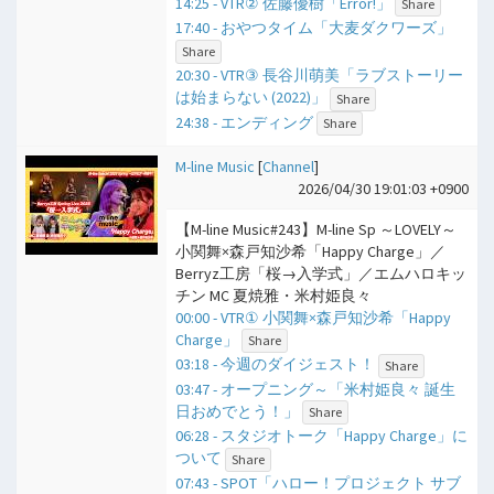
14:25 - VTR② 佐藤優樹「Error!」
Share
17:40 - おやつタイム「大麦ダクワーズ」
Share
20:30 - VTR③ 長谷川萌美「ラブストーリー
は始まらない (2022)」
Share
24:38 - エンディング
Share
M-line Music
[
Channel
]
2026/04/30 19:01:03 +0900
【M-line Music#243】M-line Sp ～LOVELY～
小関舞×森戸知沙希「Happy Charge」／
Berryz工房「桜→入学式」／エムハロキッ
チン MC 夏焼雅・米村姫良々
00:00 - VTR① 小関舞×森戸知沙希「Happy
Charge」
Share
03:18 - 今週のダイジェスト！
Share
03:47 - オープニング～「米村姫良々 誕生
日おめでとう！」
Share
06:28 - スタジオトーク「Happy Charge」に
ついて
Share
07:43 - SPOT「ハロー！プロジェクト サブ