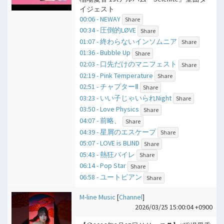
イジェスト
00:06 - NEWAY
Share
00:34 - 圧倒的LØVE
Share
01:07 - 終わらないインソムニア
Share
01:36 - Bubble Up
Share
02:03 - 口先だけのマニフェスト
Share
02:19 - Pink Temperature
Share
02:51 - チャプターⅡ
Share
03:23 - いい子じゃいられNight
Share
03:50 - Love Physics
Share
04:07 - 前略、
Share
04:39 - 星屑のエスケープ
Share
05:07 - LOVE is BLIND
Share
05:43 - 熱狂バイレ
Share
06:14 - Pop Star
Share
06:58 - ユートピアン
Share
M-line Music
[
Channel
]
2026/03/25 15:00:04 +0900