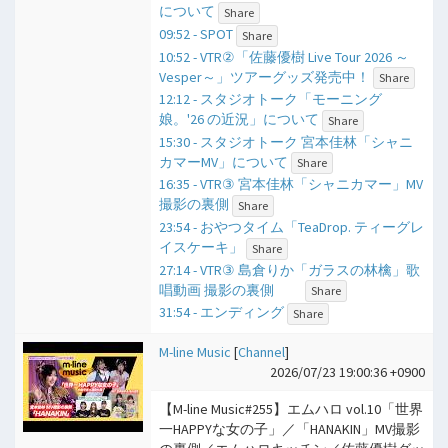
について
Share
09:52 - SPOT
Share
10:52 - VTR②「佐藤優樹 Live Tour 2026 ～
Vesper～」ツアーグッズ発売中！
Share
12:12 - スタジオトーク「モーニング
娘。'26 の近況」について
Share
15:30 - スタジオトーク 宮本佳林「シャニ
カマーMV」について
Share
16:35 - VTR③ 宮本佳林「シャニカマー」MV
撮影の裏側
Share
23:54 - おやつタイム「TeaDrop. ティーグレ
イスケーキ」
Share
27:14 - VTR③ 島倉りか「ガラスの林檎」歌
唱動画 撮影の裏側
Share
31:54 - エンディング
Share
M-line Music
[
Channel
]
2026/07/23 19:00:36 +0900
【M-line Music#255】エムハロ vol.10「世界
一HAPPYな女の子」／「HANAKIN」MV撮影