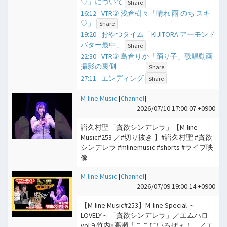
♡」について
Share
16:12 - VTR② 浅倉樹々「晴れ 雨 のち スキ
♡」
Share
19:20 - おやつタイム「KIJITORA アーモンド
バター最中」
Share
22:30 - VTR③ 島倉りか「踊り子」歌唱動画
撮影の裏側
Share
27:11 - エンディング
Share
M-line Music
[
Channel
]
2026/07/10 17:00:07 +0900
譜久村聖「貪欲シンデレラ」【M-line
Music#253 ／#切り抜き 】#譜久村聖 #貪欲
シンデレラ #mlinemusic #shorts #ライブ映
像
M-line Music
[
Channel
]
2026/07/09 19:00:14 +0900
【M-line Music#253】M-line Special ～
LOVELY～「貪欲シンデレラ」／エムハロ
vol.9 竹内×高瀬「ここにいるぜぇ！」／エ