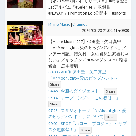
【💿2026年3月25日リリース❣】#稲場愛香
1stアルバム『#Selenite 』収録曲「
#NEWAY 」Promotion Edit公開中！#shorts
M-line Music
[
Channel
]
2026/03/20 21:00:41 +0900
【M-line Music#237】保田圭・矢口真里
「Mr.Moonlight～愛のビッグバンド～」／
ツアー日記／譜久村「女の愛想は武器じゃ
ない」／キッチン／NEWAYダンス MC 稲場
愛香・広本瑠璃
00:00 - VTR① 保田圭・矢口真里
「Mr.Moonlight～愛のビッグバンド～」
Share
04:46 - 今週のダイジェスト！
Share
05:14 - オープニング～「この春は！」
Share
07:28 - スタジオトーク「Mr.Moonlight～愛
のビッグバンド～」について
Share
09:02 - SPOT「ハロー！プロジェクト サブ
スク超解禁！」
Share