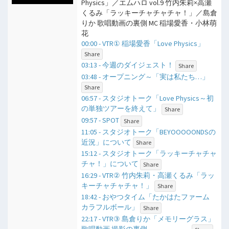
Physics」／エムハロ vol.9 竹内朱莉×高瀬
くるみ「ラッキーチャチャチャ！」／島倉
りか 歌唱動画の裏側 MC 稲場愛香・小林萌
花
00:00 - VTR① 稲場愛香「Love Physics」
Share
03:13 - 今週のダイジェスト！
Share
03:48 - オープニング～「実は私たち…」
Share
06:57 - スタジオトーク「Love Physics～初
の単独ツアーを終えて」
Share
09:57 - SPOT
Share
11:05 - スタジオトーク「BEYOOOOONDSの
近況」について
Share
15:12 - スタジオトーク「ラッキーチャチャ
チャ！」について
Share
16:29 - VTR② 竹内朱莉・高瀬くるみ「ラッ
キーチャチャチャ！」
Share
18:42 - おやつタイム「たかはたファーム
カラフルボール」
Share
22:17 - VTR③ 島倉りか「メモリーグラス」
歌唱動画 撮影の裏側