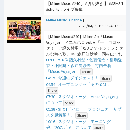
【M-line Music #240 ／#切り抜き 】#MSMSN
#shorts #ライブ映像
M-line Music
[
Channel
]
2026/04/09 19:00:54 +0900
【M-line Music#240】M-line Sp「Music
Voyager」／エムハロ vol.８「一丁目ロッ
ク！」／譜久村聖「なんだかセンチメンタ
ルな時の歌」 MC 森戸知沙希・岡村ほまれ
00:00 - VTR① 譜久村聖・佐藤優樹・稲場愛
香・小関舞・森戸知沙希・竹内朱莉
「Music Voyager」
Share
04:15 - 今週のダイジェスト！
Share
04:54 - オープニング～「あの頃は…」
Share
07:30 - スタジオトーク「Music Voyager」
について
Share
09:38 - SPOT「ハロー！プロジェクト サブ
スク超解禁！」
Share
10:16 - スタジオトーク「モーニング
娘。'26の近況」について
Share