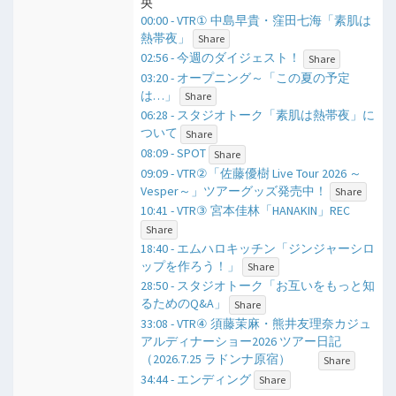
央
00:00 - VTR① 中島早貴・窪田七海「素肌は
熱帯夜」
Share
02:56 - 今週のダイジェスト！
Share
03:20 - オープニング～「この夏の予定
は…」
Share
06:28 - スタジオトーク「素肌は熱帯夜」に
ついて
Share
08:09 - SPOT
Share
09:09 - VTR②「佐藤優樹 Live Tour 2026 ～
Vesper～」ツアーグッズ発売中！
Share
10:41 - VTR③ 宮本佳林「HANAKIN」REC
Share
18:40 - エムハロキッチン「ジンジャーシロ
ップを作ろう！」
Share
28:50 - スタジオトーク「お互いをもっと知
るためのQ&A」
Share
33:08 - VTR④ 須藤茉麻・熊井友理奈カジュ
アルディナーショー2026 ツアー日記
（2026.7.25 ラドンナ原宿）
Share
34:44 - エンディング
Share