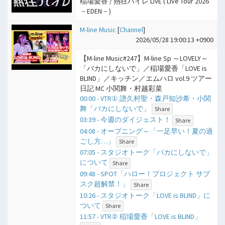
稲場愛香 / 熱狂バイレ LIVE ( Live Tour 2026
－EDEN－)
M-line Music
[
Channel
]
2026/05/28 19:00:13 +0900
【M-line Music#247】M-line Sp ～LOVELY～
「バカにしないで」／稲場愛香「LOVE is
BLIND」／キッチン／エムハロ vol.9 ツアー
日記 MC 小関舞・村越彩菜
00:00 - VTR① 譜久村聖・森戸知沙希・小関
舞「バカにしないで」
Share
03:39 - 今週のダイジェスト！
Share
04:08 - オープニング～「一足早い！夏の過
ごし方…」
Share
07:05 - スタジオトーク「バカにしないで」
について
Share
09:48 - SPOT「ハロー！プロジェクト サブ
スク超解禁！」
Share
10:26 - スタジオトーク「LOVE is BLIND」に
ついて
Share
11:57 - VTR② 稲場愛香「LOVE is BLIND」