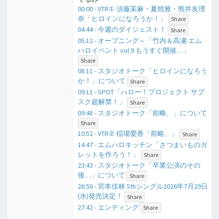
00:00 - VTR① 須藤茉麻・夏焼雅・熊井友理
奈「ヒロインになろうか！」
Share
04:44 - 今週のダイジェスト！
Share
05:12 - オープニング～「竹内＆高瀬 エム
ハロイベント vol.9 もうすぐ開催…」
Share
08:11 - スタジオトーク「ヒロインになろう
か！」について
Share
09:11 - SPOT「ハロー！プロジェクト サブ
スク超解禁！」
Share
09:48 - スタジオトーク「前略、」について
Share
10:52 - VTR② 稲場愛香「前略、」
Share
14:47 - エムハロキッチン「さつまいものガ
レットを作ろう！」
Share
23:43 - スタジオトーク「卒業公演のその
後…」について
Share
26:56 - 宮本佳林 5thシングル2026年7月29日
(水)発売決定！
Share
27:42 - エンディング
Share