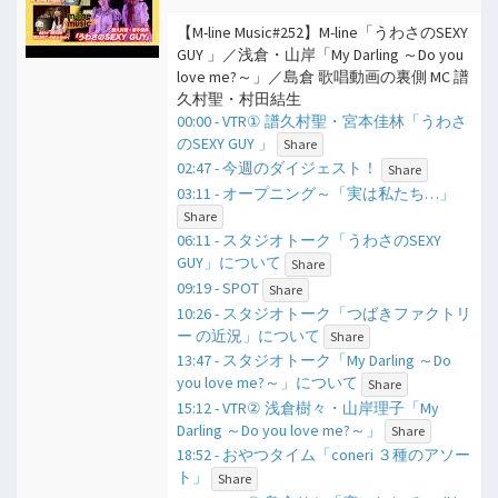
【M-line Music#252】M-line「うわさのSEXY
GUY 」／浅倉・山岸「My Darling ～Do you
love me?～」／島倉 歌唱動画の裏側 MC 譜
久村聖・村田結生
00:00 - VTR① 譜久村聖・宮本佳林「うわさ
のSEXY GUY 」
Share
02:47 - 今週のダイジェスト！
Share
03:11 - オープニング～「実は私たち…」
Share
06:11 - スタジオトーク「うわさのSEXY
GUY」について
Share
09:19 - SPOT
Share
10:26 - スタジオトーク「つばきファクトリ
ー の近況」について
Share
13:47 - スタジオトーク「My Darling ～Do
you love me?～」について
Share
15:12 - VTR② 浅倉樹々・山岸理子「My
Darling ～Do you love me?～」
Share
18:52 - おやつタイム「coneri ３種のアソー
ト」
Share