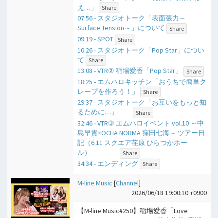
え…」
Share
07:56 - スタジオトーク「表面張力～
Surface Tension～」について
Share
09:19 - SPOT
Share
10:26 - スタジオトーク「Pop Star」につい
て
Share
13:08 - VTR② 稲場愛香「Pop Star」
Share
18:25 - エムハロキッチン「おうちで簡単ク
レープを作ろう！」
Share
29:37 - スタジオトーク「お互いをもっと知
るために…」
Share
32:46 - VTR③ エムハロイベント vol.10 ～中
島早貴×OCHA NORMA 窪田七海～ ツアー日
記（6.11 スクエア荏原 ひらつかホー
ル）
Share
34:34 - エンディング
Share
M-line Music
[
Channel
]
2026/06/18 19:00:10 +0900
【M-line Music#250】稲場愛香「Love