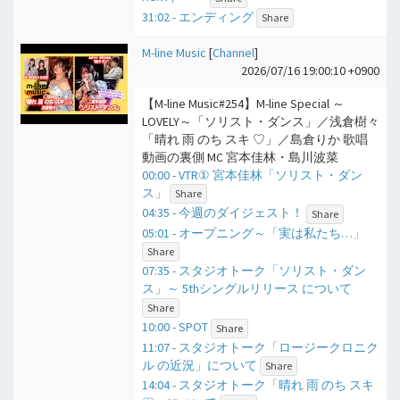
31:02 - エンディング
Share
M-line Music
[
Channel
]
2026/07/16 19:00:10 +0900
【M-line Music#254】M-line Special ～
LOVELY～「ソリスト・ダンス」／浅倉樹々
「晴れ 雨 のち スキ ♡」／島倉りか 歌唱
動画の裏側 MC 宮本佳林・島川波菜
00:00 - VTR① 宮本佳林「ソリスト・ダン
ス」
Share
04:35 - 今週のダイジェスト！
Share
05:01 - オープニング～「実は私たち…」
Share
07:35 - スタジオトーク「ソリスト・ダン
ス」～ 5thシングルリリース について
Share
10:00 - SPOT
Share
11:07 - スタジオトーク「ロージークロニク
ル の近況」について
Share
14:04 - スタジオトーク「晴れ 雨 のち スキ