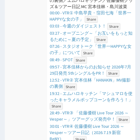
の裏側／エムハロキッチン／佐藤優樹グッ
ズ＆ツアー日記 MC 宮本佳林・島川波菜
00:00 - VTR① 中島早貴・窪田七海「世界一
HAPPYな女の子」
Share
03:03 - 今週のダイジェスト！
Share
03:27 - オープニング～「お互いをもっと知
るために～夏の予定」
Share
07:26 - スタジオトーク「世界一HAPPYな女
の子」について
Share
08:49 - SPOT
Share
09:57 - 宮本佳林からのお知らせ 2026年7月
29日発売 5thシングルをPR！
Share
12:52 - VTR② 宮本佳林「HANAKIN」MV撮影
の裏側
Share
19:32 - エムハロキッチン「マシュマロを使
ったキャラメルポップコーンを作ろう！」
Share
28:49 - VTR③ 「佐藤優樹 Live Tour 2026 ～
Vesper～」ツアーグッズ発売中！
Share
30:01 - VTR④ 佐藤優樹 Live Tour 2026 ～
Vesper～ツアー日記（2026.7.19 新宿
ReNY）
Share