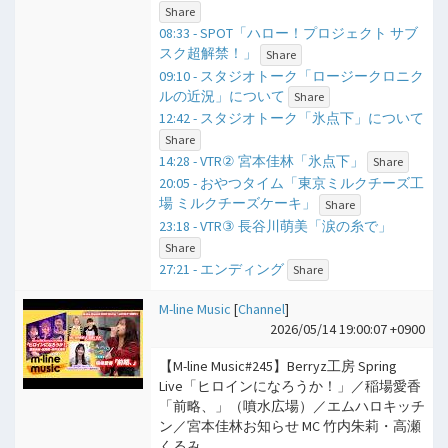
Share
08:33 - SPOT「ハロー！プロジェクト サブ
スク超解禁！」
Share
09:10 - スタジオトーク「ロージークロニク
ルの近況」について
Share
12:42 - スタジオトーク「氷点下」について
Share
14:28 - VTR② 宮本佳林「氷点下」
Share
20:05 - おやつタイム「東京ミルクチーズ工
場 ミルクチーズケーキ」
Share
23:18 - VTR③ 長谷川萌美「涙の糸で」
Share
27:21 - エンディング
Share
M-line Music
[
Channel
]
2026/05/14 19:00:07 +0900
【M-line Music#245】Berryz工房 Spring
Live「ヒロインになろうか！」／稲場愛香
「前略、」（噴水広場）／エムハロキッチ
ン／宮本佳林お知らせ MC 竹内朱莉・高瀬
くるみ