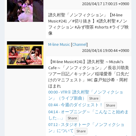
2026/04/17 17:00:15 +0900
譜久村聖「ノンフィクション」【M-line
Music#241 ／#切り抜き 】#譜久村聖 #ノン
フィクション #みず喫茶 #shorts #ライブ映
像
M-line Music
[
Channel
]
2026/04/16 19:00:44 +0900
【M-line Music#241】譜久村聖 ～Mizuki's
Cafe～「ノンフィクション」／長谷川萌美
ツアー日記／キッチン／稲場愛香「口先だ
けのマニフェスト」 MC 森戸知沙希・岡村
ほまれ
00:00 - VTR① 譜久村聖「ノンフィクショ
ン」（ライブ新曲）
Share
03:44 - 今週のダイジェスト！
Share
04:14 - オープニング～「こんなこと始めま
した…」
Share
07:12 - スタジオトーク「ノンフィクショ
ン」について
Share