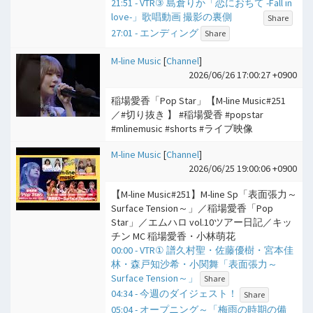
21:51 - VTR③ 島倉りか「恋におちて -Fall in
love-」歌唱動画 撮影の裏側
Share
27:01 - エンディング
Share
M-line Music
[
Channel
]
2026/06/26 17:00:27 +0900
稲場愛香「Pop Star」【M-line Music#251
／#切り抜き 】 #稲場愛香 #popstar
#mlinemusic #shorts #ライブ映像
M-line Music
[
Channel
]
2026/06/25 19:00:06 +0900
【M-line Music#251】M-line Sp「表面張力～
Surface Tension～」／稲場愛香「Pop
Star」／エムハロ vol.10ツアー日記／キッ
チン MC 稲場愛香・小林萌花
00:00 - VTR① 譜久村聖・佐藤優樹・宮本佳
林・森戸知沙希・小関舞「表面張力～
Surface Tension～」
Share
04:34 - 今週のダイジェスト！
Share
05:04 - オープニング～「梅雨の時期の備