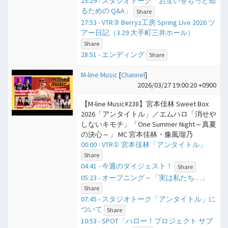
25:29 - スタジオトーク「お互いをもっと知
るための Q&A」
Share
27:53 - VTR③ Berryz工房 Spring Live 2026 ツ
アー日記（3.29 大手町三井ホール）
Share
28:51 - エンディング
Share
M-line Music
[
Channel
]
2026/03/27 19:00:20 +0900
【M-line Music#238】宮本佳林 Sweet Box
2026「アンタイトル」／エムハロ「消せや
しないキモチ」「One Summer Night～真夏
の決心～」 MC 宮本佳林・豫風瑠乃
00:00 - VTR① 宮本佳林「アンタイトル」
Share
04:41 - 今週のダイジェスト！
Share
05:23 - オープニング～「実は私たち…」
Share
07:45 - スタジオトーク「アンタイトル」に
ついて
Share
10:53 - SPOT「ハロー！プロジェクト サブ