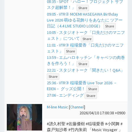
08:35 - SPOT「ハロー！プロジェクト サブ
スク超解禁！」
Share
09:05 - VTR② MOEMI HASEGAWA Birthday
Live 2026 萌ゆる花飾りをあなたに ツアー
日記（4.4 LIVE STUDIO LODGE）
Share
10:05 - スタジオトーク「口先だけのマニフ
ェスト」について
Share
11:01 - VTR③ 稲場愛香「口先だけのマニフ
ェスト」
Share
13:59 - エムハロキッチン「キャベツの肉巻
きを作ろう！」
Share
22:21 - スタジオトーク「聞きたい！Q&A」
Share
25:36 - VTR③ 稲場愛香 Live Tour 2026 －
EDEN－ グッズ公開！
Share
27:06 - エンディング
Share
M-line Music
[
Channel
]
2026/04/10 17:00:38 +0900
#譜久村聖 #佐藤優樹 #稲場愛香 #小関舞 #
森戸知沙希 #竹内朱莉 「Music Voyager 」