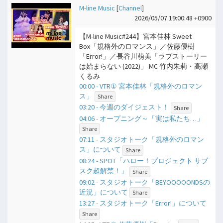
M-line Music
[
Channel
]
2026/05/07 19:00:48 +0900
【M-line Music#244】宮本佳林 Sweet
Box「規格外のロマンス」／佐藤優樹
「Error!」／長谷川萌美「ラブストーリー
は始まらない (2022)」 MC 竹内朱莉・高瀬
くるみ
00:00 - VTR① 宮本佳林「規格外のロマン
ス」
Share
03:20 - 今週のダイジェスト！
Share
04:06 - オープニング～「実は私たち…」
Share
07:11 - スタジオトーク「規格外のロマン
ス」について
Share
08:24 - SPOT「ハロー！プロジェクト サブ
スク超解禁！」
Share
09:02 - スタジオトーク「BEYOOOOONDSの
近況」について
Share
13:27 - スタジオトーク「Error!」について
Share