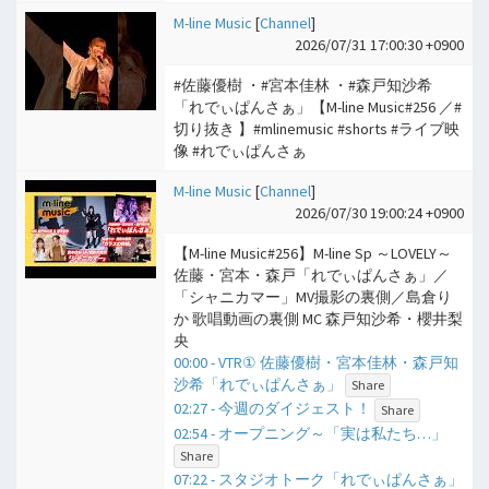
M-line Music
[
Channel
]
2026/07/31 17:00:30 +0900
#佐藤優樹 ・#宮本佳林 ・#森戸知沙希
「れでぃぱんさぁ」【M-line Music#256 ／#
切り抜き 】#mlinemusic #shorts #ライブ映
像 #れでぃぱんさぁ
M-line Music
[
Channel
]
2026/07/30 19:00:24 +0900
【M-line Music#256】M-line Sp ～LOVELY～
佐藤・宮本・森戸「れでぃぱんさぁ」／
「シャニカマー」MV撮影の裏側／島倉り
か 歌唱動画の裏側 MC 森戸知沙希・櫻井梨
央
00:00 - VTR① 佐藤優樹・宮本佳林・森戸知
沙希「れでぃぱんさぁ」
Share
02:27 - 今週のダイジェスト！
Share
02:54 - オープニング～「実は私たち…」
Share
07:22 - スタジオトーク「れでぃぱんさぁ」