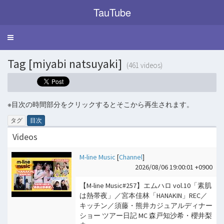
TauTube
Toggle
navigation
Tag [miyabi natsuyaki]
(461 videos)
※目次の時間部分をクリックするとそこから再生されます。
タグ
目次
Videos
M-line Music
[
Channel
]
2026/08/06 19:00:01 +0900
【M-line Music#257】エムハロ vol.10「素肌
は熱帯夜」／宮本佳林「HANAKIN」REC／
キッチン／須藤・熊井カジュアルディナー
ショー ツアー日記 MC 森戸知沙希・櫻井梨