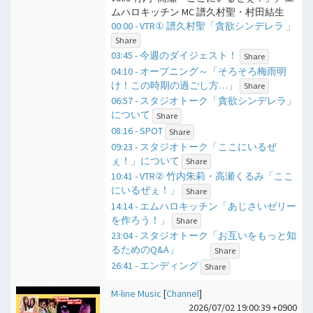
ムハロキッチン MC 譜久村聖・村田結生
00:00 - VTR① 譜久村聖「貪欲シンデレラ 」
Share
03:45 - 今週のダイジェスト！
Share
04:10 - オープニング～「そろそろ梅雨明
け！この時期の過ごし方…」
Share
06:57 - スタジオトーク「貪欲シンデレラ」
について
Share
08:16 - SPOT
Share
09:23 - スタジオトーク「ここにいるぜ
ぇ！」について
Share
10:41 - VTR② 竹内朱莉・高瀬くるみ「ここ
にいるぜぇ！」
Share
14:14 - エムハロキッチン「あじさいゼリー
を作ろう！」
Share
23:04 - スタジオトーク「お互いをもっと知
るためのQ&A」
Share
26:41 - エンディング
Share
M-line Music
[
Channel
]
2026/07/02 19:00:39 +0900