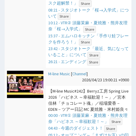
スク超解禁！」
Share
08:21 - スタジオトーク「桜→入学式」につ
いて
Share
10:12 - VTR② 須藤茉麻・夏焼雅・熊井友理
奈「桜→入学式」
Share
15:37 - エムハロキッチン「手作り鮭フレー
クを作ろう！」
Share
23:42 - スタジオトーク「最近、気になって
いること」について
Share
26:21 - エンディング
Share
M-line Music
[
Channel
]
2026/04/23 19:00:21 +0900
【M-line Music#242】Berryz工房 Spring Live
2026「ハピネス ～幸福歓迎！～」／宮本
佳林「チョコレート魂」／稲場愛香－
EDEN－ツアー日記 MC 夏焼雅・米村姫良々
00:00 - VTR① 須藤茉麻・夏焼雅・熊井友理
奈「ハピネス ～幸福歓迎！～」
Share
04:43 - 今週のダイジェスト！
Share
05:12 - オープニング～「まずはお互いの印