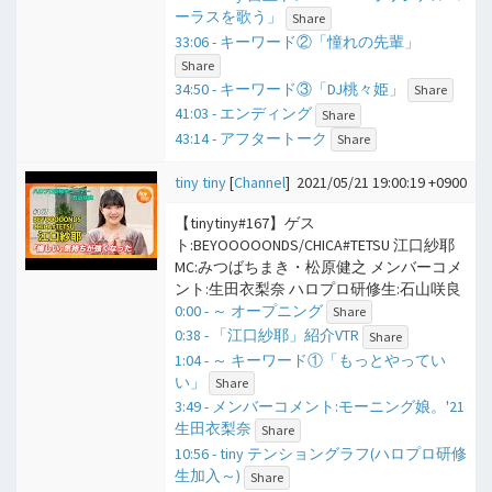
ーラスを歌う」
Share
33:06 - キーワード②「憧れの先輩」
Share
34:50 - キーワード③「DJ桃々姫」
Share
41:03 - エンディング
Share
43:14 - アフタートーク
Share
tiny tiny
[
Channel
]
2021/05/21 19:00:19 +0900
【tinytiny#167】ゲス
ト:BEYOOOOONDS/CHICA#TETSU 江口紗耶
MC:みつばちまき・松原健之 メンバーコメ
ント:生田衣梨奈 ハロプロ研修生:石山咲良
0:00 - ​～ オープニング
Share
0:38 - 「江口紗耶」紹介VTR
Share
1:04 - ​～ キーワード①「もっとやってい
い」
Share
3:49 - メンバーコメント:モーニング娘。'21
生田衣梨奈
Share
10:56 - tiny テンショングラフ(ハロプロ研修
生加入～)
Share