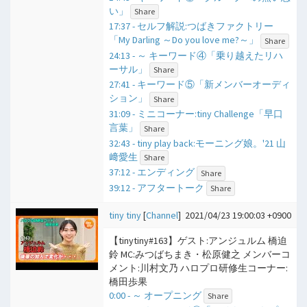
い」
Share
17:37 - セルフ解説:つばきファクトリー
「My Darling ～Do you love me?～」
Share
24:13 - ​～ キーワード④「乗り越えたリハ
ーサル」
Share
27:41 - キーワード⑤「新メンバーオーディ
ション」
Share
31:09 - ミニコーナー:tiny Challenge「早口
言葉」
Share
32:43 - tiny play back:モーニング娘。'21 山
﨑愛生
Share
37:12 - エンディング
Share
39:12 - アフタートーク
Share
tiny tiny
[
Channel
]
2021/04/23 19:00:03 +0900
【tinytiny#163】ゲスト:アンジュルム 橋迫
鈴 MC:みつばちまき・松原健之 メンバーコ
メント:川村文乃 ハロプロ研修生コーナー:
橋田歩果
0:00 - ​～ オープニング
Share