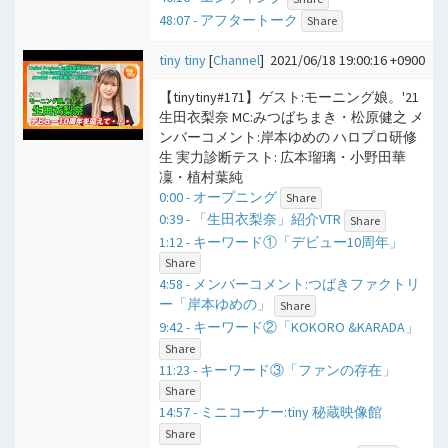
48:07 - アフタートーク
Share
tiny tiny
[
Channel
]
2021/06/18 19:00:16 +0900
【tinytiny#171】ゲスト:モーニング娘。'21
生田衣梨奈 MC:みつばちまき・松原健之 メ
ンバーコメント:岸本ゆめの ハロプロ研修
生 実力診断テスト: 広本瑠璃・小野田華
凜・植村葉純
0:00 - オープニング
Share
0:39 - 「生田衣梨奈」紹介VTR
Share
1:12 - キーワード①「デビュー10周年」
Share
4:58 - メンバーコメント:つばきファクトリ
ー「岸本ゆめの」
Share
9:42 - キーワード②「KOKORO &KARADA」
Share
11:23 - キーワード③「ファンの存在」
Share
14:57 - ミニコーナー:tiny 秘蔵映像館
Share