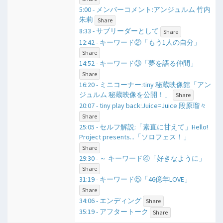
5:00 - メンバーコメント:アンジュルム 竹内
朱莉
Share
8:33 - サブリーダーとして
Share
12:42 - キーワード②「もう1人の自分」
Share
14:52 - キーワード③「夢を語る仲間」
Share
16:20 - ミニコーナー:tiny 秘蔵映像館「アン
ジュルム 秘蔵映像を公開！」
Share
20:07 - tiny play back:Juice=Juice 段原瑠々
Share
25:05 - セルフ解説:「素直に甘えて」Hello!
Project presents...「ソロフェス！」
Share
29:30 - ​～ キーワード④「好きなように」
Share
31:19 - キーワード⑤「46億年LOVE」
Share
34:06 - エンディング
Share
35:19 - アフタートーク
Share