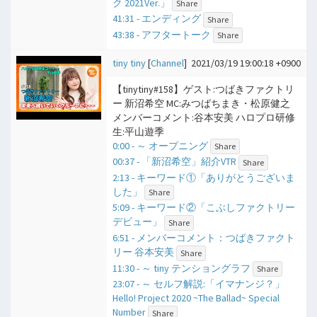
ク 2021Ver.」
Share
41:31 - エンディング
Share
43:38 - アフタートーク
Share
tiny tiny
[
Channel
]
2021/03/19 19:00:18 +0900
【tinytiny#158】ゲスト:つばきファクトリ
ー 新沼希空 MC:みつばちまき・松原健之
メンバーコメント:谷本安美 ハロプロ研修
生:平山遊季
0:00 - ​～ オープニング
Share
00:37 - 「新沼希空」紹介VTR
Share
2:13 - キーワード①「ありがとうございま
した」
Share
5:09 - キーワード②「こぶしファクトリー
デビュー」
Share
6:51 - メンバーコメント：つばきファクト
リー 谷本安美
Share
11:30 - ​～ tiny テンショングラフ
Share
23:07 - ​～ セルフ解説:「イマナンジ？」
Hello! Project 2020 ~The Ballad~ Special
Number
Share