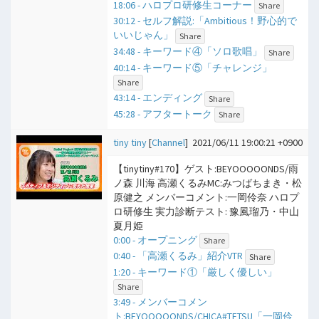
18:06 - ハロプロ研修生コーナー
Share
30:12 - セルフ解説:「Ambitious！野心的で
いいじゃん」
Share
34:48 - キーワード④「ソロ歌唱」
Share
40:14 - キーワード⑤「チャレンジ」
Share
43:14 - エンディング
Share
45:28 - アフタートーク
Share
tiny tiny
[
Channel
]
2021/06/11 19:00:21 +0900
【tinytiny#170】ゲスト:BEYOOOOONDS/雨
ノ森 川海 高瀬くるみMC:みつばちまき・松
原健之 メンバーコメント:一岡伶奈 ハロプ
ロ研修生 実力診断テスト: 豫風瑠乃・中山
夏月姫
0:00 - オープニング
Share
0:40 - 「高瀬くるみ」紹介VTR
Share
1:20 - キーワード①「厳しく優しい」
Share
3:49 - メンバーコメン
ト:BEYOOOOONDS/CHICA#TETSU「一岡伶