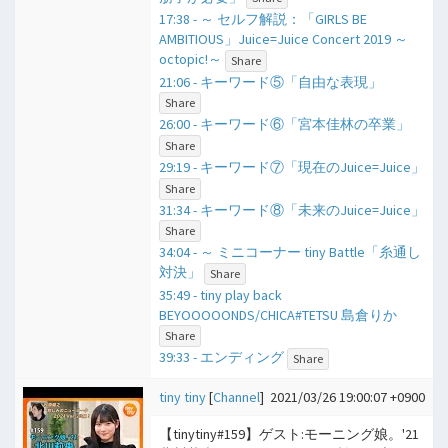
17:38 - ​～ セルフ解説：「GIRLS BE
AMBITIOUS」Juice=Juice Concert 2019 ～
octopic!～
Share
21:06 - キーワード⑤「自由な表現」
Share
26:00 - キーワード⑥「宮本佳林の卒業」
Share
29:19 - キーワード⑦「現在のJuice=Juice」
Share
31:34 - キーワード⑧「未来のJuice=Juice」
Share
34:04 - ​～ ミニコーナー tiny Battle「糸通し
対決」
Share
35:49 - tiny play back
BEYOOOOONDS/CHICA#TETSU 島倉りか
Share
39:33 - エンディング
Share
tiny tiny
[
Channel
]
2021/03/26 19:00:07 +0900
【tinytiny#159】ゲスト:モーニング娘。'21