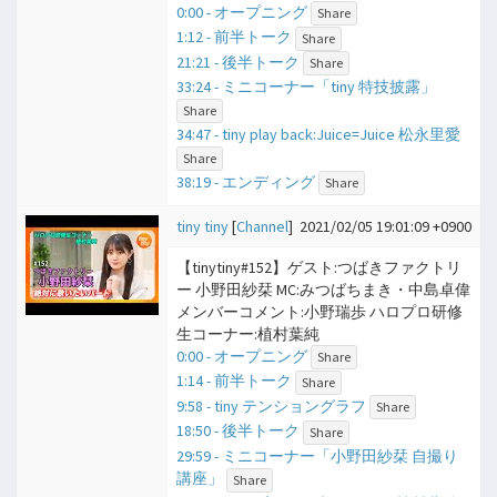
0:00 - オープニング
Share
1:12 - 前半トーク
Share
21:21 - 後半トーク
Share
33:24 - ミニコーナー「tiny 特技披露」
Share
34:47 - tiny play back:Juice=Juice 松永里愛
Share
38:19 - エンディング
Share
tiny tiny
[
Channel
]
2021/02/05 19:01:09 +0900
【tinytiny#152】ゲスト:つばきファクトリ
ー 小野田紗栞 MC:みつばちまき・中島卓偉
メンバーコメント:小野瑞歩 ハロプロ研修
生コーナー:植村葉純
0:00 - オープニング
Share
1:14 - 前半トーク
Share
9:58 - tiny テンショングラフ
Share
18:50 - 後半トーク
Share
29:59 - ミニコーナー「小野田紗栞 自撮り
講座」
Share