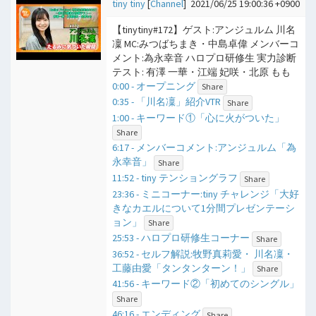
tiny tiny
[
Channel
]
2021/06/25 19:00:36 +0900
【tinytiny#172】ゲスト:アンジュルム 川名
凜 MC:みつばちまき・中島卓偉 メンバーコ
メント:為永幸音 ハロプロ研修生 実力診断
テスト: 有澤 一華・江端 妃咲・北原 もも
0:00 - オープニング
Share
0:35 - 「川名凜」紹介VTR
Share
1:00 - キーワード①「心に火がついた」
Share
6:17 - メンバーコメント:アンジュルム「為
永幸音」
Share
11:52 - tiny テンショングラフ
Share
23:36 - ミニコーナー:tiny チャレンジ「大好
きなカエルについて1分間プレゼンテーシ
ョン」
Share
25:53 - ハロプロ研修生コーナー
Share
36:52 - セルフ解説:牧野真莉愛・ 川名凜・
工藤由愛「タンタンターン！」
Share
41:56 - キーワード②「初めてのシングル」
Share
46:16 - エンディング
Share