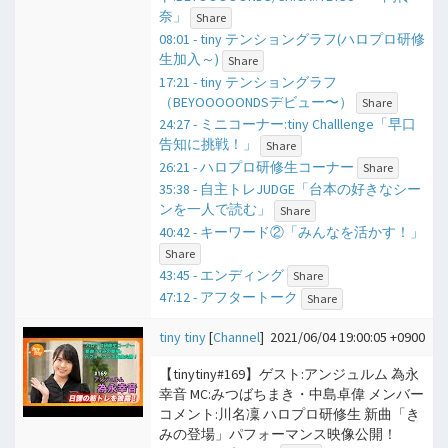
奈」
Share
08:01 - tiny テンショングラフ(ハロプロ研修
生加入～)
Share
17:21 - tiny テンショングラフ
（BEYOOOOONDSデビュー〜）
Share
24:27 - ミニコーナー:tiny Challlenge「早口
告知に挑戦！」
Share
26:21 - ハロプロ研修生コーナー
Share
35:38 - 自主トレJUDGE「台本の好きなシー
ンを一人で読む」
Share
40:42 - キーワード②「みんなを活かす！」
Share
43:45 - エンディング
Share
47:12 - アフタートーク
Share
tiny tiny
[
Channel
]
2021/06/04 19:00:05 +0900
【tinytiny#169】ゲスト:アンジュルム 為永
幸音 MC:みつばちまき・中島卓偉 メンバー
コメント:川名凜 ハロプロ研修生 新曲「き
みの登場」パフォーマンス映像公開！