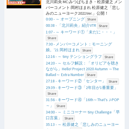
北川莉央 MC:みつばちまき・松原健之 メン
バーコメント:岡村ほまれ 松原健之「悲し
みのニューヨーク2021Ver.」公開！
0:00 - ​～ オープニング
Share
00:38 - 「北川莉央」紹介VTR
Share
1:07 - ​～ キーワード①「未だに・・・」
Share
7:30 - メンバーコメント：モーニング
娘。'21 岡村ほまれ
Share
12:16 - ​～ tiny テンショングラフ
Share
24:20 - ​～ セルフ解説：「オリビアを聴き
ながら」Hello! Project 2020 Autumn ～The
Ballad～ Extra Number
Share
27:18 - キーワード②「センター」
Share
29:39 - キーワード③「2年目が1番重要」
Share
31:56 - キーワード④「16th～That's J-POP
～」
Share
34:00 - ​～ ミニコーナー tiny Challenge「早
口言葉」
Share
35:13 - ​～ 松原健之「悲しみのニューヨー