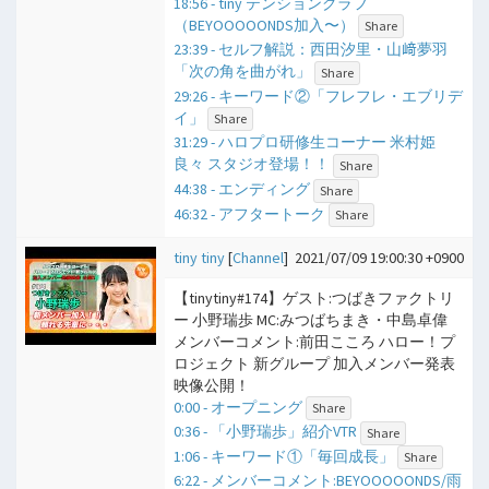
18:56 - tiny テンショングラフ
（BEYOOOOONDS加入〜）
Share
23:39 - セルフ解説：西田汐里・山﨑夢羽
「次の角を曲がれ」
Share
29:26 - キーワード②「フレフレ・エブリデ
イ」
Share
31:29 - ハロプロ研修生コーナー 米村姫
良々 スタジオ登場！！
Share
44:38 - エンディング
Share
46:32 - アフタートーク
Share
tiny tiny
[
Channel
]
2021/07/09 19:00:30 +0900
【tinytiny#174】ゲスト:つばきファクトリ
ー 小野瑞歩 MC:みつばちまき・中島卓偉
メンバーコメント:前田こころ ハロー！プ
ロジェクト 新グループ 加入メンバー発表
映像公開！
0:00 - オープニング
Share
0:36 - 「小野瑞歩」紹介VTR
Share
1:06 - キーワード①「毎回成長」
Share
6:22 - メンバーコメント:BEYOOOOONDS/雨