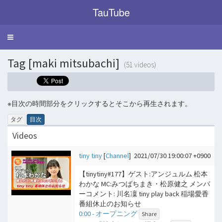
TauTube
Toggle
navigation
Tag [maki mitsubachi]
(51 videos)
※目次の時間部分をクリックするとそこから再生されます。
タグ
目次
Videos
tiny tiny
[
Channel
]
2021/07/30 19:00:07 +0900
【tinytiny#177】ゲスト:アンジュルム 松本
わかな MC:みつばちまき・松原健之 メンバ
ーコメント: 川名凜 tiny play back 稲場愛香
番組休止のお知らせ
0:00 - オープニング
Share