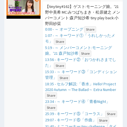
【tinytiny#162】ゲスト:モーニング娘。'21
野中美希 MC:みつばちまき・松原健之 メン
バーコメント:森戸知沙希 tiny play back:小
野田紗栞
0:00 - ​～ オープニング
Share
1:07 - ​～ キーワード①「うれしかったメ
モ」
Share
5:19 - ​～ メンバーコメント:モーニング
娘。'21 森戸知沙希
Share
13:56 - キーワード②「おつかれさまでし
た」
Share
15:33 - ​～ キーワード③「コンディション
管理」
Share
18:35 - セルフ解説:「香水」Hello! Project
2020 Autumn ～The Ballad～ Extra Number
Share
23:34 - ​～ キーワード④「青春Night」
Share
25:39 - キーワード⑤「コーラス」
Share
29:07 - キーワード⑥「作曲」
Share
31:40 - ミニコーナー:tiny challenge「タイ