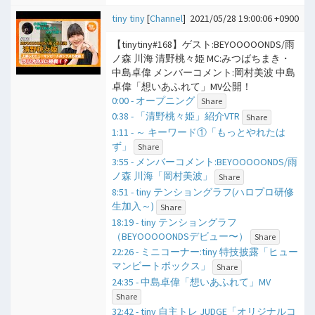
tiny tiny
[
Channel
]
2021/05/28 19:00:06 +0900
【tinytiny#168】ゲスト:BEYOOOOONDS/雨
ノ森 川海 清野桃々姫 MC:みつばちまき・
中島卓偉 メンバーコメント:岡村美波 中島
卓偉「想いあふれて」MV公開！
0:00 - オープニング
Share
0:38 - 「清野桃々姫」紹介VTR
Share
1:11 - ​～ キーワード①「もっとやれたは
ず」
Share
3:55 - メンバーコメント:BEYOOOOONDS/雨
ノ森 川海「岡村美波」
Share
8:51 - tiny テンショングラフ(ハロプロ研修
生加入～)
Share
18:19 - tiny テンショングラフ
（BEYOOOOONDSデビュー〜）
Share
22:26 - ミニコーナー:tiny 特技披露「ヒュー
マンビートボックス」
Share
24:35 - 中島卓偉「想いあふれて」MV
Share
32:42 - tiny 自主トレ JUDGE「オリジナルコ