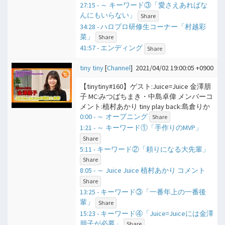
27:15 - ​～ キーワード③「愛さえあればな
んにもいらない」
Share
34:28 - ハロプロ研修生コーナー「村越彩
菜」
Share
41:57 - エンディング
Share
tiny tiny
[
Channel
]
2021/04/02 19:00:05 +0900
【tinytiny#160】ゲスト:Juice=Juice 金澤朋
子 MC:みつばちまき・中島卓偉 メンバーコ
メント:植村あかり tiny play back:島倉りか
0:00 - ​～ オープニング
Share
1:21 - ​～ キーワード①「手作りのMVP」
Share
5:11 - キーワード②「頼りになる大先輩」
Share
8:05 - ​～ Juice Juice 植村あかり コメント
Share
13:25 - キーワード③「一番年上の一番後
輩」
Share
15:23 - キーワード④「Juice=Juiceには金澤
朋子が必要」
Share