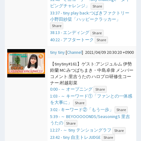
ピングチャレンジ」
Share
33:37 - tiny play back:つばきファクトリー
小野田紗栞「ハッピークラッカー」
Share
38:13 - エンディング
Share
40:22 - アフタートーク
Share
tiny tiny
[
Channel
]
2021/04/09 20:30:20 +0900
【tinytiny#161】ゲスト:アンジュルム 伊勢
鈴蘭 MC:みつばちまき・中島卓偉 メンバー
コメント:里吉うたの ハロプロ研修生コー
ナー:村越彩菜
0:00 - ​～ オープニング
Share
1:03 - ​～ キーワード①「ファンとの一体感
を大事に」
Share
3:02 - キーワード②「もう一歩」
Share
5:39 - ​～ BEYOOOOONDS/SeasoningS 里吉
うたの
Share
12:27 - ​～ tiny テンショングラフ
Share
23:42 - tiny 自主トレJUDGE
Share