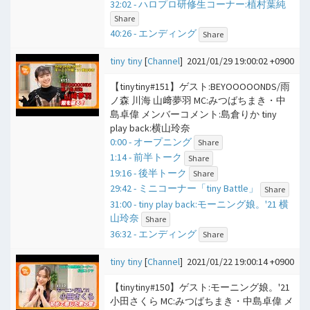
32:02 - ハロプロ研修生コーナー:植村葉純
Share
40:26 - エンディング
Share
tiny tiny
[
Channel
]
2021/01/29 19:00:02 +0900
【tinytiny#151】ゲスト:BEYOOOOONDS/雨
ノ森 川海 山﨑夢羽 MC:みつばちまき・中
島卓偉 メンバーコメント:島倉りか tiny
play back:横山玲奈
0:00 - オープニング
Share
1:14 - 前半トーク
Share
19:16 - 後半トーク
Share
29:42 - ミニコーナー「tiny Battle」
Share
31:00 - tiny play back:モーニング娘。'21 横
山玲奈
Share
36:32 - エンディング
Share
tiny tiny
[
Channel
]
2021/01/22 19:00:14 +0900
【tinytiny#150】ゲスト:モーニング娘。'21
小田さくら MC:みつばちまき・中島卓偉 メ