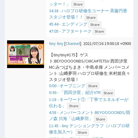
ッター！」
Share
34:38 - ハロプロ研修生コーナー 斉藤円香
スタジオ登場！！
Share
45:44 - エンディング
Share
47:05 - アフタートーク
Share
tiny tiny
[
Channel
]
2021/07/16 19:00:18 +0900
【tinytiny#175】ゲス
ト:BEYOOOOONDS/CHICA#TETSU 西田汐里
MC:みつばちまき・中島卓偉 メンバーコメ
ント: 山﨑夢羽 ハロプロ研修生 米村姫良々
スタジオ登場！
0:00 - オープニング
Share
0:36 - 「西田汐里」紹介VTR
Share
1:18 - キーワード①「丁寧でエネルギーが
伝わる」
Share
4:58 - メンバーコメント:BEYOOOOONDS/雨
ノ森 川海「山﨑夢羽」
Share
11:45 - tiny テンショングラフ（ハロプロ研
修生加入〜）
Share