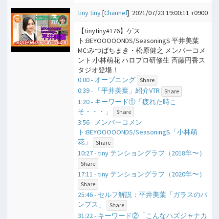
tiny tiny
[
Channel
]
2021/07/23 19:00:11 +0900
【tinytiny#176】ゲス
ト:BEYOOOOONDS/SeasoningS 平井美葉
MC:みつばちまき・松原健之 メンバーコメ
ント:小林萌花 ハロプロ研修生 斉藤円香ス
タジオ登場！
0:00 - オープニング
Share
0:39 - 「平井美葉」紹介VTR
Share
1:20 - キーワード①「疲れた時こ
そ・・・」
Share
3:56 - メンバーコメン
ト:BEYOOOOONDS/SeasoningS「小林萌
花」
Share
10:27 - tiny テンショングラフ（2018年〜）
Share
17:11 - tiny テンショングラフ（2020年〜）
Share
25:46 - セルフ解説：平井美葉「ガラスのパ
ンプス」
Share
31:22 - キーワード②「こんなハズジャナカ