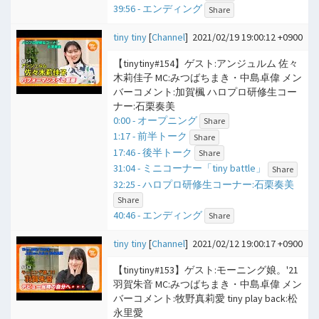
39:56 - エンディング
Share
tiny tiny
[
Channel
]
2021/02/19 19:00:12 +0900
【tinytiny#154】ゲスト:アンジュルム 佐々
木莉佳子 MC:みつばちまき・中島卓偉 メン
バーコメント:加賀楓 ハロプロ研修生コー
ナー:石栗奏美
0:00 - オープニング
Share
1:17 - 前半トーク
Share
17:46 - 後半トーク
Share
31:04 - ミニコーナー「tiny battle」
Share
32:25 - ハロプロ研修生コーナー:石栗奏美
Share
40:46 - エンディング
Share
tiny tiny
[
Channel
]
2021/02/12 19:00:17 +0900
【tinytiny#153】ゲスト:モーニング娘。'21
羽賀朱音 MC:みつばちまき・中島卓偉 メン
バーコメント:牧野真莉愛 tiny play back:松
永里愛