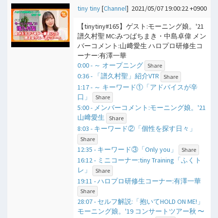
tiny tiny
[
Channel
]
2021/05/07 19:00:22 +0900
【tinytiny#165】ゲスト:モーニング娘。'21
譜久村聖 MC:みつばちまき・中島卓偉 メン
バーコメント:山﨑愛生 ハロプロ研修生コ
ーナー:有澤一華
0:00 - ​～ オープニング
Share
0:36 - 「譜久村聖」紹介VTR
Share
1:17 - ​～ キーワード①「アドバイスが辛
口」
Share
5:00 - メンバーコメント:モーニング娘。'21
山﨑愛生
Share
8:03 - キーワード②「個性を探す日々」
Share
12:35 - キーワード③「Only you」
Share
16:12 - ミニコーナー:tiny Training「ふくト
レ」
Share
19:11 - ハロプロ研修生コーナー:有澤一華
Share
28:07 - セルフ解説:「抱いてHOLD ON ME!」
モーニング娘。'19 コンサートツアー秋 〜