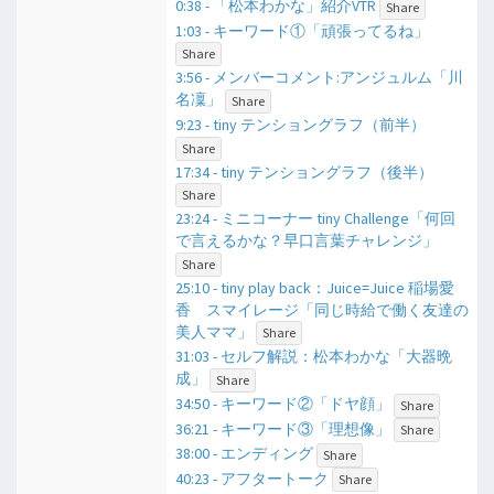
0:38 - 「松本わかな」紹介VTR
Share
1:03 - キーワード①「頑張ってるね」
Share
3:56 - メンバーコメント:アンジュルム「川
名凜」
Share
9:23 - tiny テンショングラフ（前半）
Share
17:34 - tiny テンショングラフ（後半）
Share
23:24 - ミニコーナー tiny Challenge「何回
で言えるかな？早口言葉チャレンジ」
Share
25:10 - tiny play back：Juice=Juice 稲場愛
香 スマイレージ「同じ時給で働く友達の
美人ママ」
Share
31:03 - セルフ解説：松本わかな「大器晩
成」
Share
34:50 - キーワード②「ドヤ顔」
Share
36:21 - キーワード③「理想像」
Share
38:00 - エンディング
Share
40:23 - アフタートーク
Share