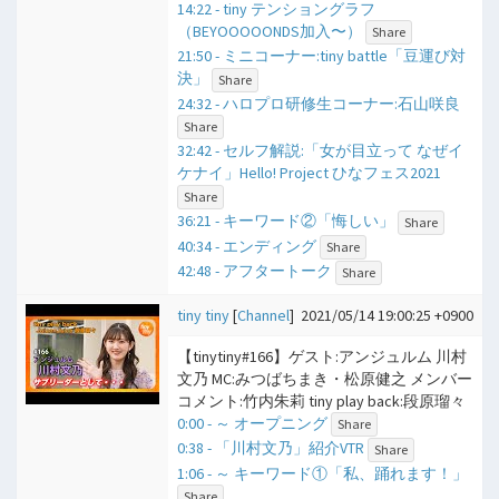
14:22 - tiny テンショングラフ
（BEYOOOOONDS加入〜）
Share
21:50 - ミニコーナー:tiny battle「豆運び対
決」
Share
24:32 - ハロプロ研修生コーナー:石山咲良
Share
32:42 - セルフ解説:「女が目立って なぜイ
ケナイ」Hello! Project ひなフェス2021
Share
36:21 - キーワード②「悔しい」
Share
40:34 - エンディング
Share
42:48 - アフタートーク
Share
tiny tiny
[
Channel
]
2021/05/14 19:00:25 +0900
【tinytiny#166】ゲスト:アンジュルム 川村
文乃 MC:みつばちまき・松原健之 メンバー
コメント:竹内朱莉 tiny play back:段原瑠々
0:00 - ​～ オープニング
Share
0:38 - 「川村文乃」紹介VTR
Share
1:06 - ​～ キーワード①「私、踊れます！」
Share