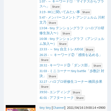
1:07 - ​～ キーワード①「マイナスからプラ
スへ」
Share
3:19 - MCに聞いてみたい事
Share
5:47 - メンバーコメント:アンジュルム 川村
文乃
Share
13:04 - tiny テンショングラフ（ハロプロ研
修生加入〜）
Share
16:08 - tiny テンショングラフ（アンジュル
ム加入〜）
Share
23:33 - ​～ tiny 自主トレJUDGE
Share
26:25 - ​～ キーワード②「感情を込める」
Share
28:32 - キーワード③「ダンス部」
Share
31:03 - ミニコーナー:tiny battle「歩数計 対
決」
Share
32:27 - ハロプロ研修生コーナー:橋田歩果
Share
39:50 - エンディング
Share
41:01 - アフタートーク
Share
tiny tiny
[
Channel
]
2021/04/16 19:00:14 +0900