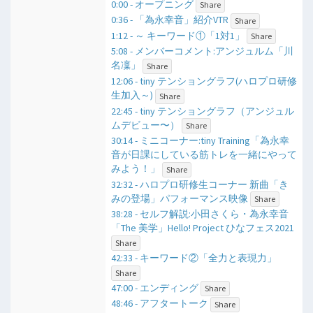
0:00 - オープニング
Share
0:36 - 「為永幸音」紹介VTR
Share
1:12 - ​～ キーワード①「1対1」
Share
5:08 - メンバーコメント:アンジュルム「川
名凜」
Share
12:06 - tiny テンショングラフ(ハロプロ研修
生加入～)
Share
22:45 - tiny テンショングラフ（アンジュル
ムデビュー〜）
Share
30:14 - ミニコーナー:tiny Training「為永幸
音が日課にしている筋トレを一緒にやって
みよう！」
Share
32:32 - ハロプロ研修生コーナー 新曲「き
みの登場」パフォーマンス映像
Share
38:28 - セルフ解説:小田さくら・為永幸音
「The 美学」Hello! Project ひなフェス2021
Share
42:33 - キーワード②「全力と表現力」
Share
47:00 - エンディング
Share
48:46 - アフタートーク
Share