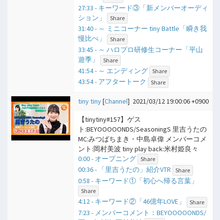
27:33 - キーワード③「新メンバーオーディ
ション」
Share
31:40 - ​～ ミニコーナー tiny Battle「瞬き我
慢比べ」
Share
33:45 - ​～ ハロプロ研修生コーナー「平山
遊季」
Share
41:54 - ​～ エンディング
Share
43:54 - アフタートーク
Share
tiny tiny
[
Channel
]
2021/03/12 19:00:06 +0900
【tinytiny#157】ゲス
ト:BEYOOOOONDS/SeasoningS 里吉うたの
MC:みつばちまき・中島卓偉 メンバーコメ
ント:岡村美波 tiny play back:米村姫良々
0:00 - オープニング
Share
00:36 - 「里吉うたの」紹介VTR
Share
0:58 - キーワード①「初心へ帰る言葉」
Share
4:12 - キーワード②「46億年LOVE」
Share
7:23 - メンバーコメント：BEYOOOOONDS/