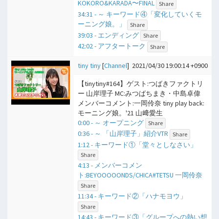
KOKORO&KARADA〜FINAL
Share
34:31 - ​～ キーワード④「変化していくモ
ーニング娘。」
Share
39:03 - エンディング
Share
42:02 - アフタートーク
Share
tiny tiny
[
Channel
]
2021/04/30 19:00:14 +0900
【tinytiny#164】ゲスト:つばきファクトリ
ー 山岸理子 MC:みつばちまき・中島卓偉
メンバーコメント:一岡伶奈 tiny play back:
モーニング娘。'21 山﨑愛生
0:00 - ​～ オープニング
Share
0:36 - ​～ 「山岸理子」紹介VTR
Share
1:12 - キーワード①「堂々としなさい」
Share
4:13 - メンバーコメン
ト:BEYOOOOONDS/CHICA#TETSU 一岡伶奈
Share
11:34 - キーワード②「ハナモヨウ」
Share
14:43 - キーワード③「グループへの熱い想