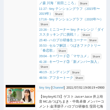
ノ森 川海「前田こころ」
Share
11:27 - tiny テンショングラフ（2015年〜
2019年）
Share
17:16 - tiny テンショングラフ（2020年〜）
Share
23:26 - ミニコーナー tiny チャレンジ「ダイ
ススタッキングに挑戦！」
Share
25:40 - ハロプロ研修生コーナー
Share
35:53 - セルフ解説：つばきファクトリー
「春恋歌」
Share
39:04 - キーワード②「マサユメ」
Share
41:28 - キーワード③「新メンバー加入」
Share
46:19 - エンディング
Share
48:56 - アフタートーク
Share
tiny tiny
[
Channel
]
2021/07/02 19:00:19 +0900
【tinytiny#173】ゲスト:Juice=Juice 井上玲
音 MC:みつばちまき・中島卓偉 メンバーコ
メント:金澤朋子 ハロプロ研修生 窪田七海