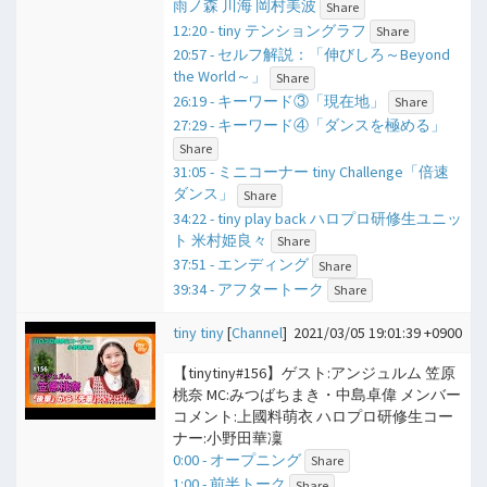
雨ノ森 川海 岡村美波
Share
12:20 - tiny テンショングラフ
Share
20:57 - セルフ解説：「伸びしろ～Beyond
the World～」
Share
26:19 - キーワード③「現在地」
Share
27:29 - キーワード④「ダンスを極める」
Share
31:05 - ミニコーナー tiny Challenge「倍速
ダンス」
Share
34:22 - tiny play back ハロプロ研修生ユニッ
ト 米村姫良々
Share
37:51 - エンディング
Share
39:34 - アフタートーク
Share
tiny tiny
[
Channel
]
2021/03/05 19:01:39 +0900
【tinytiny#156】ゲスト:アンジュルム 笠原
桃奈 MC:みつばちまき・中島卓偉 メンバー
コメント:上國料萌衣 ハロプロ研修生コー
ナー:小野田華凜
0:00 - オープニング
Share
1:00 - 前半トーク
Share