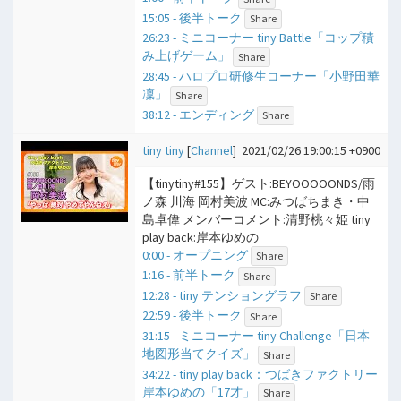
15:05 - 後半トーク
Share
26:23 - ミニコーナー tiny Battle「コップ積
み上げゲーム」
Share
28:45 - ハロプロ研修生コーナー「小野田華
凜」
Share
38:12 - エンディング
Share
tiny tiny
[
Channel
]
2021/02/26 19:00:15 +0900
【tinytiny#155】ゲスト:BEYOOOOONDS/雨
ノ森 川海 岡村美波 MC:みつばちまき・中
島卓偉 メンバーコメント:清野桃々姫 tiny
play back:岸本ゆめの
0:00 - オープニング
Share
1:16 - 前半トーク
Share
12:28 - tiny テンショングラフ
Share
22:59 - 後半トーク
Share
31:15 - ミニコーナー tiny Challenge「日本
地図形当てクイズ」
Share
34:22 - tiny play back：つばきファクトリー
岸本ゆめの「17才」
Share