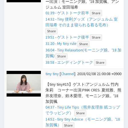
ー出演：モーニング娘。'18 加賀楓、アン
ジュルム 室田瑞希
01:39 - ゲストトーク前半
Share
14:32 - Tiny 便利グッズ（アンジュルム 室
田瑞希 そのまま寝られる着る毛布）
Share
19:51 - ゲストトーク後半
Share
31:20 - My tiny rule
Share
36:04 - Tiny Relaxation(モーニング娘。'18 加
賀楓)
Share
38:58 - エンディングトーク
Share
tiny tiny
[
Channel
]
2018/02/08 21:00:08 +0900
【tiny tiny#15】ゲスト:アンジュルム 竹内
朱莉 コーナー出演:PINK CRES. 夏焼雅、熊
井友理奈、鈴木愛理、モーニング娘。'18
加賀楓
04:37 - Tiny Life Tips（熊井友理奈 紙コップ
でラッピング）
Share
14:52 - tiny tiny Advice（モーニング娘。'18
加賀楓）
Share