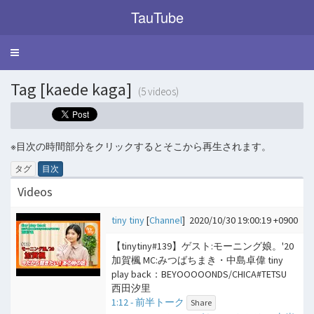
TauTube
Toggle
navigation
Tag [kaede kaga]
(5 videos)
※目次の時間部分をクリックするとそこから再生されます。
タグ
目次
Videos
tiny tiny
[
Channel
]
2020/10/30 19:00:19 +0900
【tinytiny#139】ゲスト:モーニング娘。'20
加賀楓 MC:みつばちまき・中島卓偉 tiny
play back：BEYOOOOONDS/CHICA#TETSU
西田汐里
1:12 - 前半トーク
Share