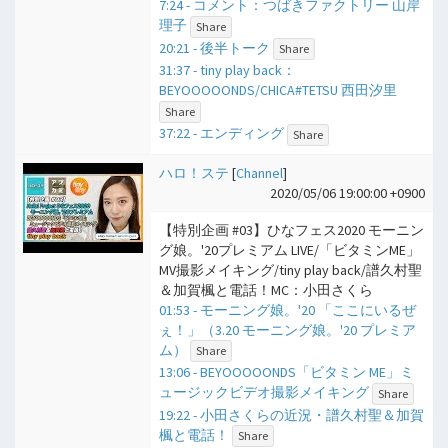
7:24 - コメント：つばきファクトリー 山岸
理子
Share
20:21 - 後半トーク
Share
31:37 - tiny play back：
BEYOOOOONDS/CHICA#TETSU 西田汐里
Share
37:22 - エンディング
Share
ハロ！ステ
[
Channel
]
2020/05/06 19:00:00 +0900
【特別企画 #03】ひなフェス2020 モーニン
グ娘。'20プレミアム LIVE/「ビタミンME」
MV撮影メイキング/tiny play back/譜久村聖
＆加賀楓と電話！MC：小田さくら
01:53 - モーニング娘。'20 「ここにいるぜ
ぇ！」（3.20 モーニング娘。'20 プレミア
ム）
Share
13:06 - BEYOOOOONDS「ビタミン ME」ミ
ュージックビデオ撮影メイキング
Share
19:22 - 小田さくらの近況・譜久村聖＆加賀
楓と電話！
Share