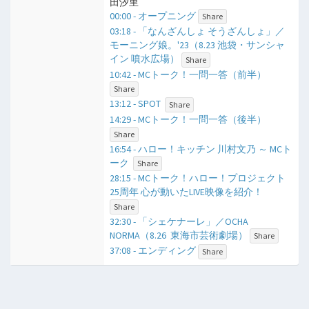
田汐里
00:00 - オープニング
Share
03:18 - 「なんざんしょ そうざんしょ」／
モーニング娘。'23（8.23 池袋・サンシャ
イン 噴水広場）
Share
10:42 - MCトーク！一問一答（前半）
Share
13:12 - SPOT
Share
14:29 - MCトーク！一問一答（後半）
Share
16:54 - ハロー！キッチン 川村文乃 ～ MCト
ーク
Share
28:15 - MCトーク！ハロー！プロジェクト
25周年 心が動いたLIVE映像を紹介！
Share
32:30 - 「シェケナーレ」／OCHA
NORMA（8.26 東海市芸術劇場）
Share
37:08 - エンディング
Share