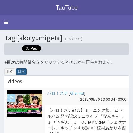
TauTube
Toggle
navigation
Tag [ako yumigeta]
(1 videos)
※目次の時間部分をクリックするとそこから再生されます。
タグ
目次
Videos
ハロ！ステ
[
Channel
]
2023/08/30 19:00:34 +0900
【ハロ！ステ#493】モーニング娘。'23 ア
ルバム 発売記念ミニライブ 「なんざんし
ょ そうざんしょ」OCHA NORMA「シェケナ
ーレ」 キッチン＆歌詞 MC:植村あかり＆西