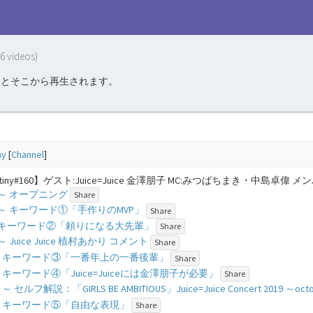
(6 videos)
るとそこから再生されます。
ny
[
Channel
]
ytiny#160】ゲスト:Juice=Juice 金澤朋子 MC:みつばちまき・中島卓偉 メン
 - ​～ オープニング
Share
1 - ​～ キーワード①「手作りのMVP」
Share
1 - キーワード②「頼りになる大先輩」
Share
 - ​～ Juice Juice 植村あかり コメント
Share
25 - キーワード③「一番年上の一番後輩」
Share
23 - キーワード④「Juice=Juiceには金澤朋子が必要」
Share
 - ​～ セルフ解説：「GIRLS BE AMBITIOUS」Juice=Juice Concert 2019 ～oct
06 - キーワード⑤「自由な表現」
Share