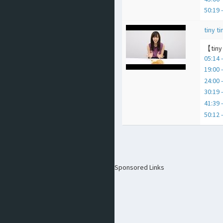
50:
tiny ti
【ti
05:1
19:00
24:00 
30:1
41:
50:
Sponsored Links