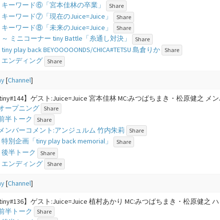
00 - キーワード⑥「宮本佳林の卒業」
Share
9 - キーワード⑦「現在のJuice=Juice」
Share
4 - キーワード⑧「未来のJuice=Juice」
Share
4 - ​～ ミニコーナー tiny Battle「糸通し対決」
Share
 - tiny play back BEYOOOOONDS/CHICA#TETSU 島倉りか
Share
3 - エンディング
Share
ny
[
Channel
]
nytiny#144】ゲスト:Juice=Juice 宮本佳林 MC:みつばちまき・松原
 - オープニング
Share
 - 前半トーク
Share
8 - メンバーコメント:アンジュルム 竹内朱莉
Share
 - 特別企画「tiny play back memorial」
Share
3 - 後半トーク
Share
8 - エンディング
Share
ny
[
Channel
]
nytiny#136】ゲスト:Juice=Juice 植村あかり MC:みつばちまき・松
 - 前半トーク
Share