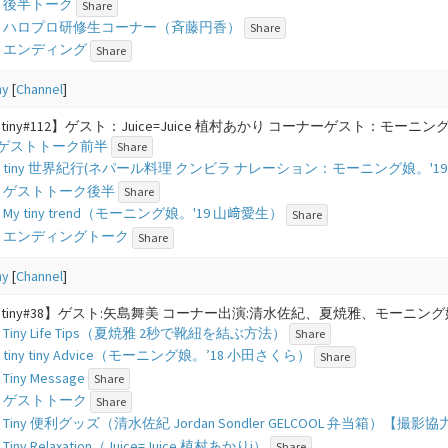
5 - 後半トーク
Share
58 - ハロプロ研修生コーナー（斉藤円香）
Share
7 - エンディング
Share
ny
[
Channel
]
ny tiny#112】ゲスト：Juice=Juice 植村あかり コーナーゲスト：モー
2 - ゲストトーク前半
Share
33 - tiny 世界紀行(ネパール料理 クンビラ ナレーション：モーニング娘。'1
49 - ゲストトーク後半
Share
3 - My tiny trend（モーニング娘。'19 山﨑愛生）
Share
13 - エンディングトーク
Share
ny
[
Channel
]
ny tiny#38】ゲスト:矢島舞美 コーナー出演:清水佐紀、夏焼雅、モーニング娘。’
5 - Tiny Life Tips（夏焼雅 2秒で靴紐を結ぶ方法）
Share
6 - tiny tiny Advice（モーニング娘。’18 小田さくら）
Share
- Tiny Message
Share
9 - ゲストトーク
Share
4 - Tiny 便利グッズ（清水佐紀 Jordan Sondler GELCOOL 弁当箱）【
 - Tiny Relaxation（Juice=Juice 植村あかりj）
Share