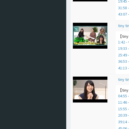
19:4
31:
43:0
tiny ti
【ti
1:4
19:
25:
36:5
41:
tiny ti
【ti
04:5
11:4
15:55 
20:3
39:1
45:06