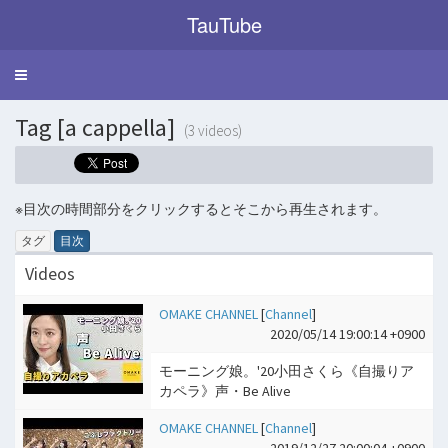
TauTube
Toggle
navigation
Tag [a cappella]
(3 videos)
※目次の時間部分をクリックするとそこから再生されます。
タグ
目次
Videos
OMAKE CHANNEL
[
Channel
]
2020/05/14 19:00:14 +0900
モーニング娘。'20小田さくら《自撮りア
カペラ》声・Be Alive
OMAKE CHANNEL
[
Channel
]
2019/12/27 20:00:04 +0900