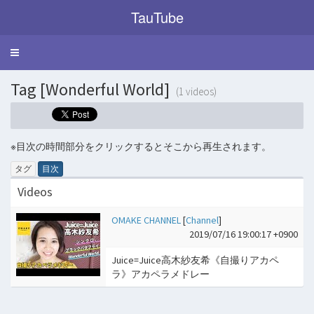
TauTube
Toggle
navigation
Tag [Wonderful World]
(1 videos)
※目次の時間部分をクリックするとそこから再生されます。
タグ
目次
Videos
OMAKE CHANNEL
[
Channel
]
2019/07/16 19:00:17 +0900
Juice=Juice高木紗友希《自撮りアカペ
ラ》アカペラメドレー