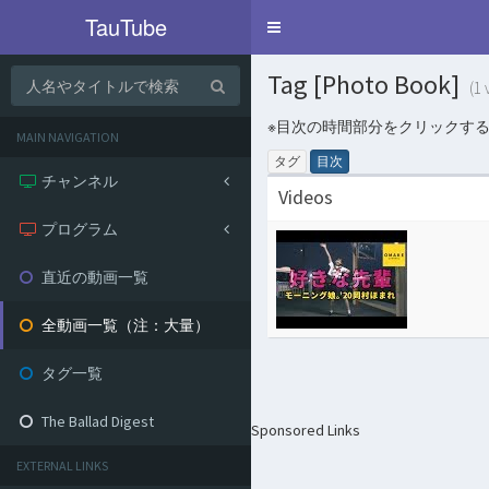
TauTube
Toggle
navigation
Tag [Photo Book]
(1 
※目次の時間部分をクリックす
MAIN NAVIGATION
タグ
目次
チャンネル
Videos
プログラム
直近の動画一覧
全動画一覧（注：大量）
タグ一覧
The Ballad Digest
Sponsored Links
EXTERNAL LINKS