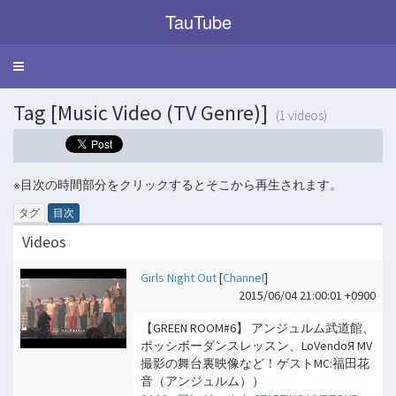
TauTube
Toggle
navigation
Tag [Music Video (TV Genre)]
(1 videos)
※目次の時間部分をクリックするとそこから再生されます。
タグ
目次
Videos
Girls Night Out
[
Channel
]
2015/06/04 21:00:01 +0900
【GREEN ROOM#6】 アンジュルム武道館、
ポッシボーダンスレッスン、LoVendoЯ MV
撮影の舞台裏映像など！ゲストMC:福田花
音（アンジュルム））